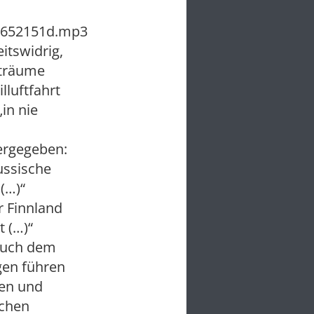
_6652151d.mp3
itswidrig,
fträume
lluftfahrt
in nie
dergegeben:
ussische
(…)“
r Finnland
 (…)“
 auch dem
gen führen
gen und
ichen