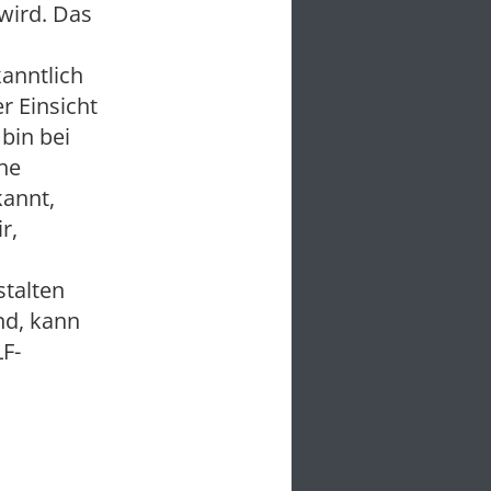
 wird. Das
anntlich
r Einsicht
bin bei
che
kannt,
r,
stalten
nd, kann
F-