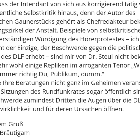
dass der Intendant von sich aus korrigierend tätig
ffentliche Selbstkritik hinaus, denn der Autor des
schen Gaunerstücks gehört als Chefredakteur bek
szirkel der Anstalt. Beispiele von selbstkritische
erständigen Würdigung des Hörerprotestes – ich 
t der Einzige, der Beschwerde gegen die politis
 des DLF erhebt – sind mir von Dr. Steul nicht be
hr wohl einige Repliken im arroganten Tenor „Wi
 immer richtig.Du, Publikum, dumm.“
e Ihre Beratungen nicht ganz im Geheimen veran
Sitzungen des Rundfunkrates sogar öffentlich si
hwerde zumindest Dritten die Augen über die DL
rklichkeit und für deren Ursachen öffnen.
hem Gruß
 Bräutigam