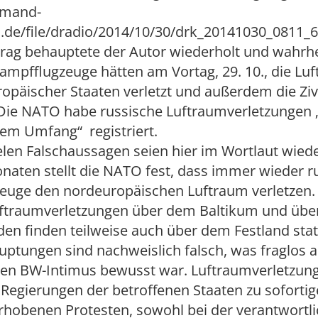
emand-
.de/file/dradio/2014/10/30/drk_20141030_0811
rag behauptete der Autor wiederholt und wahrhe
ampfflugzeuge hätten am Vortag, 29. 10., die Lu
opäischer Staaten verletzt und außerdem die Zivi
 Die NATO habe russische Luftraumverletzungen „
m Umfang“ registriert.
elen Falschaussagen seien hier im Wortlaut wie
onaten stellt die NATO fest, dass immer wieder r
euge den nordeuropäischen Luftraum verletzen. 
Luftraumverletzungen über dem Baltikum und übe
n finden teilweise auch über dem Festland statt
uptungen sind nachweislich falsch, was fraglos
en BW-Intimus bewusst war. Luftraumverletzun
 Regierungen der betroffenen Staaten zu soforti
erhobenen Protesten, sowohl bei der verantwortl