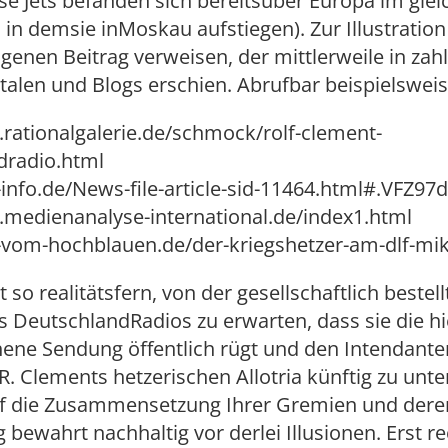
se Jets befanden sich bereitsüber Europa im gle
 in demsie inMoskau aufstiegen). Zur Illustration
igenen Beitrag verweisen, der mittlerweile in zah
talen und Blogs erschien. Abrufbar beispielsweis
rationalgalerie.de/schmock/rolf-clement-
dradio.html
-info.de/News-file-article-sid-11464.html#.VFZ97
.medienanalyse-international.de/index1.html
t-vom-hochblauen.de/der-kriegshetzer-am-dlf-mi
t so realitätsfern, von der gesellschaftlich bestel
s DeutschlandRadios zu erwarten, dass sie die hi
ene Sendung öffentlich rügt und den Intendante
 R. Clements hetzerischen Allotria künftig zu unt
auf die Zusammensetzung Ihrer Gremien und deren
 bewahrt nachhaltig vor derlei Illusionen. Erst r