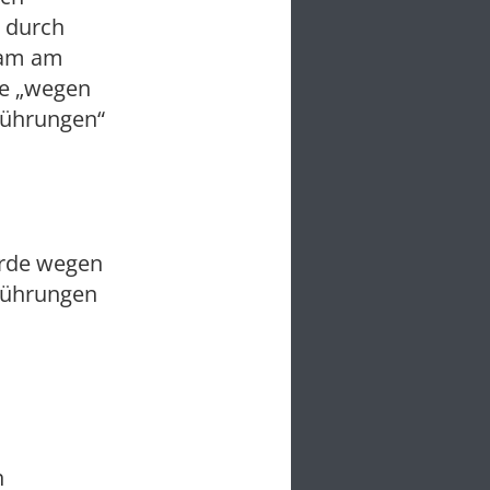
n durch
igam am
e „wegen
sführungen“
erde wegen
sführungen
n