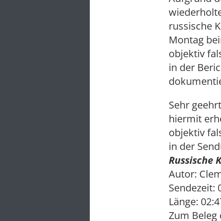
wiederholt
russische K
Montag bei
objektiv fa
in der Beri
dokumentie
Sehr geehr
hiermit er
objektiv fa
in der Sen
Russische 
Autor: Clem
Sendezeit: 
Länge: 02:
Zum Beleg d