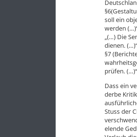
Deutschlan
§6(Gestalt
soll ein ob
werden (…
„(…) Die Se
dienen. (…)
§7 (Bericht
wahrheitsge
prüfen. (…
Dass ein ve
derbe Kriti
ausführlich
Stuss der C
verschwende
elende Geda