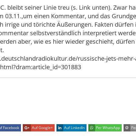
C. bleibt seiner Linie treu (s. Link unten). Zwar h
 am 03.11.,um einen Kommentar, und das Grundge
h irrige und törichte Äußerungen. Fakten dürfen
mmentar selbstverständlich interpretiert werden
rden aber, wie es hier wieder geschieht, dürfen 
t.
deutschlandradiokultur.de/russische-jets-mehr-a
.html?dram:article_id=301883
f Facebook
Auf Google+
Auf LinkedIn
Per WhatsApp
Per