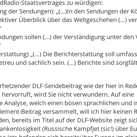
dRadio-Staatsvertrages zu würdigen:
ung der Sendungen): „(…)In den Sendungen der K
jektiver Überblick über das Weltgeschehen (…) ver
)“
ndungen sollen (…) der Verständigung unter den 
“
erstattung) „(…) Die Berichterstattung soll umfas
treu und sachlich sein. (…) Berichte sind sorgfält
)“
rhetzender DLF-Sendebeitrag wie der hier in Re
k hervorruft, wird Sie nicht verwundern. Auf eine
e Analyse, welch einen bösen sprachlichen und i
lement-Beitrag versammelt, will ich hier keinen
n, bereits im Titel auf der DLF-Website zeigt sich
nkenlosigkeit (Russische Kampfjet (sic!) über Eu