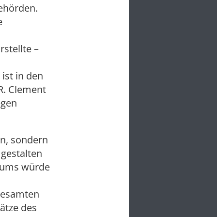
behörden.
e
stellte –
ist in den
R. Clement
egen
en, sondern
 gestalten
traums würde
 gesamten
ätze des