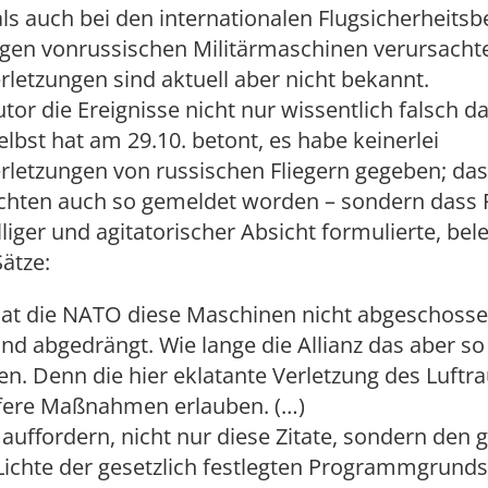
ls auch bei den internationalen Flugsicherheits
egen vonrussischen Militärmaschinen verursacht
letzungen sind aktuell aber nicht bekannt.
tor die Ereignisse nicht nur wissentlich falsch dar
lbst hat am 29.10. betont, es habe keinerlei
letzungen von russischen Fliegern gegeben; das 
chten auch so gemeldet worden – sondern dass 
lliger und agitatorischer Absicht formulierte, bel
ätze:
hat die NATO diese Maschinen nicht abgeschoss
und abgedrängt. Wie lange die Allianz das aber so
ffen. Denn die hier eklatante Verletzung des Luf
fere Maßnahmen erlauben. (…)
e auffordern, nicht nur diese Zitate, sondern den
Lichte der gesetzlich festlegten Programmgrunds