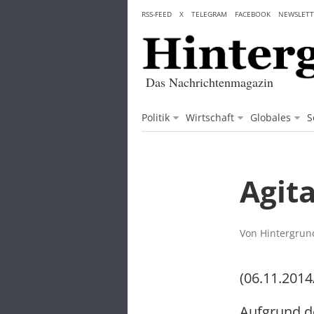
Skip
RSS-FEED
X
TELEGRAM
FACEBOOK
NEWSLETT
to
content
Das Nachrichtenmagazin
Politik
Wirtschaft
Globales
S
Agita
Von Hintergrund
(06.11.2014
Aufgrund de