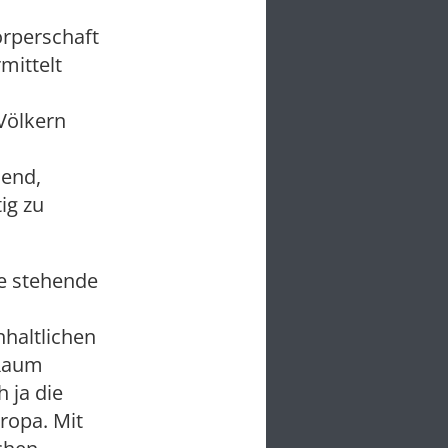
örperschaft
mittelt
Völkern
send,
ig zu
de stehende
nhaltlichen
 Raum
 ja die
ropa. Mit