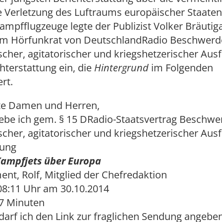
e Verletzung des Luftraums europäischer Staate
ampfflugzeuge legte der Publizist Volker Bräut
m Hörfunkrat von DeutschlandRadio Beschwerd
lscher, agitatorischer und kriegshetzerischer Au
chterstattung ein, die
Hintergrund
im Folgenden
rt.
te Damen und Herren,
hebe ich gem. § 15 DRadio-Staatsvertrag Beschw
lscher, agitatorischer und kriegshetzerischer Au
dung
Kampfjets über Europa
ent, Rolf, Mitglied der Chefredaktion
08:11 Uhr am 30.10.2014
47 Minuten
arf ich den Link zur fraglichen Sendung angebe