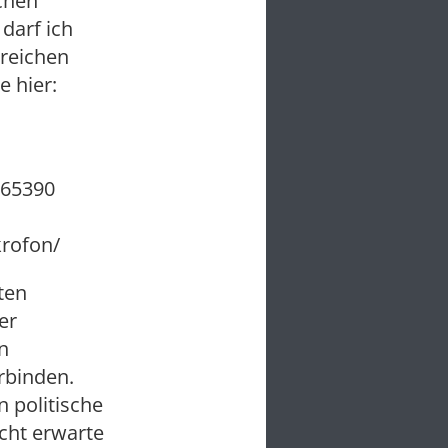
ichen
 darf ich
lreichen
e hier:
d65390
krofon/
lten
er
n
erbinden.
 politische
echt erwarte