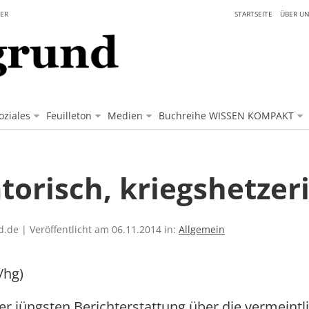
ER
STARTSEITE
ÜBER UN
oziales
Feuilleton
Medien
Buchreihe WISSEN KOMPAKT
torisch, kriegshetzer
.de | Veröffentlicht am 06.11.2014 in:
Allgemein
/hg)
r jüngsten Berichterstattung über die vermeintl