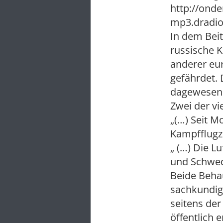
http://ond
mp3.dradio
In dem Beit
russische K
anderer eur
gefährdet.
dagewesene
Zwei der vi
„(…) Seit M
Kampfflugz
„ (…) Die 
und Schwede
Beide Beha
sachkundig
seitens der
öffentlich 