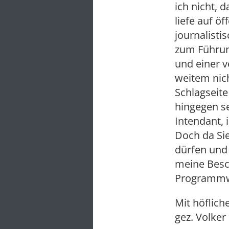
ich nicht, 
liefe auf ö
journalisti
zum Führung
und einer v
weitem nich
Schlagseite
hingegen se
Intendant,
Doch da Si
dürfen und 
meine Besc
Programmwi
Mit höflic
gez. Volker