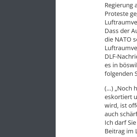
Regierung a
Proteste g
Luftraumver
Dass der Au
die NATO se
Luftraumver
DLF-Nachri
es in böswi
folgenden S
(…) „Noch 
eskortiert 
wird, ist o
auch schär
Ich darf Si
Beitrag im 