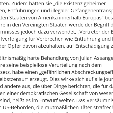
ätten. Zudem hätten sie „die Existenz geheimer
ten, Entführungen und illegaler Gefangenentrans
gten Staaten von Amerika innerhalb Europas“ best
e in den Vereinigten Staaten werde der Begriff 
mnisses jedoch dazu verwendet, „Vertreter der 
afverfolgung für Verbrechen wie Entführung und F
er Opfer davon abzuhalten, auf Entschädigung z
ältnismäßig harte Behandlung von Julian Assange
e seine beispiellose Verurteilung nach dem
setz, habe einen „gefährlichen Abschreckungseff
elbstzensur“ erzeugt. Dies wirke sich auf alle Jour
d andere aus, die über Dinge berichten, die für d
ren einer demokratischen Gesellschaft von wesen
ind, heißt es im Entwurf weiter. Das Versäumni
 US-Behörden, die mutmaßlichen Täter strafrech