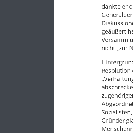
dankte er 
Generalberi
Diskussion
geäußert ha
Versammlun
nicht „zur
Hintergrund
Resolution
„Verhaftung
abschrecke
zugehörig
Abgeordnete
Sozialisten
Gründer gl
Menschenre