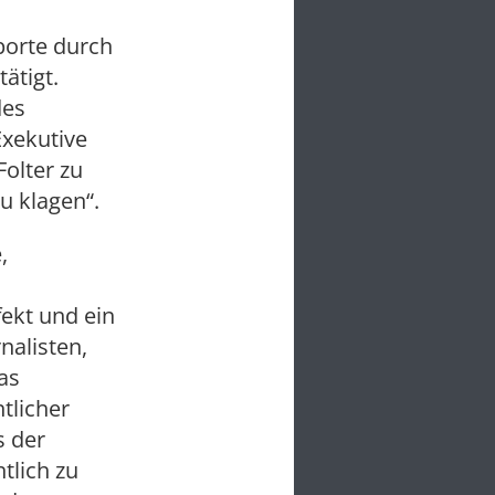
porte durch
ätigt.
des
Exekutive
olter zu
u klagen“.
,
ekt und ein
nalisten,
as
tlicher
s der
tlich zu