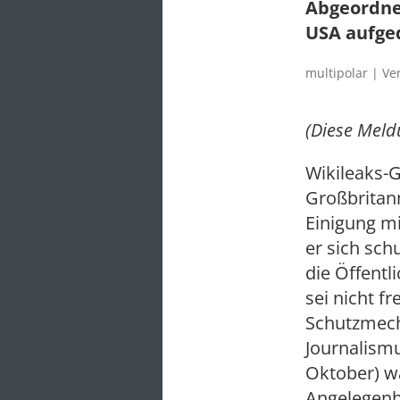
Abgeordne
USA aufge
multipolar | Ve
(Diese Mel
Wikileaks-G
Großbritann
Einigung mi
er sich sch
die Öffentl
sei nicht 
Schutzmech
Journalismu
Oktober) w
Angelegenh