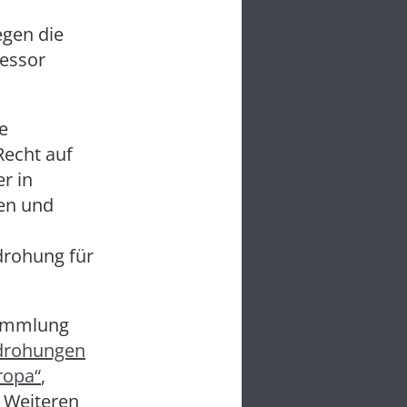
egen die
ressor
e
Recht auf
r in
en und
drohung für
sammlung
drohungen
ropa“
,
s Weiteren