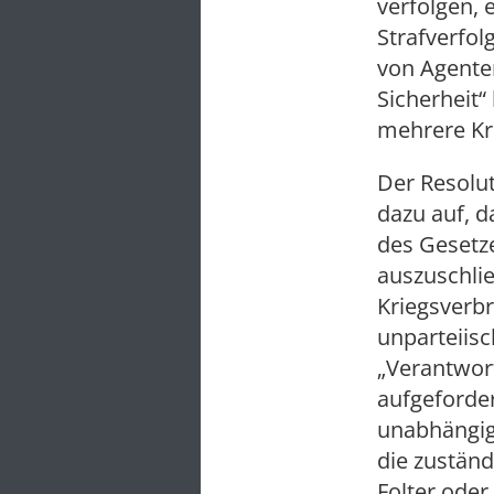
verfolgen, 
Strafverfol
von Agenten
Sicherheit“
mehrere Kri
Der Resolut
dazu auf, 
des Gesetze
auszuschli
Kriegsverb
unparteiisc
„Verantwort
aufgeforder
unabhängig
die zuständ
Folter ode