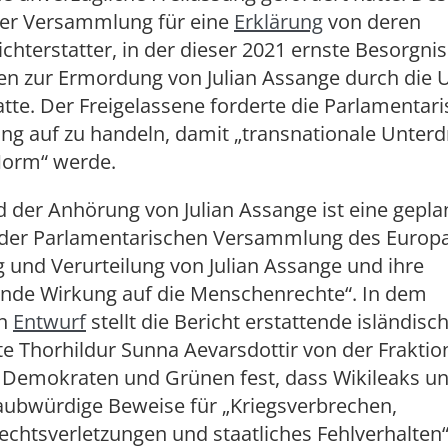
der Versammlung für eine
Erklärung
von deren
chterstatter, in der dieser 2021 ernste Besorgni
en zur Ermordung von Julian Assange durch die 
tte. Der Freigelassene forderte die Parlamentar
g auf zu handeln, damit „transnationale Unter
 Norm“ werde.
 der Anhörung von Julian Assange ist eine gepla
 der Parlamentarischen Versammlung des Europa
 und Verurteilung von Julian Assange und ihre
nde Wirkung auf die Menschenrechte“. In dem
en
Entwurf
stellt die Bericht erstattende isländisc
 Thorhildur Sunna Aevarsdottir von der Fraktio
, Demokraten und Grünen fest, dass Wikileaks un
aubwürdige Beweise für „Kriegsverbrechen,
chtsverletzungen und staatliches Fehlverhalten