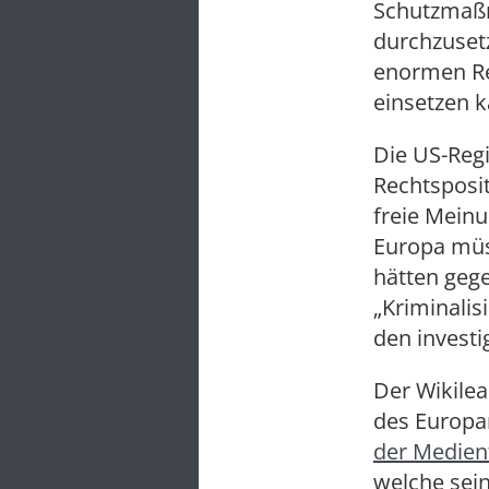
Schutzmaßna
durchzusetz
enormen Res
einsetzen k
Die US-Reg
Rechtsposit
freie Meinu
Europa müs
hätten gege
„Kriminalis
den investi
Der Wikile
des Europar
der Medienf
welche sein