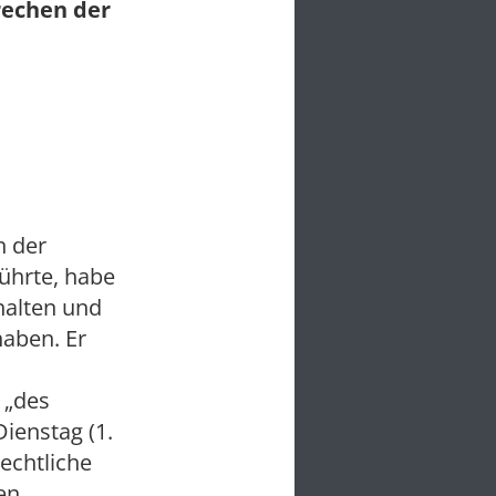
rechen der
n der
führte, habe
halten und
haben. Er
 „des
ienstag (1.
echtliche
en