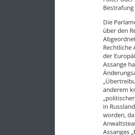
Bestrafung
Die Parlam
über den R
Abgeordnet
Rechtliche
der Europäi
Assange ha
Änderungsa
„Übertreibu
anderem kri
„politische
in Russland
worden, da 
Anwaltsteam
Assanges „b