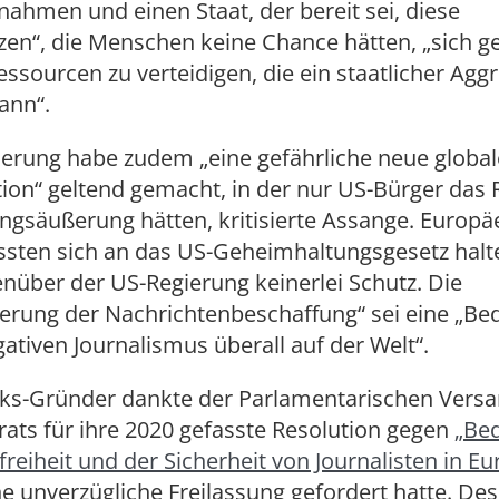
hmen und einen Staat, der bereit sei, diese
en“, die Menschen keine Chance hätten, „sich g
sourcen zu verteidigen, die ein staatlicher Agg
ann“.
ierung habe zudem „eine gefährliche neue global
ion“ geltend gemacht, in der nur US-Bürger das 
ngsäußerung hätten, kritisierte Assange. Europäe
sten sich an das US-Geheimhaltungsgesetz halt
nüber der US-Regierung keinerlei Schutz. Die
ierung der Nachrichtenbeschaffung“ sei eine „Be
gativen Journalismus überall auf der Welt“.
aks-Gründer dankte der Parlamentarischen Ver
ats für ihre 2020 gefasste Resolution gegen
„Be
reiheit und der Sicherheit von Journalisten in Eu
e unverzügliche Freilassung gefordert hatte. De