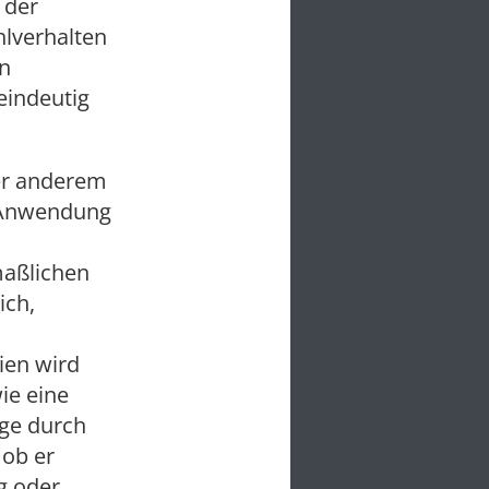
 der
hlverhalten
en
eindeutig
ter anderem
e Anwendung
maßlichen
ich,
ien wird
ie eine
ge durch
 ob er
g oder