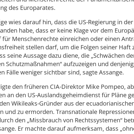
g des Europarates.
ige wies darauf hin, dass die US-Regierung in der
tanden habe, dass er keine Klage vor dem Europ
f für Menschenrechte einreichen oder einen Antr
sfreiheit stellen darf, um die Folgen seiner Haft 
ass seine Aussage dazu diene, die „Schwächen de
n Schutzmaßnahmen“ aufzuzeigen und denjenig
en Fälle weniger sichtbar sind, sagte Assange.
digte den früheren CIA-Direktor Mike Pompeo, a
n an den US-Auslandsgeheimdienst für Pläne g
den Wikileaks-Gründer aus der ecuadorianischen
en und zu ermorden. Transnationale Repression
durch den „Missbrauch von Rechtssystemen“ bet
ssange. Er machte darauf aufmerksam, dass „ohn