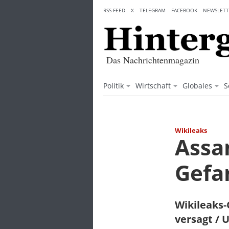
Skip
RSS-FEED
X
TELEGRAM
FACEBOOK
NEWSLETT
to
content
Das Nachrichtenmagazin
Politik
Wirtschaft
Globales
S
Wikileaks
Assa
Gef
Wikileaks
versagt / 