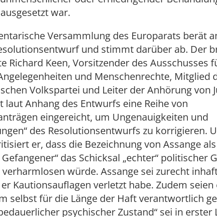
 ausgesetzt war.
entarische Versammlung des Europarats berät 
esolutionsentwurf und stimmt darüber ab. Der br
e Richard Keen, Vorsitzender des Ausschusses f
 Angelegenheiten und Menschenrechte, Mitglied d
schen Volkspartei und Leiter der Anhörung von J
t laut Anhang des Entwurfs eine Reihe von
nträgen eingereicht, um Ungenauigkeiten und
ngen“ des Resolutionsentwurfs zu korrigieren. U
tisiert er, dass die Bezeichnung von Assange als
r Gefangener“ das Schicksal „echter“ politischer
 verharmlosen würde. Assange sei zurecht inhaft
er Kautionsauflagen verletzt habe. Zudem seien 
 selbst für die Länge der Haft verantwortlich g
edauerlicher psychischer Zustand“ sei in erster L