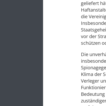
geliefert h
Haftanstal
die Vereini
Insbesonder
Staatsgehei
vor der Str
schützen od
Die unverh
insbesonder
Spionagege
Klima der S
Verleger un
Funktionie
Bedeutung s
zuständigen