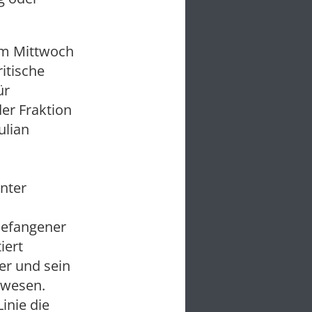
am Mittwoch
itische
ür
er Fraktion
ulian
nter
 Gefangener
iert
er und sein
ewesen.
inie die