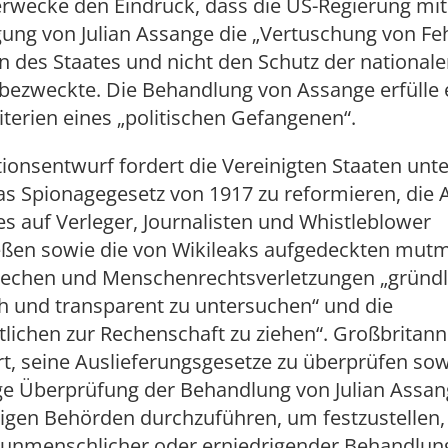
erwecke den Eindruck, dass die US-Regierung mit
gung von Julian Assange die „Vertuschung von Fe
 des Staates und nicht den Schutz der national
 bezweckte. Die Behandlung von Assange erfülle 
terien eines „politischen Gefangenen“.
ionsentwurf fordert die Vereinigten Staaten un
das Spionagegesetz von 1917 zu reformieren, di
s auf Verleger, Journalisten und Whistleblower
eßen sowie die von Wikileaks aufgedeckten mut
rechen und Menschenrechtsverletzungen „gründl
h und transparent zu untersuchen“ und die
lichen zur Rechenschaft zu ziehen“. Großbritann
t, seine Auslieferungsgesetze zu überprüfen sow
e Überprüfung der Behandlung von Julian Assan
igen Behörden durchzuführen, um festzustellen,
r unmenschlicher oder erniedrigender Behandlun