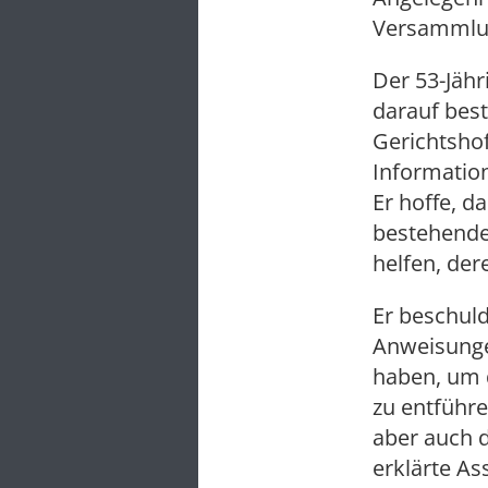
Versammlun
Der 53-Jähr
darauf bes
Gerichtsho
Information
Er hoffe, d
bestehende
helfen, der
Er beschul
Anweisunge
haben, um 
zu entführ
aber auch 
erklärte A