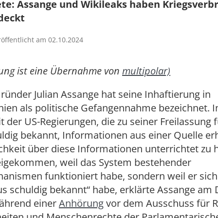
te: Assange und Wikileaks haben Kriegsverb
deckt
röffentlicht am 02.10.2024
dung ist eine Übernahme von
multipolar)
ründer Julian Assange hat seine Inhaftierung in
ien als politische Gefangennahme bezeichnet. I
t der US-Regierungen, die zu seiner Freilassung 
uldig bekannt, Informationen aus einer Quelle er
ichkeit über diese Informationen unterrichtet zu 
freigekommen, weil das System bestehender
anismen funktioniert habe, sondern weil er sich
s schuldig bekannt“ habe, erklärte Assange am D
ährend einer
Anhörung
vor dem Ausschuss für R
eiten und Menschenrechte der Parlamentarisch