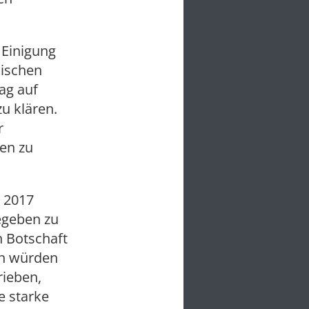
 Einigung
äischen
ag auf
zu klären.
r
en zu
b 2017
egeben zu
 Botschaft
en würden
rieben,
e starke