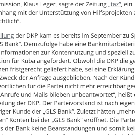
ission, Klaus Leger, sagte der Zeitung
„taz“
, ein
ang mit der Unterstützung von Hilfsprojekten 
chtlich“.
llung
der DKP kam es bereits im September zu 
LS Bank“. Demzufolge habe eine Bankmitarbeiter
Informationen zur Kontennutzung und speziell zu
ion für Kuba angefordert. Obwohl die DKP die g
en fristgerecht geliefert habe, sei eine Erklärun
Zweck der Anfrage ausgeblieben. Nach der Künd
ortlichen für die Partei nicht mehr erreichbar g
 Anrufe und Mails blieben unbeantwortet“, heißt 
ilung der DKP. Der Parteivorstand ist nach eige
riger Kunde der „GLS Bank“. Zuletzt hätten „meh
n“ Konten bei der „GLS Bank“ eröffnet. Die Parte
ns der Bank keine Beanstandungen und somit ke