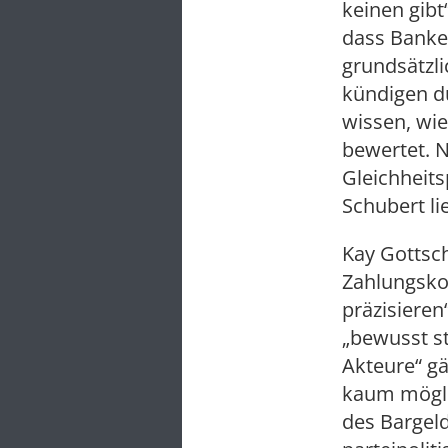
keinen gibt
dass Banken
grundsätzl
kündigen dü
wissen, wie
bewertet. N
Gleichheits
Schubert li
Kay Gottsc
Zahlungsko
präzisieren
„bewusst st
Akteure“ gä
kaum mögli
des Bargeld