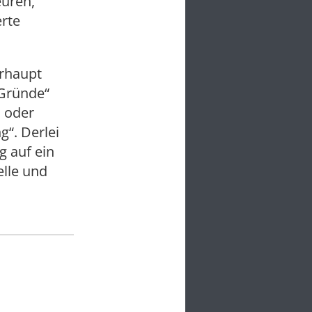
euren,
rte
erhaupt
 Gründe“
n oder
“. Derlei
g auf ein
elle und