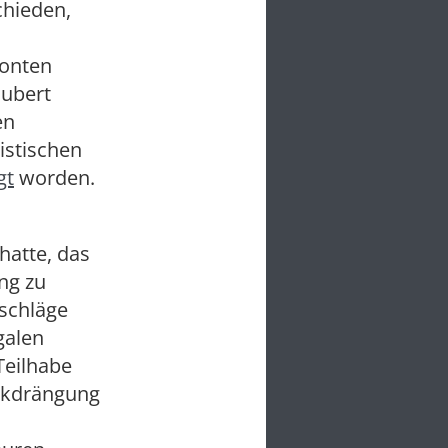
chieden,
Konten
hubert
en
istischen
gt
worden.
hatte, das
ng zu
rschläge
galen
Teilhabe
ckdrängung