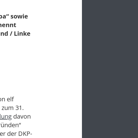
ba“ sowie
 nennt
nd / Linke
n elf
 zum 31.
lung
davon
ründen“
ter der DKP-