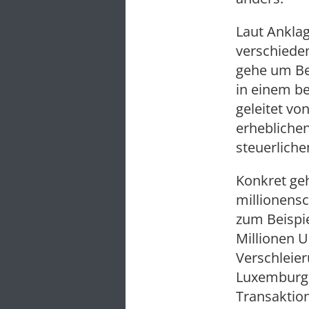
Laut Anklag
verschiede
gehe um Bet
in einem b
geleitet vo
erhebliche
steuerliche
Konkret ge
millionens
zum Beispi
Millionen U
Verschleier
Luxemburg 
Transaktion