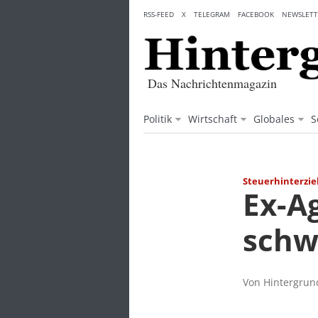
Skip
RSS-FEED
X
TELEGRAM
FACEBOOK
NEWSLETT
to
content
Das Nachrichtenmagazin
Politik
Wirtschaft
Globales
S
Steuerhinterzi
Ex-A
schw
Von Hintergrund