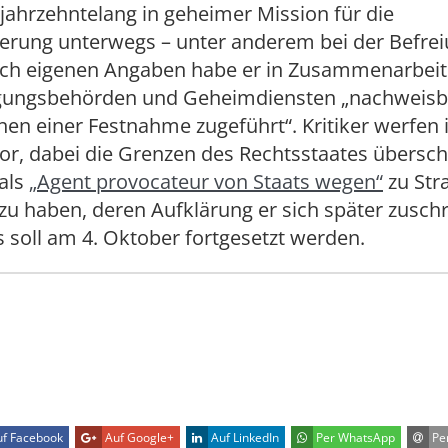
ahrzehntelang in geheimer Mission für die
erung unterwegs – unter anderem bei der Befre
ach eigenen Angaben habe er in Zusammenarbeit
lgungsbehörden und Geheimdiensten „nachweisb
en einer Festnahme zugeführt“. Kritiker werfen
vor, dabei die Grenzen des Rechtsstaates übersch
als
„Agent provocateur von Staats wegen“
zu Str
 zu haben, deren Aufklärung er sich später zuschr
 soll am 4. Oktober fortgesetzt werden.
f Facebook
Auf Google+
Auf LinkedIn
Per WhatsApp
Per