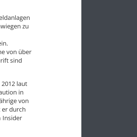
Geldanlagen
hwiegen zu
in.
he von über
ift sind
2012 laut
aution in
Jährige von
t er durch
 Insider