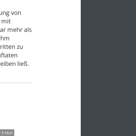
iung von
 mit
ar mehr als
 ihm
ritten zu
aftaten
eiben ließ.
 E-Mail