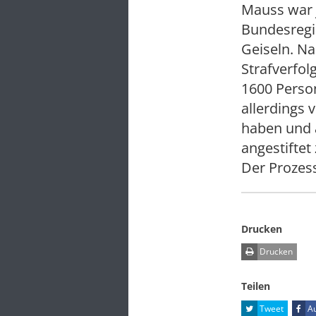
Mauss war j
Bundesregi
Geiseln. N
Strafverfo
1600 Person
allerdings 
haben und 
angestiftet
Der Prozess
Drucken
Drucken
Teilen
Tweet
Au