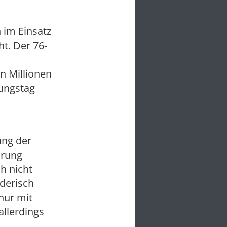
 im Einsatz
t. Der 76-
n Millionen
lungstag
ung der
ärung
h nicht
derisch
nur mit
llerdings