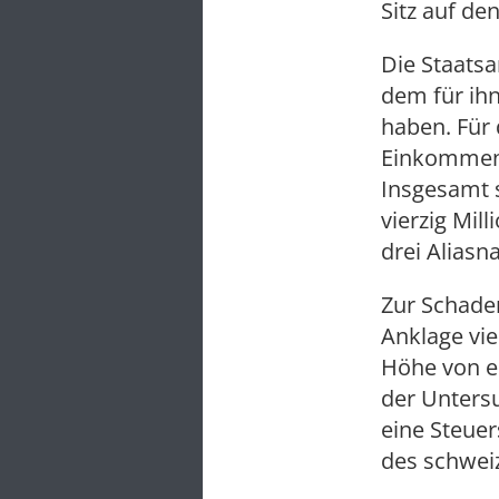
Sitz auf de
Die Staatsa
dem für ih
haben. Für 
Einkommens
Insgesamt 
vierzig Mil
drei Aliasn
Zur Schade
Anklage vie
Höhe von ei
der Untersu
eine Steue
des schwei