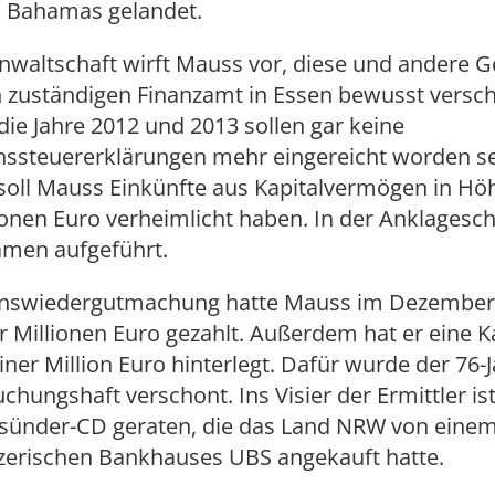
n Bahamas gelandet.
nwaltschaft wirft Mauss vor, diese und andere 
n zuständigen Finanzamt in Essen bewusst versc
die Jahre 2012 und 2013 sollen gar keine
steuererklärungen mehr eingereicht worden se
soll Mauss Einkünfte aus Kapitalvermögen in Hö
lionen Euro verheimlicht haben. In der Anklageschr
amen aufgeführt.
nswiedergutmachung hatte Mauss im Dezember 
r Millionen Euro gezahlt. Außerdem hat er eine K
ner Million Euro hinterlegt. Dafür wurde der 76-
chungshaft verschont. Ins Visier der Ermittler is
rsünder-CD geraten, die das Land NRW von einem
zerischen Bankhauses UBS angekauft hatte.