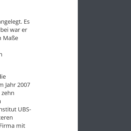
ngelegt. Es
bei war er
em Maße
h
ie
m Jahr 2007
 zehn
m
nstitut UBS-
teren
 Firma mit