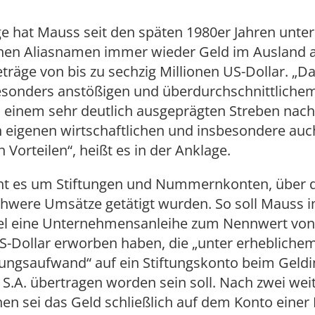
e hat Mauss seit den späten 1980er Jahren unter
nen Aliasnamen immer wieder Geld im Ausland a
räge von bis zu sechzig Millionen US-Dollar. „Da
esonders anstößigen und überdurchschnittlich
n einem sehr deutlich ausgeprägten Streben nach
n eigenen wirtschaftlichen und insbesondere auc
n Vorteilen“, heißt es in der Anklage.
ht es um Stiftungen und Nummernkonten, über d
chwere Umsätze getätigt wurden. So soll Mauss i
el eine Unternehmensanleihe zum Nennwert von
S-Dollar erworben haben, die „unter erhebliche
ungsaufwand“ auf ein Stiftungskonto beim Geldi
S.A. übertragen worden sein soll. Nach zwei wei
en sei das Geld schließlich auf dem Konto einer