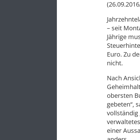
(26.09.2016
Jahrzehntel
– seit Mont
Jährige mu
Steuerhint
Euro. Zu d
nicht.
Nach Ansich
Geheimhalt
obersten B
gebeten“, s
vollständi
verwaltetes
einer Auss
anders.