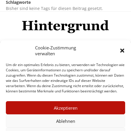
Schlagworte
Bisher sind keine Tags für diesen Beitrag gesetzt.
Cookie-Zustimmung
verwalten
Impressum
Datenschutzerklärung
Disclaimer
Um dir ein optimales Erlebnis zu bieten, verwenden wir Technologien wie
Mehr
Cookies, um Geräteinformationen zu speichern und/oder darauf
zuzugreifen. Wenn du diesen Technologien zustimmst, können wir Daten
wie das Surfverhalten oder eindeutige IDs auf dieser Website
© Copyright Hintergrund.de, 2015 - 2026
verarbeiten. Wenn du deine Zustimmung nicht erteilst oder zurückziehst,
können bestimmte Merkmale und Funktionen beeinträchtigt werden.
Zum Newsletter jetzt kostenlos
×
anmelden
Akzeptieren
GUTER JOURNALISMUS
erscheint ca. alle 4 Wochen
KOSTET GELD
Ablehnen
E-Mail