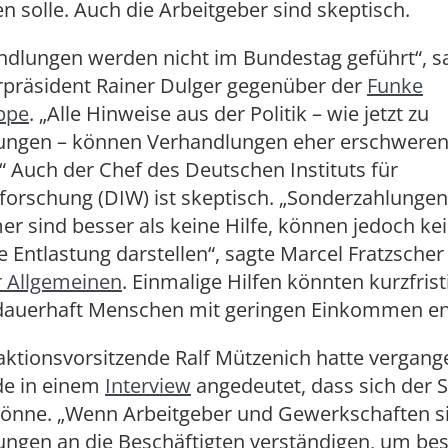
n solle. Auch die Arbeitgeber sind skeptisch.
andlungen werden nicht im Bundestag geführt“, s
rpräsident Rainer Dulger gegenüber der
Funke
ppe
. „Alle Hinweise aus der Politik – wie jetzt zu
ungen – können Verhandlungen eher erschweren
.“ Auch der Chef des Deutschen Instituts für
forschung (DIW) ist skeptisch. „Sonderzahlungen
r sind besser als keine Hilfe, können jedoch ke
Entlastung darstellen“, sagte Marcel Fratzscher
 Allgemeinen
. Einmalige Hilfen könnten kurzfrist
 dauerhaft Menschen mit geringen Einkommen en
aktionsvorsitzende Ralf Mützenich hatte vergan
e in einem
Interview
angedeutet, dass sich der S
 könne. „Wenn Arbeitgeber und Gewerkschaften s
ungen an die Beschäftigten verständigen, um be