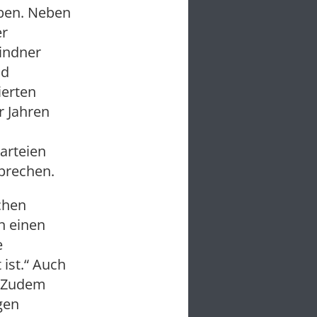
iben. Neben
er
indner
nd
ierten
r Jahren
arteien
prechen.
chen
n einen
e
 ist.“ Auch
. Zudem
gen