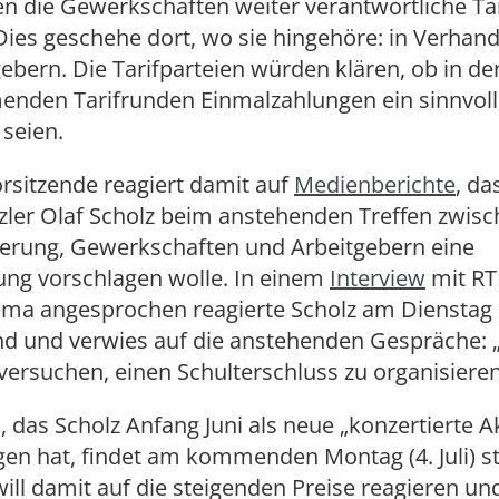
n die Gewerkschaften weiter verantwortliche Tari
Dies geschehe dort, wo sie hingehöre: in Verhan
ebern. Die Tarifparteien würden klären, ob in d
nden Tarifrunden Einmalzahlungen ein sinnvoll
seien.
rsitzende reagiert damit auf
Medienberichte
, da
ler Olaf Scholz beim anstehenden Treffen zwis
erung, Gewerkschaften und Arbeitgebern eine
ung vorschlagen wolle. In einem
Interview
mit RT
ema angesprochen reagierte Scholz am Dienstag
d und verwies auf die anstehenden Gespräche: 
ersuchen, einen Schulterschluss zu organisieren
, das Scholz Anfang Juni als neue „konzertierte A
en hat, findet am kommenden Montag (4. Juli) st
ill damit auf die steigenden Preise reagieren un