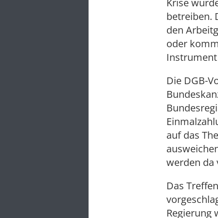
Krise würde
betreiben. 
den Arbeitg
oder komme
Instrument 
Die DGB-Vo
Bundeskanz
Bundesregi
Einmalzahl
auf das Th
ausweichen
werden da v
Das Treffen
vorgeschlag
Regierung w