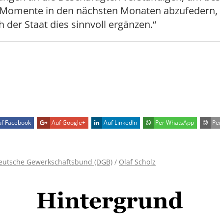
 Momente in den nächsten Monaten abzufedern,
 der Staat dies sinnvoll ergänzen.“
f Facebook
Auf Google+
Auf LinkedIn
Per WhatsApp
Per
eutsche Gewerkschaftsbund (DGB)
/
Olaf Scholz