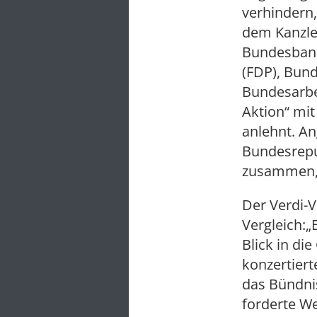
verhindern,
dem Kanzle
Bundesbank
(FDP), Bun
Bundesarbei
Aktion“ mit
anlehnt. An
Bundesrep
zusammen, 
Der Verdi-
Vergleich:„
Blick in di
konzertiert
das Bündnis
forderte We