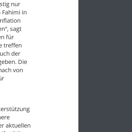
stig nur
 Fahimi in
nflation
n“, sagt
en für
 treffen
uch der
geben. Die
mnach von
ür
terstützung
here
er aktuellen