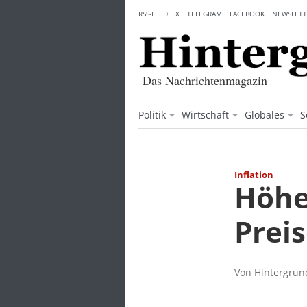
Skip
RSS-FEED
X
TELEGRAM
FACEBOOK
NEWSLETT
to
content
Das Nachrichtenmagazin
Politik
Wirtschaft
Globales
S
Inflation
Höhe
Prei
Von Hintergrund