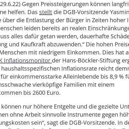
29.6.22) Gegen Preissteigerungen können langfri
ne helfen. Das
stellt
die DGB-Vorsitzende Yasmin
 über die Entlastung der Bürger in Zeiten hoher I
Menschen leiden bereits an realen Einschränkunge
 muss alles dafür getan werden, dauerhafte Schäd
ung und Kaufkraft abzuwenden.“ Die hohen Preise
Menschen mit niedrigem Einkommen. Dies hat a
K Inflationsmonitor
der Hans-Böckler-Stiftung er
haushaltsspezifischen Inflationsrate reicht de
 für einkommensstarke Alleinlebende bis 8,9 % f
schwache vierköpfige Familien mit einem
ommen bis 2600 Euro.
g können nur höhere Entgelte und die gezielte Un
en ohne Arbeit sinnvolle Instrumente gegen hö
ngskosten sein“, sagt die DGB-Vorsitzende. In d