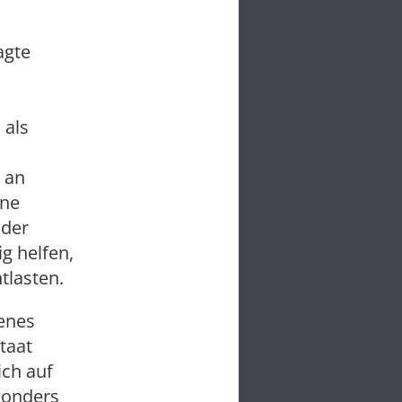
agte
 als
 an
ine
 der
ig helfen,
tlasten.
genes
taat
ich auf
sonders