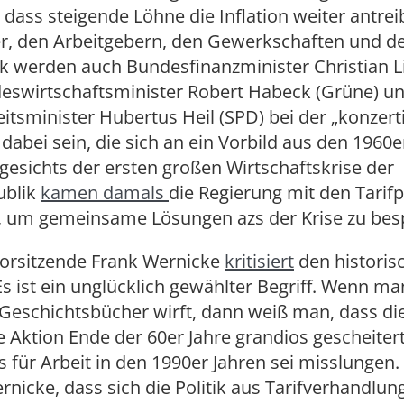
 dass steigende Löhne die Inflation weiter antre
r, den Arbeitgebern, den Gewerkschaften und d
 werden auch Bundesfinanzminister Christian L
deswirtschaftsminister Robert Habeck (Grüne) u
tsminister Hubertus Heil (SPD) bei der „konzert
 dabei sein, die sich an ein Vorbild aus den 1960e
gesichts der ersten großen Wirtschaftskrise der
ublik
kamen damals
die Regierung mit den Tarifp
um gemeinsame Lösungen azs der Krise zu bes
Vorsitzende Frank Wernicke
kritisiert
den historis
Es ist ein unglücklich gewählter Begriff. Wenn ma
e Geschichtsbücher wirft, dann weiß man, dass di
e Aktion Ende der 60er Jahre grandios gescheitert
 für Arbeit in den 1990er Jahren sei misslungen
rnicke, dass sich die Politik aus Tarifverhandlun