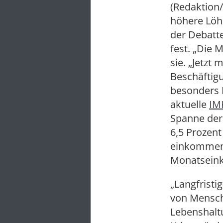
(Redaktion/
höhere Löh
der Debatte
fest. „Die 
sie. „Jetzt
Beschäftig
besonders 
aktuelle
IM
Spanne der 
6,5 Prozent
einkommens
Monatseink
„Langfristi
von Mensch
Lebenshaltu