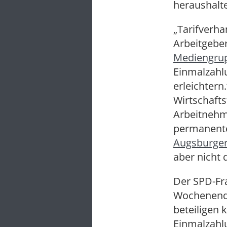
heraushalte
„Tarifverh
Arbeitgebe
Mediengru
Einmalzahl
erleichtern
Wirtschafts
Arbeitnehme
permanente 
Augsburger
aber nicht
Der SPD-Fr
Wochenend
beteiligen
Einmalzahl