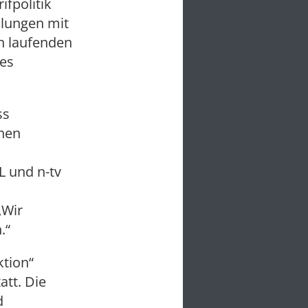
fpolitik
dlungen mit
en laufenden
es
ss
chen
L und n-tv
„Wir
.“
ktion“
att. Die
d