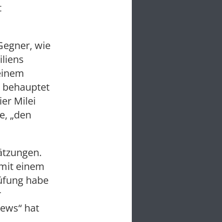
t
Gegner, wie
iliens
einem
, behauptet
er Milei
le, „den
hätzungen.
 mit einem
rüfung habe
r
ews“ hat