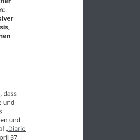
cher
n:
siver
sis,
onen
, dass
e und
s
nen und
al
„Diario
ril 37