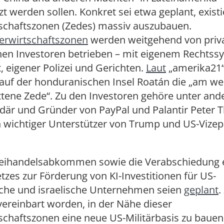
t werden sollen. Konkret sei etwa geplant, exist
schaftszonen (Zedes) massiv auszubauen.
erwirtschaftszonen
werden weitgehend von priva
hen Investoren betrieben – mit eigenem Rechtss
, eigener Polizei und Gerichten.
Laut
„amerika21“ 
auf der honduranischen Insel Roatán die „am we
ttene Zede“. Zu den Investoren gehöre unter and
rdär und Gründer von PayPal und Palantir Peter Thi
n wichtiger Unterstützer von Trump und US-Vizepr
reihandelsabkommen sowie die Verabschiedung 
zes zur Förderung von KI-Investitionen für US-
che und israelische Unternehmen seien
geplant
.
 vereinbart worden, in der Nähe dieser
chaftszonen eine neue US-Militärbasis zu bauen,