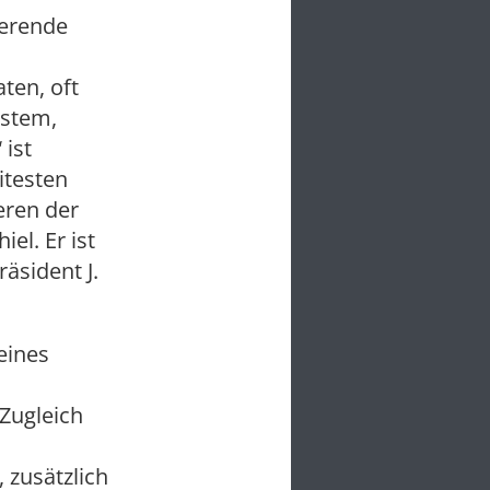
ierende
ten, oft
ystem,
ist
itesten
eren der
el. Er ist
äsident J.
eines
 Zugleich
 zusätzlich