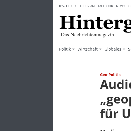
Skip
RSS-FEED
X
TELEGRAM
FACEBOOK
NEWSLETT
to
content
Das Nachrichtenmagazin
Politik
Wirtschaft
Globales
S
Geo-Politik
Audi
„geo
für 