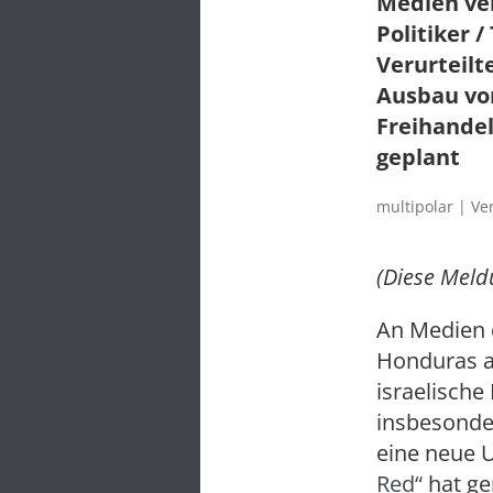
Medien ve
Politiker 
Verurteilt
Ausbau von
Freihande
geplant
multipolar | Ve
(Diese Mel
An Medien 
Honduras a
israelische
insbesonde
eine neue U
Red“
hat ge