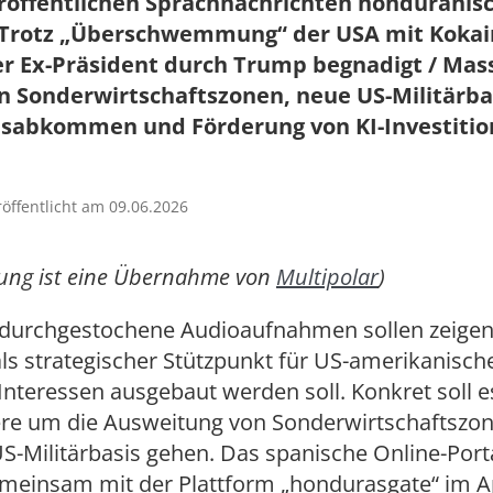
röffentlichen Sprachnachrichten honduranis
/ Trotz „Überschwemmung“ der USA mit Kokai
er Ex-Präsident durch Trump begnadigt / Mas
 Sonderwirtschaftszonen, neue US-Militärba
lsabkommen und Förderung von KI-Investiti
röffentlicht am 09.06.2026
dung ist eine Übernahme von
Multipolar
)
durchgestochene Audioaufnahmen sollen zeigen
ls strategischer Stützpunkt für US-amerikanisch
 Interessen ausgebaut werden soll. Konkret soll e
re um die Ausweitung von Sonderwirtschaftszo
S-Militärbasis gehen. Das spanische Online-Port
meinsam mit der Plattform „hondurasgate“ im Ap