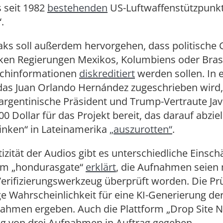
 seit 1982
bestehenden
US-Luftwaffenstützpunk
.
aks soll außerdem hervorgehen, dass politische 
nken Regierungen Mexikos, Kolumbiens oder Bras
lschinformationen
diskreditiert
werden sollen. In 
das Juan Orlando Hernández zugeschrieben wird
 argentinische Präsident und Trump-Vertraute Javi
00 Dollar für das Projekt bereit, das darauf abzie
inken“ in Lateinamerika
„auszurotten“
.
izität der Audios gibt es unterschiedliche Einsc
orm „hondurasgate“
erklärt
, die Aufnahmen seien
Verifizierungswerkzeug überprüft worden. Die P
ge Wahrscheinlichkeit für eine KI-Generierung de
ahmen ergeben. Auch die Plattform „Drop Site N
ng von drei Aufnahmen in Auftrag gegeben,