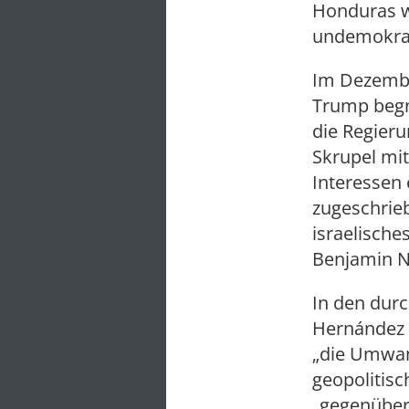
Honduras wa
undemokrat
Im Dezembe
Trump begn
die Regier
Skrupel mit
Interessen
zugeschrie
israelische
Benjamin 
In den dur
Hernández w
„die Umwan
geopolitis
„gegenüber