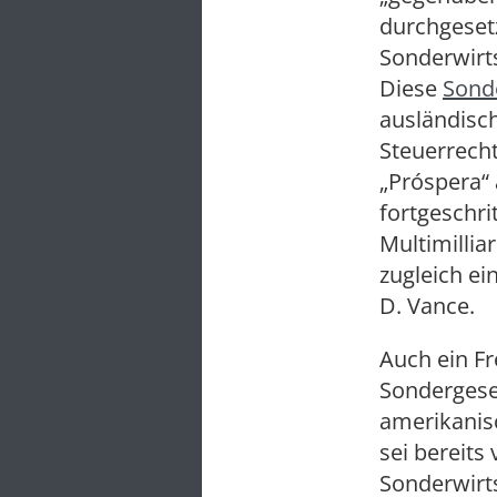
durchgesetz
Sonderwirt
Diese
Sond
ausländisc
Steuerrecht
„Próspera“ 
fortgeschri
Multimillia
zugleich ei
D. Vance.
Auch ein F
Sondergeset
amerikanis
sei bereits
Sonderwirts