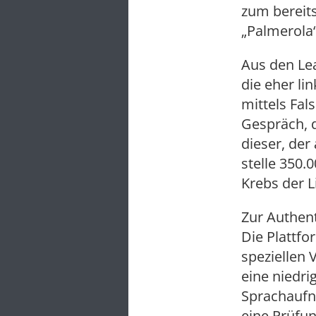
zum bereits
„Palmerola“
Aus den Le
die eher li
mittels Fa
Gespräch, 
dieser, der
stelle 350.0
Krebs der L
Zur Authent
Die Plattf
speziellen 
eine niedri
Sprachaufn
eine Prüfu