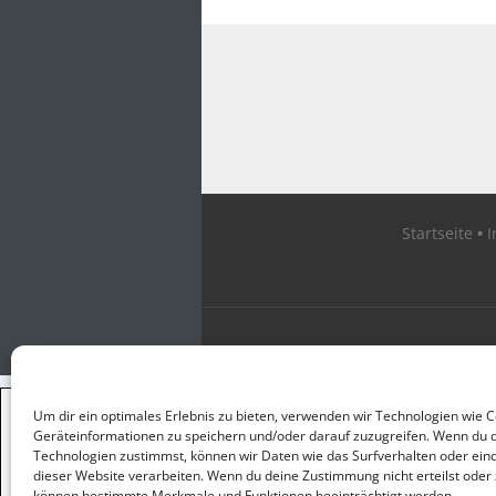
Startseite
×
Um dir ein optimales Erlebnis zu bieten, verwenden wir Technologien wie 
GUTER JOURNALISMUS
Geräteinformationen zu speichern und/oder darauf zuzugreifen. Wenn du 
KOSTET GELD
Technologien zustimmst, können wir Daten wie das Surfverhalten oder eind
dieser Website verarbeiten. Wenn du deine Zustimmung nicht erteilst oder 
können bestimmte Merkmale und Funktionen beeinträchtigt werden.