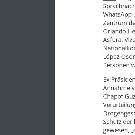
Sprachnach
WhatsApp-,
Zentrum de
Orlando He
Asfura, Viz
Nationalko
López-Osor
Personen w
Ex-Präside
Annahme vo
Chapo“ Guz
Verurteilu
Drogengesc
Schutz der 
gewesen, „