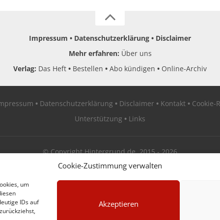
Impressum
Datenschutzerklärung
Disclaimer
Mehr erfahren:
Über uns
Verlag:
Das Heft
Bestellen
Abo kündigen
Online-Archiv
Impressum
Datenschutzerklärung
Disclaimer
Kontakt
Cookie-R
Unterstützung
Links
© Copyright Hintergrund.de, 2015 - 2026
Cookie-Zustimmung verwalten
Zum Newsletter jetzt kostenlos anmelden
Cookies, um
diesen
erscheint ca. alle 4 Wochen
eutige IDs auf
Akzeptieren
zurückziehst,
E-Mail