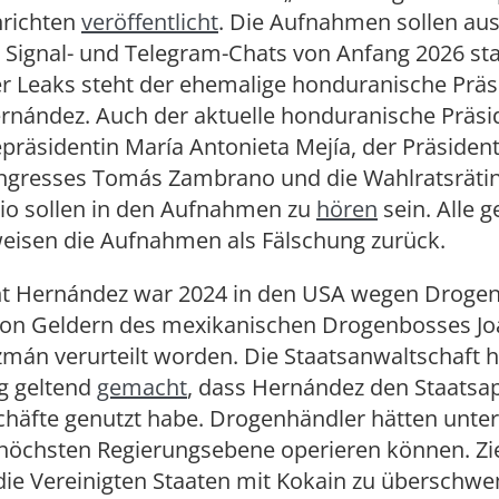
richten
veröffentlicht
. Die Aufnahmen sollen au
 Signal- und Telegram-Chats von Anfang 2026 s
r Leaks steht der ehemalige honduranische Präs
rnández. Auch der aktuelle honduranische Präsi
epräsidentin María Antonieta Mejía, der Präsiden
ngresses Tomás Zambrano und die Wahlratsrätin
io sollen in den Aufnahmen zu
hören
sein. Alle 
eisen die Aufnahmen als Fälschung zurück.
nt Hernández war 2024 in den USA wegen Droge
n Geldern des mexikanischen Drogenbosses Joa
mán verurteilt worden. Die Staatsanwaltschaft h
ng geltend
gemacht
, dass Hernández den Staatsap
häfte genutzt habe. Drogenhändler hätten unte
höchsten Regierungsebene operieren können. Zie
die Vereinigten Staaten mit Kokain zu überschw