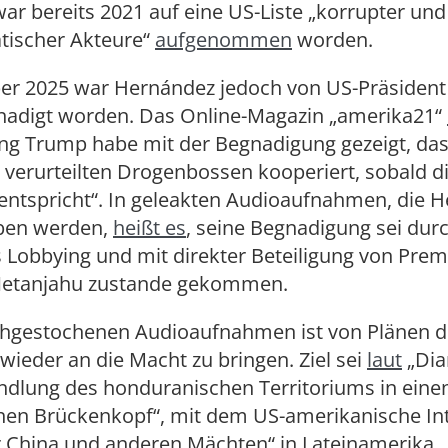
r bereits 2021 auf eine US-Liste „korrupter und
ischer Akteure“
aufgenommen
worden.
r 2025 war Hernández jedoch von US-Präsident
adigt worden. Das Online-Magazin „amerika21“
ung Trump habe mit der Begnadigung gezeigt, das
 verurteilten Drogenbossen kooperiert, sobald di
 entspricht“. In geleakten Audioaufnahmen, die 
ben werden,
heißt es
, seine Begnadigung sei dur
s Lobbying und mit direkter Beteiligung von Prem
Netanjahu zustande gekommen.
chgestochenen Audioaufnahmen ist von Plänen d
ieder an die Macht zu bringen. Ziel sei
laut
„Dia
dlung des honduranischen Territoriums in eine
chen Brückenkopf“, mit dem US-amerikanische In
 China und anderen Mächten“ in Lateinamerika