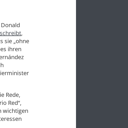
 Donald
schreibt
,
s sie „ohne
es ihren
Hernández
ch
ierminister
ie Rede,
rio Red“,
n wichtigen
teressen