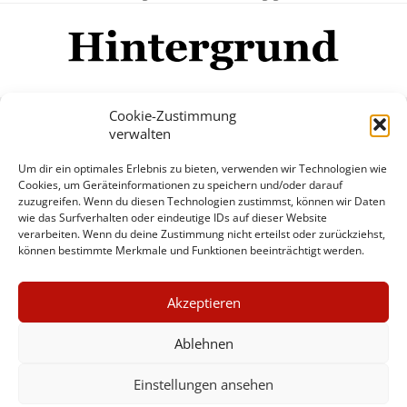
Cookie-Zustimmung
verwalten
Impressum
Datenschutzerklärung
Disclaimer
Um dir ein optimales Erlebnis zu bieten, verwenden wir Technologien wie
Mehr
Cookies, um Geräteinformationen zu speichern und/oder darauf
zuzugreifen. Wenn du diesen Technologien zustimmst, können wir Daten
wie das Surfverhalten oder eindeutige IDs auf dieser Website
© Copyright Hintergrund.de, 2015 - 2026
verarbeiten. Wenn du deine Zustimmung nicht erteilst oder zurückziehst,
können bestimmte Merkmale und Funktionen beeinträchtigt werden.
Zum Newsletter jetzt kostenlos
×
anmelden
Akzeptieren
GUTER JOURNALISMUS
erscheint ca. alle 4 Wochen
KOSTET GELD
Ablehnen
E-Mail
Einstellungen ansehen
UNTERSTÜTZEN SIE