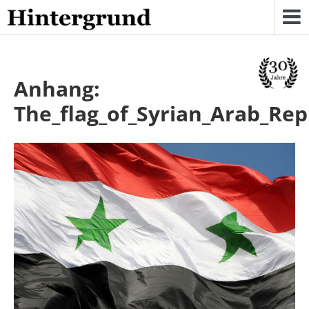
Skip
to
content
Anhang:
The_flag_of_Syrian_Arab_Rep