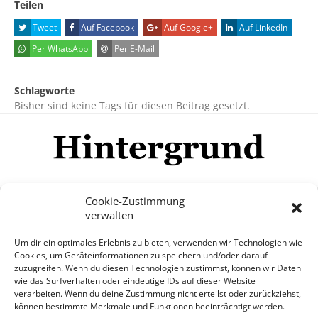
Teilen
Tweet
Auf Facebook
Auf Google+
Auf LinkedIn
Per WhatsApp
Per E-Mail
Schlagworte
Bisher sind keine Tags für diesen Beitrag gesetzt.
Cookie-Zustimmung
verwalten
Impressum
Datenschutzerklärung
Disclaimer
Um dir ein optimales Erlebnis zu bieten, verwenden wir Technologien wie
Mehr
Cookies, um Geräteinformationen zu speichern und/oder darauf
zuzugreifen. Wenn du diesen Technologien zustimmst, können wir Daten
wie das Surfverhalten oder eindeutige IDs auf dieser Website
© Copyright Hintergrund.de, 2015 - 2026
verarbeiten. Wenn du deine Zustimmung nicht erteilst oder zurückziehst,
können bestimmte Merkmale und Funktionen beeinträchtigt werden.