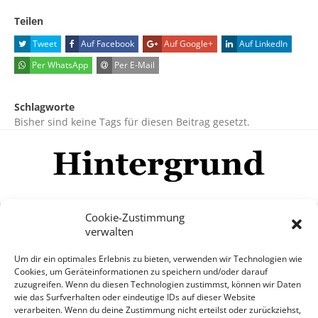
Teilen
Tweet
Auf Facebook
Auf Google+
Auf LinkedIn
Per WhatsApp
Per E-Mail
Schlagworte
Bisher sind keine Tags für diesen Beitrag gesetzt.
Cookie-Zustimmung
verwalten
Impressum
Datenschutzerklärung
Disclaimer
Um dir ein optimales Erlebnis zu bieten, verwenden wir Technologien wie
Mehr
Cookies, um Geräteinformationen zu speichern und/oder darauf
zuzugreifen. Wenn du diesen Technologien zustimmst, können wir Daten
wie das Surfverhalten oder eindeutige IDs auf dieser Website
© Copyright Hintergrund.de, 2015 - 2026
verarbeiten. Wenn du deine Zustimmung nicht erteilst oder zurückziehst,