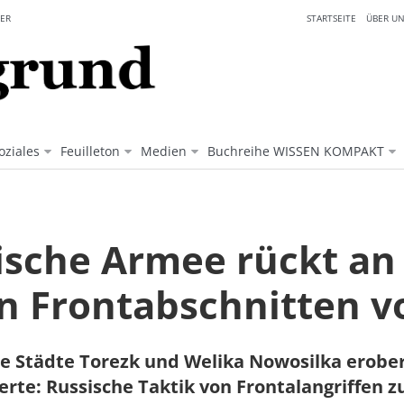
ER
STARTSEITE
ÜBER UN
oziales
Feuilleton
Medien
Buchreihe WISSEN KOMPAKT
ische Armee rückt an
en Frontabschnitten v
e Städte Torezk und Welika Nowosilka erober
erte: Russische Taktik von Frontalangriffen z