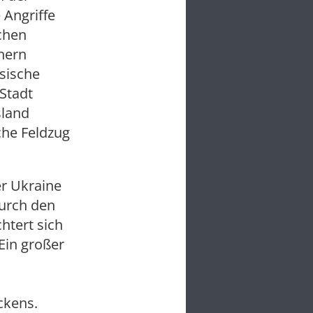
 Angriffe
schen
hnern
sische
Stadt
sland
che Feldzug
r Ukraine
durch den
chtert sich
Ein großer
ckens.