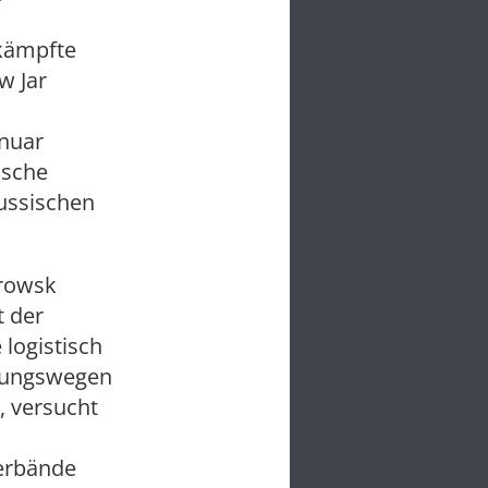
mkämpfte
w Jar
anuar
ische
russischen
krowsk
t der
 logistisch
rgungswegen
, versucht
Verbände