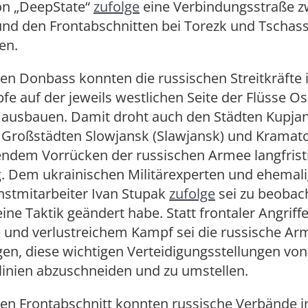
n „DeepState“
zufolge
eine Verbindungsstraße z
nd den Frontabschnitten bei Torezk und Tschass
en.
en Donbass konnten die russischen Streitkräfte 
e auf der jeweils westlichen Seite der Flüsse Os
 ausbauen. Damit droht auch den Städten Kupja
 Großstädten Slowjansk (Slawjansk) und Kramato
endem Vorrücken der russischen Armee langfrist
g. Dem ukrainischen Militärexperten und ehemal
stmitarbeiter Ivan Stupak
zufolge
sei zu beobac
ine Taktik geändert habe. Statt frontaler Angriffe
e und verlustreichem Kampf sei die russische Ar
en, diese wichtigen Verteidigungsstellungen von
inien abzuschneiden und zu umstellen.
en Frontabschnitt konnten russische Verbände i