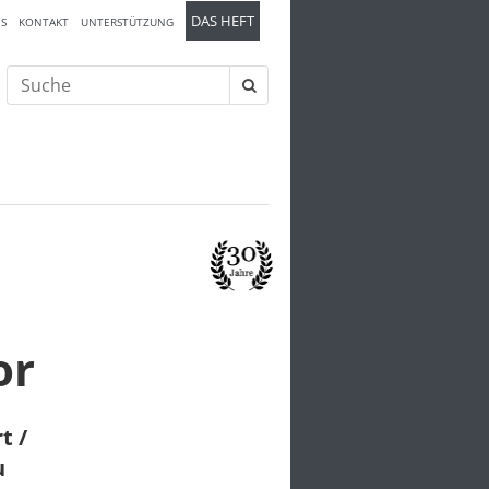
DAS HEFT
S
KONTAKT
UNTERSTÜTZUNG
Suche
nach:
or
t /
u