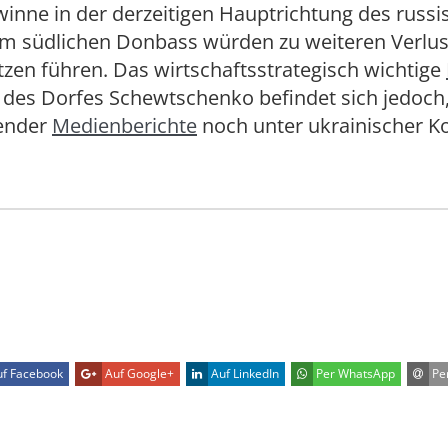
inne in der derzeitigen Hauptrichtung des russi
im südlichen Donbass würden zu weiteren Verlu
zen führen. Das wirtschaftsstrategisch wichtige
 des Dorfes Schewtschenko befindet sich jedoch,
ender
Medienberichte
noch unter ukrainischer Ko
f Facebook
Auf Google+
Auf LinkedIn
Per WhatsApp
Per