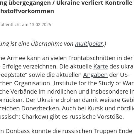
ng übergegangen / Ukraine verliert Kontrolle
ohstoffvorkommen
röffentlicht am 13.02.2025
dung ist eine Übernahme von
multipolar
.)
he Armee kann an vielen Frontabschnitten in der
e Erfolge verzeichnen. Die aktuelle
Karte
des ukra
eepState“ sowie die aktuellen
Angaben
der US-
hen Organisation „Institute for the Study of War
sche Verbände im nördlichen und insbesondere i
rrücken. Der Ukraine drohen damit weitere Gebi
freichen Donezbecken. Auch bei Kursk und nördli
ssisch: Charkow) gibt es russische Vorstöße.
en Donbass konnte die russischen Truppen Ende 