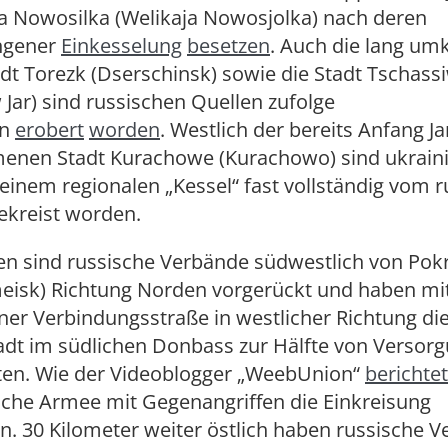
ka Nowosilka (Welikaja Nowosjolka) nach deren
ngener
Einkesselung
besetzen
. Auch die lang u
t Torezk (Dserschinsk) sowie die Stadt Tschassi
Jar) sind russischen Quellen zufolge
en
erobert
worden
. Westlich der bereits Anfang J
nen Stadt Kurachowe (Kurachowo) sind ukrain
einem regionalen „Kessel“ fast vollständig vom 
gekreist worden.
en sind russische Verbände südwestlich von Po
eisk) Richtung Norden vorgerückt und haben mi
er Verbindungsstraße in westlicher Richtung die
tadt im südlichen Donbass zur Hälfte von Verso
ten. Wie der Videoblogger „WeebUnion“
berichtet
sche Armee mit Gegenangriffen die Einkreisung
. 30 Kilometer weiter östlich haben russische 