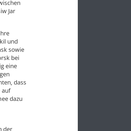
wischen
iw Jar
ihre
kil und
nsk sowie
rsk bei
ig eine
igen
hten, dass
 auf
mee dazu
n der