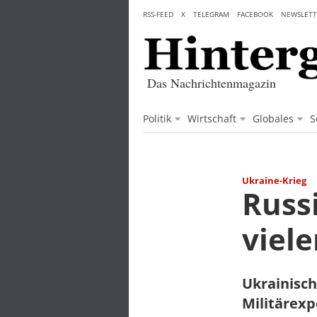
Skip
RSS-FEED
X
TELEGRAM
FACEBOOK
NEWSLETT
to
content
Das Nachrichtenmagazin
Politik
Wirtschaft
Globales
S
Ukraine-Krieg
Russ
viel
Ukrainisch
Militärexp