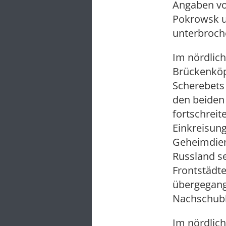
Angaben vo
Pokrowsk u
unterbroch
Im nördlich
Brückenköpf
Scherebets
den beiden
fortschreit
Einkreisun
Geheimdien
Russland se
Frontstädt
übergegang
Nachschubl
Im nördlich