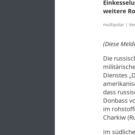
Einkesselu
weitere R
multipolar | Ve
(Diese Mel
Die russisc
militärisch
Dienstes „D
amerikanisc
dass russi
Donbass vo
im rohstof
Charkiw (Ru
Im südlich