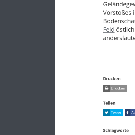
Geländegew
Vorstoßes 
Bodenschät
Feld
östlich
anderslaut
Drucken
Drucken
Teilen
Tweet
Au
Schlagworte