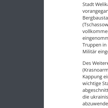
Stadt Weli
vorangega
Bergbaustad
(Tschassow 
vollkomm
eingenomme
Truppen in 
Militär ein
Des Weiter
(Krasnoarm
Kappung ein
wichtige S
abgeschnit
die ukraini
abzuwenden