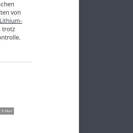
schen
sten von
Lithium-
 trotz
ntrolle.
 E-Mail