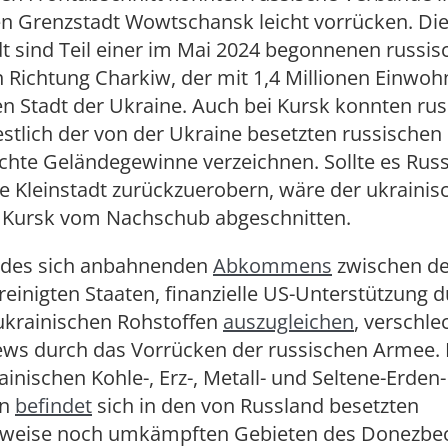
n Grenzstadt Wowtschansk leicht vorrücken. Die
dt sind Teil einer im Mai 2024 begonnenen russi
n Richtung Charkiw, der mit 1,4 Millionen Einwo
n Stadt der Ukraine. Auch bei Kursk konnten rus
tlich der von der Ukraine besetzten russischen 
chte Geländegewinne verzeichnen. Sollte es Rus
ie Kleinstadt zurückzuerobern, wäre der ukrainis
g Kursk vom Nachschub abgeschnitten.
 des sich anbahnenden
Abkommens
zwischen de
einigten Staaten, finanzielle US-Unterstützung 
ukrainischen Rohstoffen
auszugleichen
, verschle
iews durch das Vorrücken der russischen Armee. 
rainischen Kohle-, Erz-, Metall- und Seltene-Erden-
en
befindet
sich in den von Russland besetzten
weise noch umkämpften Gebieten des Donezbe