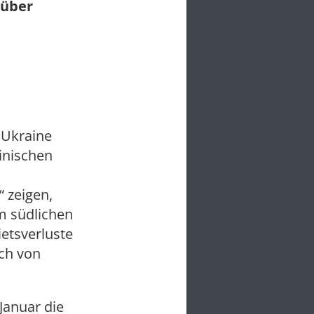
 über
 Ukraine
inischen
“ zeigen,
m südlichen
etsverluste
ch von
Januar die