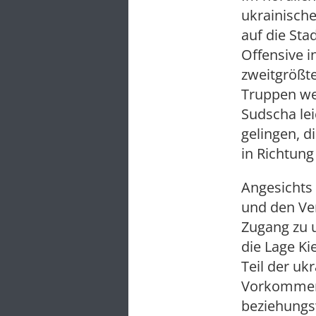
ukrainische
auf die Sta
Offensive i
zweitgrößte
Truppen wes
Sudscha lei
gelingen, d
in Richtun
Angesichts
und den Ver
Zugang zu 
die Lage K
Teil der uk
Vorkomm
beziehungs