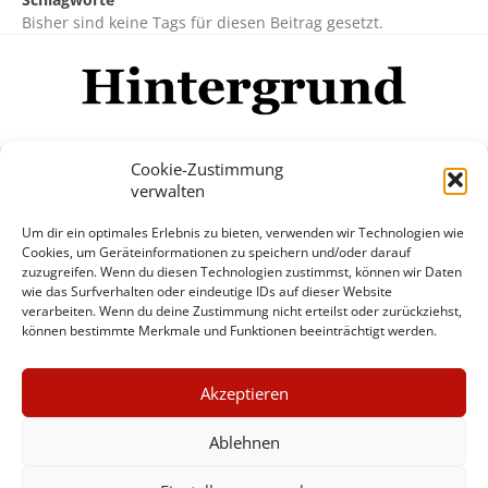
Bisher sind keine Tags für diesen Beitrag gesetzt.
Cookie-Zustimmung
verwalten
Impressum
Datenschutzerklärung
Disclaimer
Um dir ein optimales Erlebnis zu bieten, verwenden wir Technologien wie
Mehr
Cookies, um Geräteinformationen zu speichern und/oder darauf
zuzugreifen. Wenn du diesen Technologien zustimmst, können wir Daten
wie das Surfverhalten oder eindeutige IDs auf dieser Website
© Copyright Hintergrund.de, 2015 - 2026
verarbeiten. Wenn du deine Zustimmung nicht erteilst oder zurückziehst,
können bestimmte Merkmale und Funktionen beeinträchtigt werden.
Zum Newsletter jetzt kostenlos
×
anmelden
Akzeptieren
GUTER JOURNALISMUS
erscheint ca. alle 4 Wochen
KOSTET GELD
Ablehnen
E-Mail