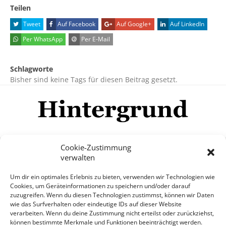
Teilen
Tweet
Auf Facebook
Auf Google+
Auf LinkedIn
Per WhatsApp
Per E-Mail
Schlagworte
Bisher sind keine Tags für diesen Beitrag gesetzt.
Cookie-Zustimmung
verwalten
Impressum
Datenschutzerklärung
Disclaimer
Um dir ein optimales Erlebnis zu bieten, verwenden wir Technologien wie
Mehr
Cookies, um Geräteinformationen zu speichern und/oder darauf
zuzugreifen. Wenn du diesen Technologien zustimmst, können wir Daten
wie das Surfverhalten oder eindeutige IDs auf dieser Website
© Copyright Hintergrund.de, 2015 - 2026
verarbeiten. Wenn du deine Zustimmung nicht erteilst oder zurückziehst,
können bestimmte Merkmale und Funktionen beeinträchtigt werden.