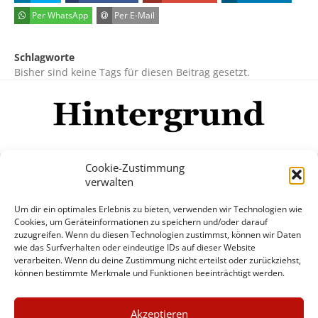
Per WhatsApp
Per E-Mail
Schlagworte
Bisher sind keine Tags für diesen Beitrag gesetzt.
Cookie-Zustimmung
verwalten
Impressum
Datenschutzerklärung
Disclaimer
Um dir ein optimales Erlebnis zu bieten, verwenden wir Technologien wie
Mehr
Cookies, um Geräteinformationen zu speichern und/oder darauf
zuzugreifen. Wenn du diesen Technologien zustimmst, können wir Daten
wie das Surfverhalten oder eindeutige IDs auf dieser Website
© Copyright Hintergrund.de, 2015 - 2026
verarbeiten. Wenn du deine Zustimmung nicht erteilst oder zurückziehst,
können bestimmte Merkmale und Funktionen beeinträchtigt werden.
Zum Newsletter jetzt kostenlos
×
anmelden
Akzeptieren