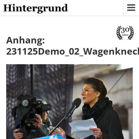
Skip
to
content
Anhang:
231125Demo_02_Wagenknec