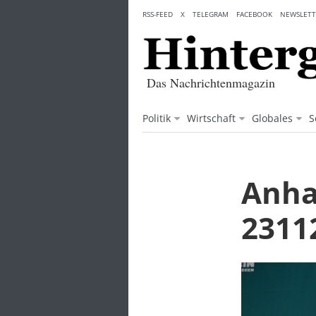
Skip
RSS-FEED
X
TELEGRAM
FACEBOOK
NEWSLETT
to
content
Das Nachrichtenmagazin
Politik
Wirtschaft
Globales
S
Anha
2311