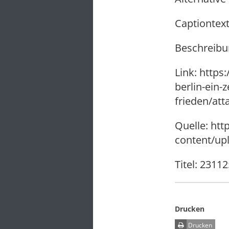
Captiontext
Beschreibun
Link: http
berlin-ein-
frieden/at
Quelle: ht
content/up
Titel: 231
Drucken
Drucken