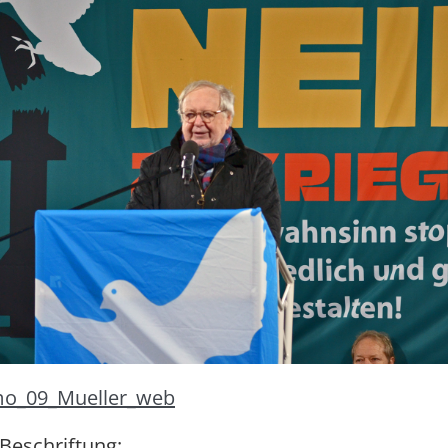
o_09_Mueller_web
 Beschriftung: