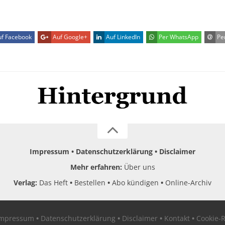
f Facebook
Auf Google+
Auf LinkedIn
Per WhatsApp
Per
Impressum
Datenschutzerklärung
Disclaimer
Mehr erfahren:
Über uns
Verlag:
Das Heft
Bestellen
Abo kündigen
Online-Archiv
Impressum
Datenschutzerklärung
Disclaimer
Kontakt
Cookie-R