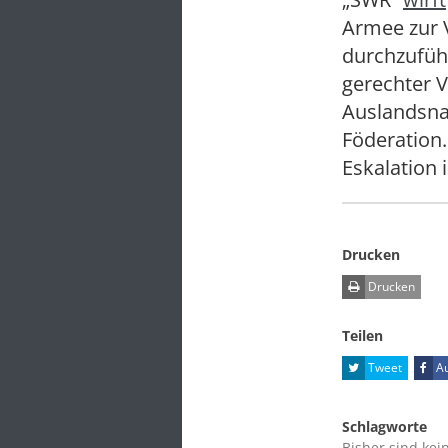
Armee zur V
durchzuführ
gerechter V
Auslandsna
Föderation
Eskalation 
Drucken
Drucken
Teilen
Tweet
Au
Schlagworte
Bisher sind kei