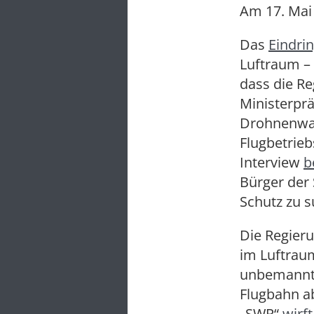
Am 17. Mai
Das
Eindri
Luftraum – 
dass die Re
Ministerprä
Drohnenwar
Flugbetrieb
Interview
b
Bürger der
Schutz zu 
Die Regieru
im Luftrau
unbemannte
Flugbahn a
„SWR“
wirft