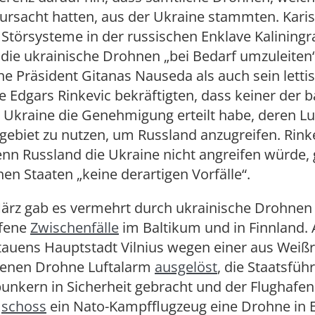
rursacht hatten, aus der Ukraine stammten. Karis
 Störsysteme in der russischen Enklave Kaliningr
 die ukrainische Drohnen „bei Bedarf umzuleiten
che Präsident Gitanas Nauseda als auch sein letti
 Edgars Rinkevic bekräftigten, dass keiner der b
r Ukraine die Genehmigung erteilt habe, deren L
gebiet zu nutzen, um Russland anzugreifen. Rink
nn Russland die Ukraine nicht angreifen würde, 
hen Staaten „keine derartigen Vorfälle“.
März gab es vermehrt durch ukrainische Drohnen
ufene
Zwischenfälle
im Baltikum und in Finnland.
tauens Hauptstadt Vilnius wegen einer aus Weiß
enen Drohne Luftalarm
ausgelöst
, die Staatsfüh
unkern in Sicherheit gebracht und der Flughafen
i
schoss
ein Nato-Kampfflugzeug eine Drohne in E