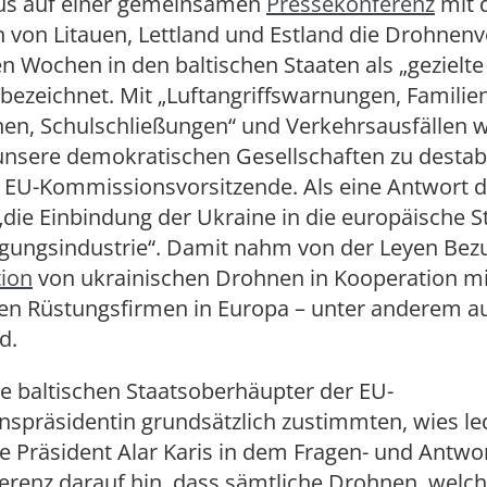
nius auf einer gemeinsamen
Pressekonferenz
mit 
 von Litauen, Lettland und Estland die Drohnenvo
 Wochen in den baltischen Staaten als „gezielte 
bezeichnet. Mit „Luftangriffswarnungen, Familien
hen, Schulschließungen“ und Verkehrsausfällen 
unsere demokratischen Gesellschaften zu destabil
e EU-Kommissionsvorsitzende. Als eine Antwort 
„die Einbindung der Ukraine in die europäische St
igungsindustrie“. Damit nahm von der Leyen Bez
ion
von ukrainischen Drohnen in Kooperation mi
en Rüstungsfirmen in Europa – unter anderem au
d.
e baltischen Staatsoberhäupter der EU-
präsidentin grundsätzlich zustimmten, wies led
e Präsident Alar Karis in dem Fragen- und Antwor
erenz darauf hin, dass sämtliche Drohnen, welch