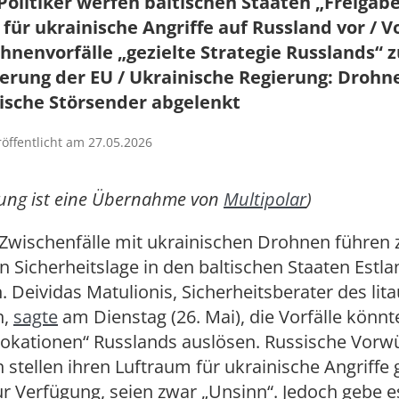
Politiker werfen baltischen Staaten „Freigab
für ukrainische Angriffe auf Russland vor / V
hnenvorfälle „gezielte Strategie Russlands“ z
ierung der EU / Ukrainische Regierung: Droh
ische Störsender abgelenkt
röffentlicht am 27.05.2026
dung ist eine Übernahme von
Multipolar
)
Zwischenfälle mit ukrainischen Drohnen führen z
n Sicherheitslage in den baltischen Staaten Estla
. Deividas Matulionis, Sicherheitsberater des lit
n,
sagte
am Dienstag (26. Mai), die Vorfälle könnt
okationen“ Russlands auslösen. Russische Vorwü
n stellen ihren Luftraum für ukrainische Angriffe
r Verfügung, seien zwar „Unsinn“. Jedoch gebe e