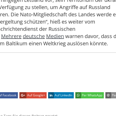
erfügung zu stellen, um Angriffe auf Russland
en. Die Nato-Mitgliedschaft des Landes werde es
ergeltung schützen“, hieß es weiter vom
chrichtendienst der Russischen
.
Mehrere
deutsche
Medien
warnen davor, dass d
im Baltikum einen Weltkrieg auslösen könnte.
f Facebook
Auf Google+
Auf LinkedIn
Per WhatsApp
Per
ne Tags für diesen Beitrag gesetzt.