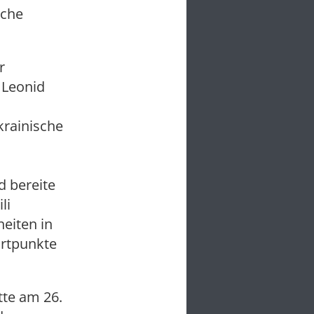
sche
r
 Leonid
krainische
d bereite
li
heiten in
artpunkte
te am 26.