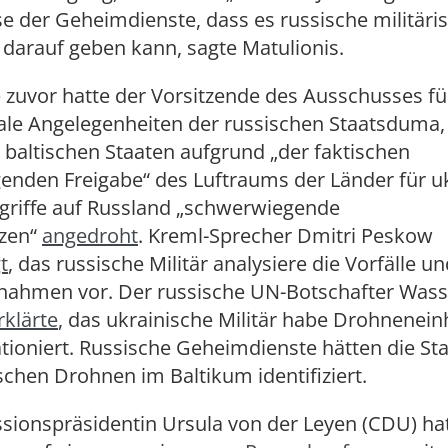
e der Geheimdienste, dass es russische militäri
darauf geben kann, sagte Matulionis.
 zuvor hatte der Vorsitzende des Ausschusses fü
nale Angelegenheiten der russischen Staatsduma,
n baltischen Staaten aufgrund „der faktischen
genden Freigabe“ des Luftraums der Länder für u
riffe auf Russland „schwerwiegende
zen“
angedroht
. Kreml-Sprecher Dmitri Peskow
t
, das russische Militär analysiere die Vorfälle un
hmen vor. Der russische UN-Botschafter Wassi
rklärte
, das ukrainische Militär habe Drohnenein
ationiert. Russische Geheimdienste hätten die St
schen Drohnen im Baltikum identifiziert.
ionspräsidentin Ursula von der Leyen (CDU) hat