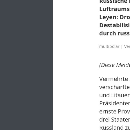
Russische 
Luftraums 
Leyen: Dro
Destabilis
durch russ
multipolar | Ve
(Diese Mel
Vermehrte 
verschärfte
und Litauen
Präsidente
ernste Prov
drei Staate
Russland zu