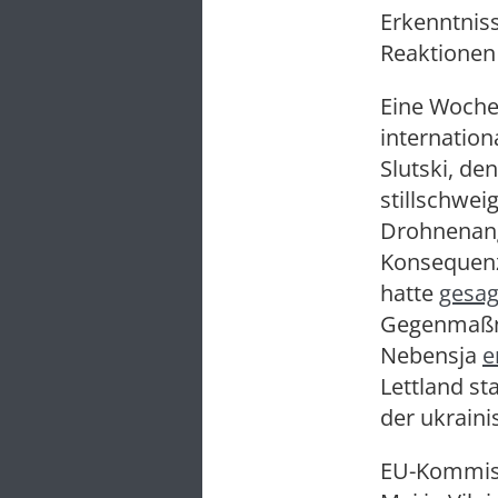
Erkenntniss
Reaktionen 
Eine Woche
internatio
Slutski, de
stillschwei
Drohnenang
Konsequen
hatte
gesag
Gegenmaßna
Nebensja
e
Lettland st
der ukraini
EU-Kommiss