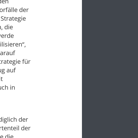
den
rfälle der
Strategie
, die
werde
isieren“,
darauf
rategie für
ug auf
t
ch in
iglich der
tenteil der
e die