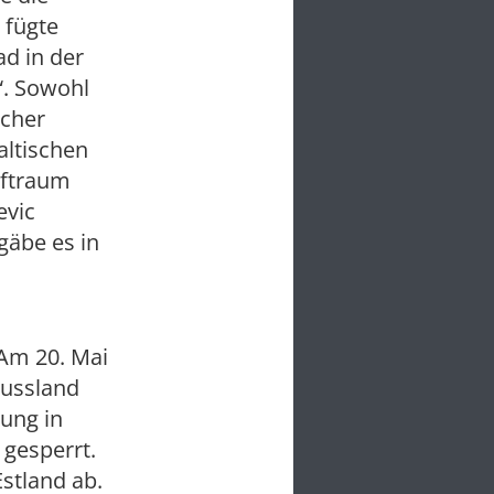
 fügte
ad in der
“. Sowohl
scher
altischen
uftraum
evic
gäbe es in
 Am 20. Mai
russland
rung in
 gesperrt.
stland ab.