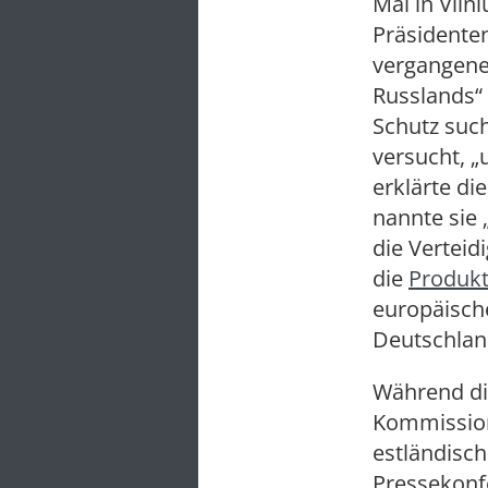
Mai in Vil
Präsidenten
vergangenen
Russlands“ 
Schutz suc
versucht, „
erklärte di
nannte sie 
die Verteid
die
Produkt
europäisch
Deutschlan
Während di
Kommissions
estländisch
Pressekonf