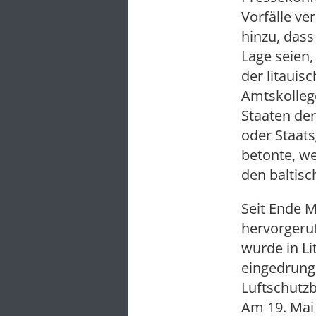
Vorfälle ve
hinzu, dass
Lage seien,
der litauis
Amtskollege
Staaten de
oder Staats
betonte, we
den baltisc
Seit Ende 
hervorger
wurde in Li
eingedrung
Luftschutzb
Am 19. Ma