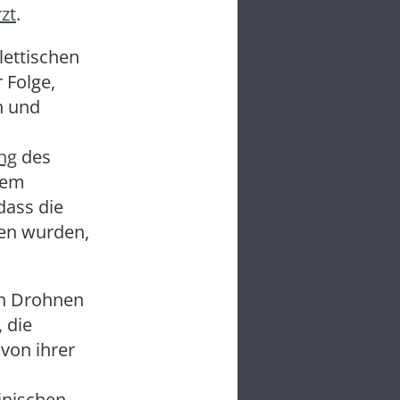
zt
.
lettischen
 Folge,
h und
ung
des
nem
dass die
fen wurden,
en Drohnen
 die
von ihrer
inischen