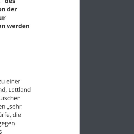
e“ des
on der
ur
nen werden
u einer
nd, Lettland
auischen
en „sehr
rfe, die
 gegen
s