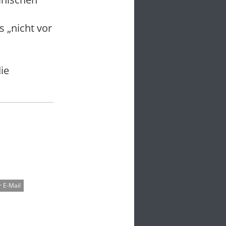
 „nicht vor
ie
 E-Mail