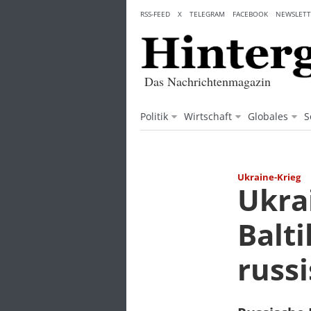
Skip
RSS-FEED
X
TELEGRAM
FACEBOOK
NEWSLETT
to
content
Das Nachrichtenmagazin
Politik
Wirtschaft
Globales
S
Ukraine-Krieg
Ukra
Balt
russ