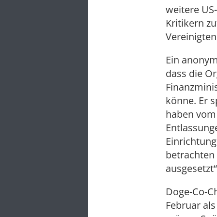
weitere US-
Kritikern z
Vereinigten
Ein anonym
dass die O
Finanzmini
könne. Er s
haben vom 
Entlassun
Einrichtun
betrachten 
ausgesetzt“
Doge-Co-Che
Februar als