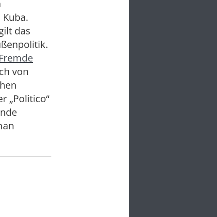
n
 Kuba.
ilt das
ßenpolitik.
„Fremde
uch von
chen
 „Politico“
ende
man