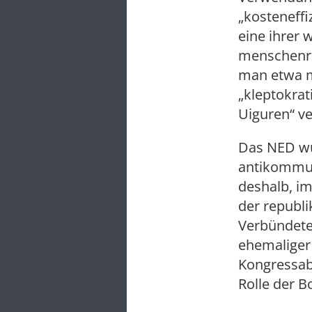
„kosteneffi
eine ihrer 
menschenre
man etwa mi
„kleptokra
Uiguren“ ve
Das NED wu
antikommuni
deshalb, i
der republ
Verbündete
ehemaliger 
Kongressabg
Rolle der B