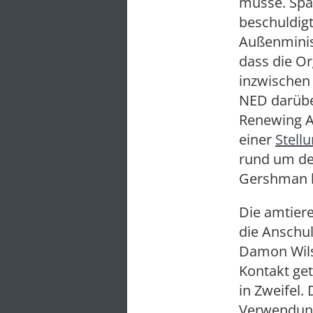
müsse. Spä
beschuldig
Außenmini
dass die O
inzwischen
NED darüber
Renewing Am
einer
Stell
rund um de
Gershman h
Die amtier
die Anschu
Damon Wils
Kontakt ge
in Zweifel.
Verwendung