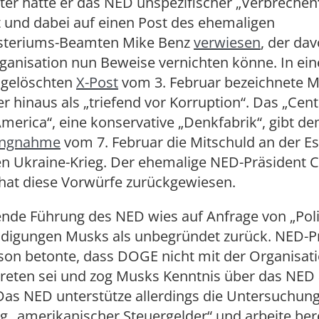
ter hatte er das NED unspezifischer „Verbrechen
t und dabei auf einen Post des ehemaligen
steriums-Beamten Mike Benz
verwiesen
, der da
rganisation nun Beweise vernichten könne. In ei
 gelöschten
X-Post
vom 3. Februar bezeichnete 
 hinaus als „triefend vor Korruption“. Das „Cent
erica“, eine konservative „Denkfabrik“, gibt d
ungnahme
vom 7. Februar die Mitschuld an der Es
n Ukraine-Krieg. Der ehemalige NED-Präsident C
at diese Vorwürfe zurückgewiesen.
ende Führung des NED wies auf Anfrage von „Poli
ldigungen Musks als unbegründet zurück. NED-P
on betonte, dass DOGE nicht mit der Organisati
treten sei und zog Musks Kenntnis über das NED
 Das NED unterstütze allerdings die Untersuchung
 „amerikanischer Steuergelder“ und arbeite ber