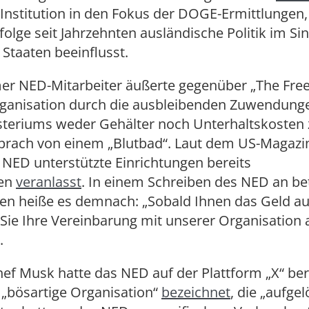
Institution in den Fokus der DOGE-Ermittlungen,
ufolge seit Jahrzehnten ausländische Politik im Si
 Staaten beeinflusst.
er NED-Mitarbeiter äußerte gegenüber „The Free
rganisation durch die ausbleibenden Zuwendung
steriums weder Gehälter noch Unterhaltskosten 
prach von einem „Blutbad“. Laut dem US-Magazin
NED unterstützte Einrichtungen bereits
gen
veranlasst
. In einem Schreiben des NED an be
gen heiße es demnach: „Sobald Ihnen das Geld au
Sie Ihre Vereinbarung mit unserer Organisation 
.
f Musk hatte das NED auf der Plattform „X“ ber
 „bösartige Organisation“
bezeichnet
, die „aufge