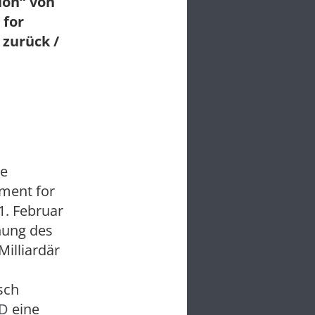
ion“ von
 for
 zurück /
ie
wment for
1. Februar
nung des
illiardär
sch
D
eine