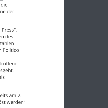
 die
nne der
 Press“,
en des
zahlen
 Politico
troffene
sgeht,
als
eits am 2.
löst werden“