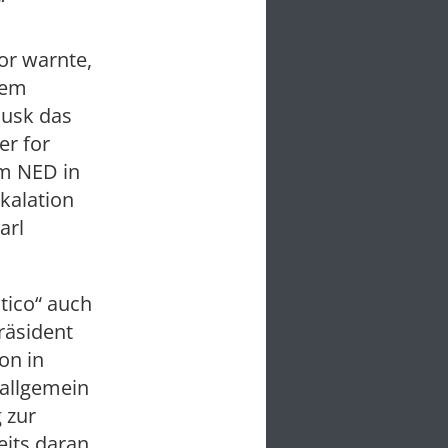
“
vor warnte,
nem
Musk das
er for
em NED in
kalation
arl
tico“ auch
räsident
on in
 allgemein
 zur
eits daran