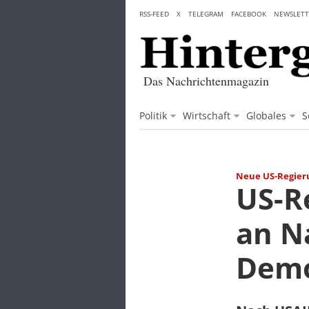
Skip
RSS-FEED
X
TELEGRAM
FACEBOOK
NEWSLETT
to
content
Das Nachrichtenmagazin
Politik
Wirtschaft
Globales
S
Neue US-Regier
US-R
an N
Demo