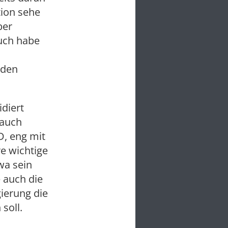
tion sehe
ber
uch habe
 den
diert
 auch
, eng mit
e wichtige
wa sein
 auch die
gierung die
soll.