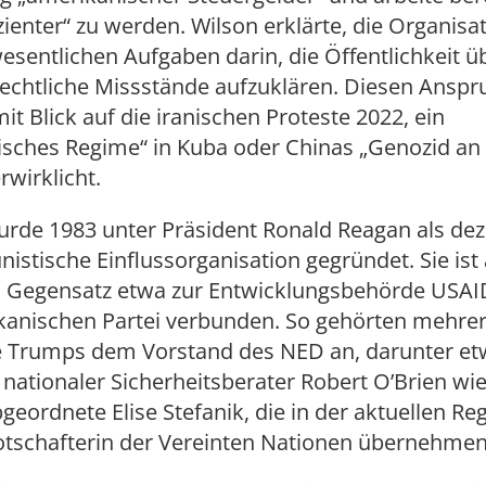
zienter“ zu werden. Wilson erklärte, die Organisa
wesentlichen Aufgaben darin, die Öffentlichkeit ü
chtliche Missstände aufzuklären. Diesen Anspr
t Blick auf die iranischen Proteste 2022, ein
tisches Regime“ in Kuba oder Chinas „Genozid an
rwirklicht.
rde 1983 unter Präsident Ronald Reagan als dezi
stische Einflussorganisation gegründet. Sie ist
m Gegensatz etwa zur Entwicklungsbehörde USAID
ikanischen Partei verbunden. So gehörten mehrer
 Trumps dem Vorstand des NED an, darunter et
nationaler Sicherheitsberater Robert O’Brien wie
eordnete Elise Stefanik, die in der aktuellen Re
otschafterin der Vereinten Nationen übernehmen 