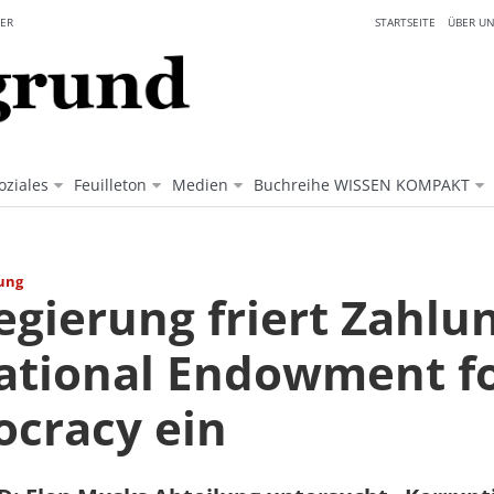
ER
STARTSEITE
ÜBER UN
oziales
Feuilleton
Medien
Buchreihe WISSEN KOMPAKT
ung
egierung friert Zahlu
ational Endowment f
cracy ein