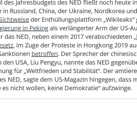
l des Jahresbudgets des NED fließt noch heute i
in Russland, China, der Ukraine, Nordkorea und
Sichtweise
der Enthüllungsplattform „Wikileaks“ g
gierung in Peking
als verlängerter Arm der US-Au
ar das NED, neben einem 2017 verabschiedeten
esetz
, im Zuge der Proteste in Hongkong 2019 a
Sanktionen
betroffen
. Der Sprecher der chinesis
n den USA, Liu Pengyu, nannte das NED gegenüber
ung für „Weltfrieden und Stabilität“. Der amtier
des NED, sagte dem US-Magazin hingegen, dass 
e es nicht wollen, keine Demokratie“ aufzwinge.