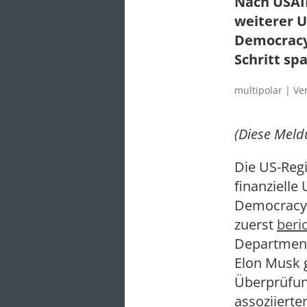
Nach USAID
weiterer U
Democracy 
Schritt sp
multipolar | Ve
(Diese Mel
Die US-Reg
finanzielle
Democracy“ 
zuerst
beri
Department
Elon Musk 
Überprüfun
assoziiert