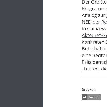
Der Großtei
Programme 
Analog zur
NED
der Re
In China w
Akteure“-G
konkreten 
Botschaft i
eine Bedroh
Präsident 
„Leuten, di
Drucken
Drucken