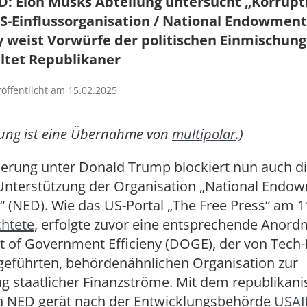
: Elon Musks Abteilung untersucht „Korrupt
S-Einflussorganisation / National Endowment
weist Vorwürfe der politischen Einmischung
altet Republikaner
röffentlicht am 15.02.2025
dung ist eine Übernahme von
multipolar
.)
ierung unter Donald Trump blockiert nun auch d
 Unterstützung der Organisation „National Endo
(NED). Wie das US-Portal „The Free Press“ am 1
chtete
, erfolgte zuvor eine entsprechende Anord
 of Government Efficieny (DOGE), der von Tech-M
geführten, behördenähnlichen Organisation zur
g staatlicher Finanzströme. Mit dem republikani
en NED gerät nach der Entwicklungsbehörde
USAI