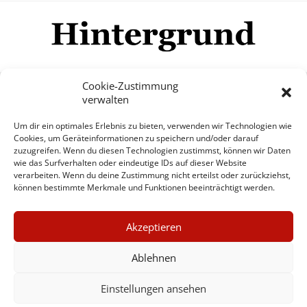
Cookie-Zustimmung
verwalten
Impressum
Datenschutzerklärung
Disclaimer
Um dir ein optimales Erlebnis zu bieten, verwenden wir Technologien wie
Mehr
Cookies, um Geräteinformationen zu speichern und/oder darauf
zuzugreifen. Wenn du diesen Technologien zustimmst, können wir Daten
wie das Surfverhalten oder eindeutige IDs auf dieser Website
© Copyright Hintergrund.de, 2015 - 2026
verarbeiten. Wenn du deine Zustimmung nicht erteilst oder zurückziehst,
können bestimmte Merkmale und Funktionen beeinträchtigt werden.
Zum Newsletter jetzt kostenlos
×
anmelden
Akzeptieren
GUTER JOURNALISMUS
erscheint ca. alle 4 Wochen
KOSTET GELD
Ablehnen
E-Mail
Einstellungen ansehen
UNTERSTÜTZEN SIE