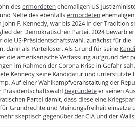
ohn des
ermordeten
ehemaligen US-Justizminist
 und Neffe des ebenfalls
ermordeten
ehemaligen
 John F. Kennedy, war bis 2024 in der Tradition s
glied der Demokratischen Partei. 2024 bewarb er 
r die US-Präsidentschaftswahl, zunächst für die
 dann als Parteiloser. Als Grund für seine
Kandi
 er die amerikanische Verfassung aufgrund der p
ngen im Rahmen der Corona-Krise in Gefahr sah
ete Kennedy seine Kandidatur und unterstützte 
mp. Auf einer Wahlkampfveranstaltung der Repu
er Präsidentschaftswahl
begründete
er seinen Aus
tischen Partei damit, dass diese eine Kriegsparte
für Grundrechte und Meinungsfreiheit einsetze 
mehr skeptisch gegenüber der CIA und der Wallst