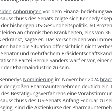
eiden
Anhörungen
vor dem Finanz- beziehungsw
sausschuss des Senats zeigte sich Kennedy skep
h der bisherigen US-Gesundheitspolitik. 60 Prozen
leiden an chronischen Krankheiten, eins von 36 
s erkrankt, sagte er. Das Verschreiben von imme
n habe die Situation offensichtlich nicht verbe
n Senator und mehrfachem Präsidentschaftskandi
tische Partei Bernie Sanders warf er vor, einer 
 der Pharmaindustrie zu sein.
i Kennedys
Nominierung
im November 2024
brac
se der großen Pharmaunternehmen deutlich ein
des Bestätigungsverfahrens eine Vorabstimmu
sausschuss des US-Senats Anfang Februar zu se
sging, sind die Aktienkurse der Pharmauntern