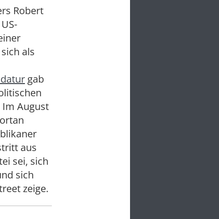
ers Robert
 US-
einer
sich als
datur
gab
olitischen
. Im August
fortan
blikaner
tritt aus
i sei, sich
und sich
reet zeige.