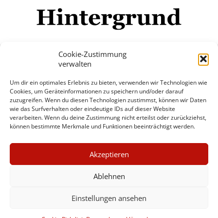
Cookie-Zustimmung
verwalten
Impressum
Datenschutzerklärung
Disclaimer
Um dir ein optimales Erlebnis zu bieten, verwenden wir Technologien wie
Mehr
Cookies, um Geräteinformationen zu speichern und/oder darauf
zuzugreifen. Wenn du diesen Technologien zustimmst, können wir Daten
wie das Surfverhalten oder eindeutige IDs auf dieser Website
© Copyright Hintergrund.de, 2015 - 2026
verarbeiten. Wenn du deine Zustimmung nicht erteilst oder zurückziehst,
können bestimmte Merkmale und Funktionen beeinträchtigt werden.
Zum Newsletter jetzt kostenlos
×
anmelden
Akzeptieren
GUTER JOURNALISMUS
erscheint ca. alle 4 Wochen
KOSTET GELD
Ablehnen
E-Mail
Einstellungen ansehen
UNTERSTÜTZEN SIE
HINTERGRUND
Anmelden