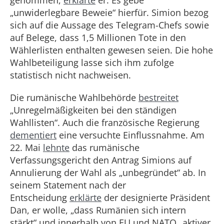
genommen,
erklärte
er. Es gebe
„unwiderlegbare Beweie“ hierfür. Simion bezog
sich auf die Aussage des Telegram-Chefs sowie
auf Belege, dass 1,5 Millionen Tote in den
Wählerlisten enthalten gewesen seien. Die hohe
Wahlbeteiligung lasse sich ihm zufolge
statistisch nicht nachweisen.
Die rumänische Wahlbehörde
bestreitet
„Unregelmäßigkeiten bei den ständigen
Wahllisten“. Auch die französische Regierung
dementiert
eine versuchte Einflussnahme. Am
22. Mai
lehnte
das rumänische
Verfassungsgericht den Antrag Simions auf
Annulierung der Wahl als „unbegründet“ ab. In
seinem Statement nach der
Entscheidung
erklärte
der designierte Präsident
Dan, er wolle, „dass Rumänien sich intern
stärkt“ und innerhalb von EU und NATO „aktiver