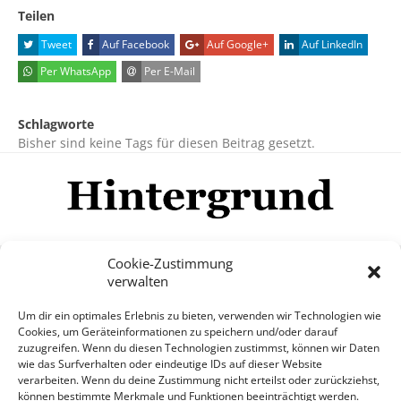
Teilen
Tweet
Auf Facebook
Auf Google+
Auf LinkedIn
Per WhatsApp
Per E-Mail
Schlagworte
Bisher sind keine Tags für diesen Beitrag gesetzt.
Cookie-Zustimmung
verwalten
Impressum
Datenschutzerklärung
Disclaimer
Um dir ein optimales Erlebnis zu bieten, verwenden wir Technologien wie
Mehr
Cookies, um Geräteinformationen zu speichern und/oder darauf
zuzugreifen. Wenn du diesen Technologien zustimmst, können wir Daten
wie das Surfverhalten oder eindeutige IDs auf dieser Website
© Copyright Hintergrund.de, 2015 - 2026
verarbeiten. Wenn du deine Zustimmung nicht erteilst oder zurückziehst,
können bestimmte Merkmale und Funktionen beeinträchtigt werden.