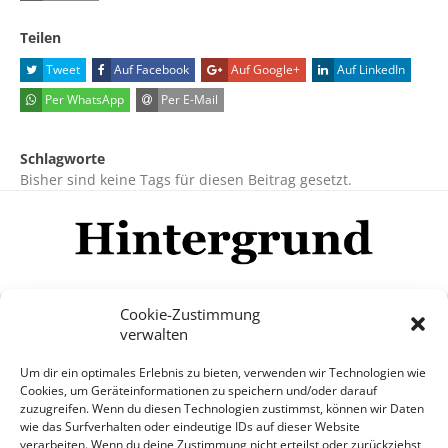
Teilen
Tweet
Auf Facebook
Auf Google+
Auf LinkedIn
Per WhatsApp
Per E-Mail
Schlagworte
Bisher sind keine Tags für diesen Beitrag gesetzt.
Cookie-Zustimmung
verwalten
Impressum
Datenschutzerklärung
Disclaimer
Um dir ein optimales Erlebnis zu bieten, verwenden wir Technologien wie
Mehr
Cookies, um Geräteinformationen zu speichern und/oder darauf
zuzugreifen. Wenn du diesen Technologien zustimmst, können wir Daten
wie das Surfverhalten oder eindeutige IDs auf dieser Website
© Copyright Hintergrund.de, 2015 - 2026
verarbeiten. Wenn du deine Zustimmung nicht erteilst oder zurückziehst,