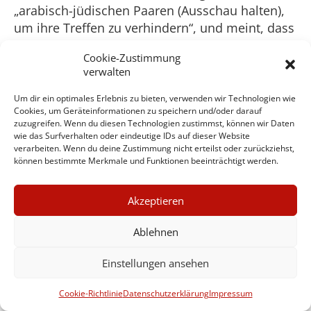
„arabisch-jüdischen Paaren (Ausschau halten),
um ihre Treffen zu verhindern“, und meint, dass
dies richtig ist, aber nicht das Infragestellen der
Cookie-Zustimmung
Siedlungen, der Gewalt der Vigilanten in Ost-
verwalten
Jerusalem, deren Missachtung der Gesetze oder
das große Unglück für unschuldige Personen.
Um dir ein optimales Erlebnis zu bieten, verwenden wir Technologien wie
Cookies, um Geräteinformationen zu speichern und/oder darauf
Stattdessen nannte sie „gemischte Paare eine
zuzugreifen. Wenn du diesen Technologien zustimmst, können wir Daten
wachsende Epidemie“ von Rassenmischung –
wie das Surfverhalten oder eindeutige IDs auf dieser Website
ein typischer Rassismus der NPR und einseitige
verarbeiten. Wenn du deine Zustimmung nicht erteilst oder zurückziehst,
können bestimmte Merkmale und Funktionen beeinträchtigt werden.
Unterstützung von Israel.
Das Wall Street Journal (WSJ)
Akzeptieren
Das WSJ ist das Flaggschiff der Dow Jones &
Ablehnen
Company (jetzt eine News Corporation, seit
Rupert Murdoch sich im August 2007 dort
Einstellungen ansehen
einkaufte) Publikationen. Sie hat ihre Ideologie
Cookie-Richtlinie
Datenschutzerklärung
Impressum
gleich eingangs verkündet: man unterstützt