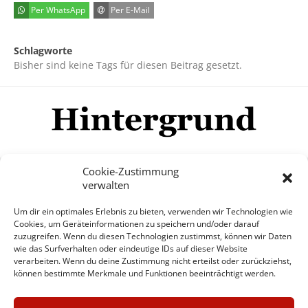
Per WhatsApp
Per E-Mail
Schlagworte
Bisher sind keine Tags für diesen Beitrag gesetzt.
Cookie-Zustimmung
verwalten
Impressum
Datenschutzerklärung
Disclaimer
Um dir ein optimales Erlebnis zu bieten, verwenden wir Technologien wie
Mehr
Cookies, um Geräteinformationen zu speichern und/oder darauf
zuzugreifen. Wenn du diesen Technologien zustimmst, können wir Daten
wie das Surfverhalten oder eindeutige IDs auf dieser Website
© Copyright Hintergrund.de, 2015 - 2026
verarbeiten. Wenn du deine Zustimmung nicht erteilst oder zurückziehst,
können bestimmte Merkmale und Funktionen beeinträchtigt werden.
Zum Newsletter jetzt kostenlos