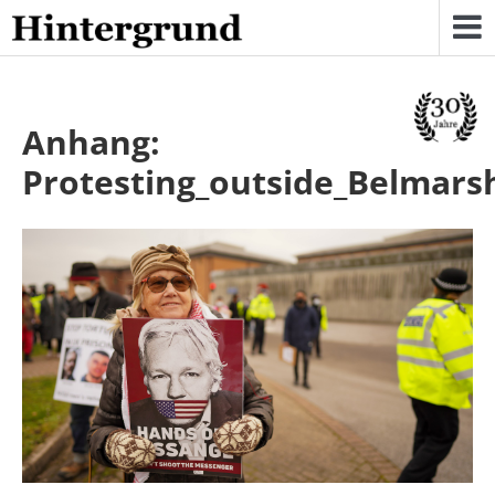
Skip
to
content
Anhang:
Protesting_outside_Belmars