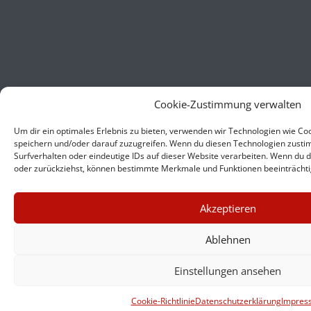
Cookie-Zustimmung verwalten
Um dir ein optimales Erlebnis zu bieten, verwenden wir Technologien wie C
speichern und/oder darauf zuzugreifen. Wenn du diesen Technologien zusti
Surfverhalten oder eindeutige IDs auf dieser Website verarbeiten. Wenn du d
oder zurückziehst, können bestimmte Merkmale und Funktionen beeinträchti
×
Akzeptieren
GUTER JOURNALISMUS
KOSTET GELD
Ablehnen
Einstellungen ansehen
UNTERSTÜTZEN SIE
HINTERGRUND
Cookie-Richtlinie
Datenschutzerklärung
Impres