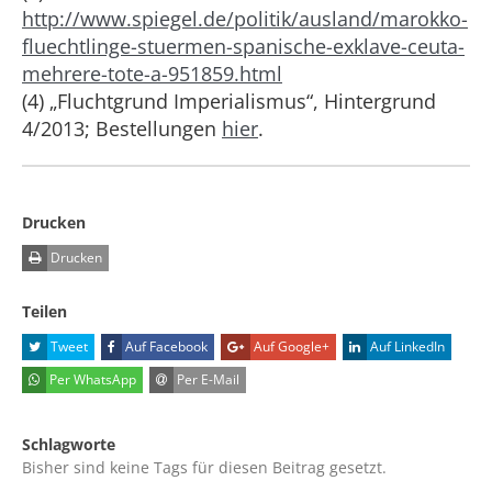
http://www.spiegel.de/politik/ausland/marokko-
fluechtlinge-stuermen-spanische-exklave-ceuta-
mehrere-tote-a-951859.html
(4) „Fluchtgrund Imperialismus“, Hintergrund
4/2013; Bestellungen
hier
.
Drucken
Drucken
Teilen
Tweet
Auf Facebook
Auf Google+
Auf LinkedIn
Per WhatsApp
Per E-Mail
Schlagworte
Bisher sind keine Tags für diesen Beitrag gesetzt.