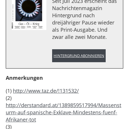
Seit Juli 2023 erscheint das
Nachrichtenmagazin
Hintergrund nach
dreijähriger Pause wieder
als Print-Ausgabe. Und
zwar alle zwei Monate.
HINTERGRUND ABONNIEREN
Anmerkungen
(1)
http://www.taz.de/!131532/
(2)
http://derstandard.at/1389859517994/Massenst
urm-auf-spanische-Exklave-Mindestens-fuenf-
Afrikaner-tot
(3)