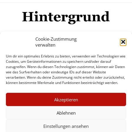
Cookie-Zustimmung
verwalten
Impressum
Datenschutzerklärung
Disclaimer
Um dir ein optimales Erlebnis zu bieten, verwenden wir Technologien wie
Mehr
Cookies, um Geräteinformationen zu speichern und/oder darauf
zuzugreifen. Wenn du diesen Technologien zustimmst, können wir Daten
wie das Surfverhalten oder eindeutige IDs auf dieser Website
© Copyright Hintergrund.de, 2015 - 2026
verarbeiten. Wenn du deine Zustimmung nicht erteilst oder zurückziehst,
können bestimmte Merkmale und Funktionen beeinträchtigt werden.
Zum Newsletter jetzt kostenlos
×
anmelden
Akzeptieren
GUTER JOURNALISMUS
erscheint ca. alle 4 Wochen
KOSTET GELD
Ablehnen
E-Mail
Einstellungen ansehen
UNTERSTÜTZEN SIE