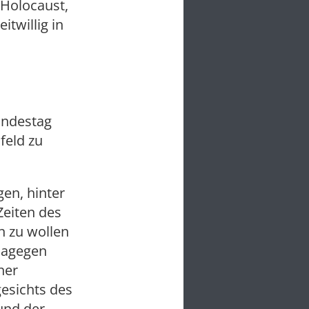
 Holocaust,
twillig in
Bundestag
feld zu
en, hinter
Zeiten des
n zu wollen
dagegen
her
esichts des
und der