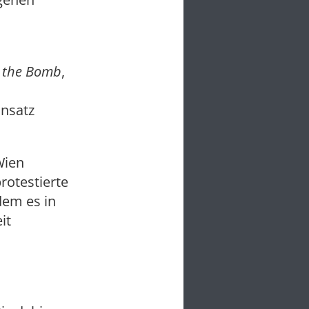
 the Bomb
,
insatz
Wien
otestierte
dem es in
it