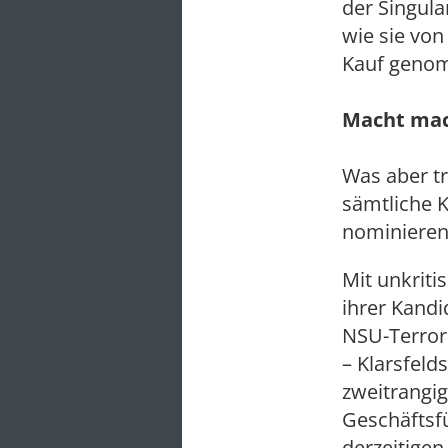
der Singula
wie sie von
Kauf geno
Macht mac
Was aber tr
sämtliche K
nominieren
Mit unkriti
ihrer Kandi
NSU-Terrors
– Klarsfel
zweitrangig
Geschäftsfü
derzeitige