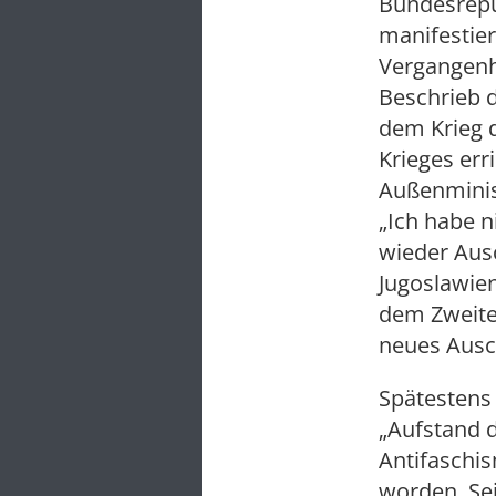
Bundesrepub
manifestier
Vergangenhe
Beschrieb 
dem Krieg d
Krieges err
Außenminis
„Ich habe n
wieder Ausc
Jugoslawien
dem Zweiten
neues Ausc
Spätestens
„Aufstand d
Antifaschi
worden. Sei