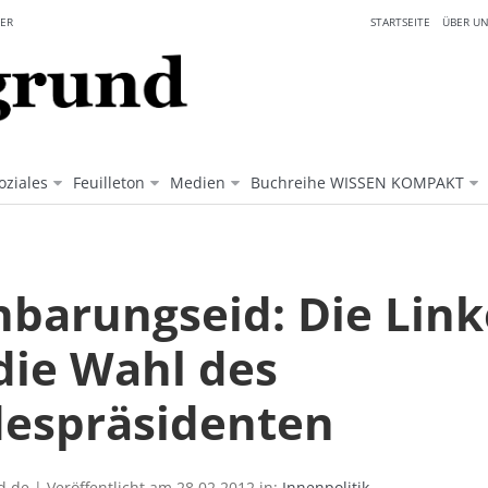
ER
STARTSEITE
ÜBER UN
oziales
Feuilleton
Medien
Buchreihe WISSEN KOMPAKT
nbarungseid: Die Link
die Wahl des
espräsidenten
.de | Veröffentlicht am 28.02.2012 in:
Innenpolitik