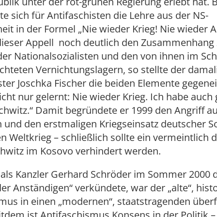
lik unter der rot-grünen Regierung erlebt hat. B
te sich für Antifaschisten die Lehre aus der NS-
it in der Formel „Nie wieder Krieg! Nie wieder A
dieser Appell noch deutlich den Zusammenhang
er Nationalsozialisten und den von ihnen im Sc
ichteten Vernichtungslagern, so stellte der dama
ter Joschka Fischer die beiden Elemente gegene
icht nur gelernt: Nie wieder Krieg. Ich habe auch 
hwitz.“ Damit begründete er 1999 den Angriff au
 und den erstmaligen Kriegseinsatz deutscher So
 Weltkrieg – schließlich sollte ein vermeintlich
hwitz im Kosovo verhindert werden.
 als Kanzler Gerhard Schröder im Sommer 2000 
er Anständigen“ verkündete, war der „alte“, hist
smus in einen „modernen“, staatstragenden über
tdem ist Antifaschismus Konsens in der Politik 