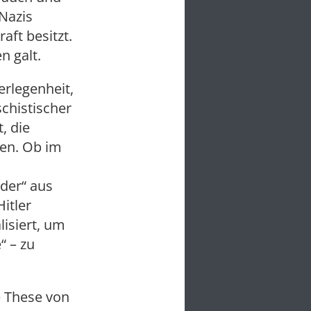
 Nazis
aft besitzt.
n galt.
erlegenheit,
chistischer
, die
gen. Ob im
der“ aus
itler
lisiert, um
“ – zu
e These von