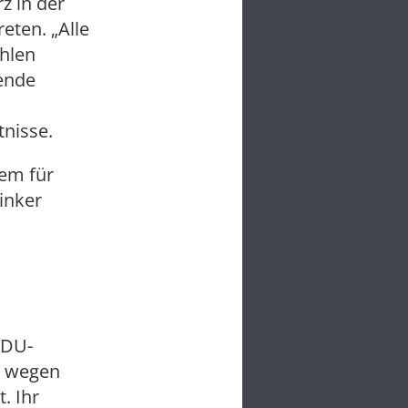
z in der
eten. „Alle
hlen
bende
nisse.
lem für
inker
CDU-
r wegen
. Ihr