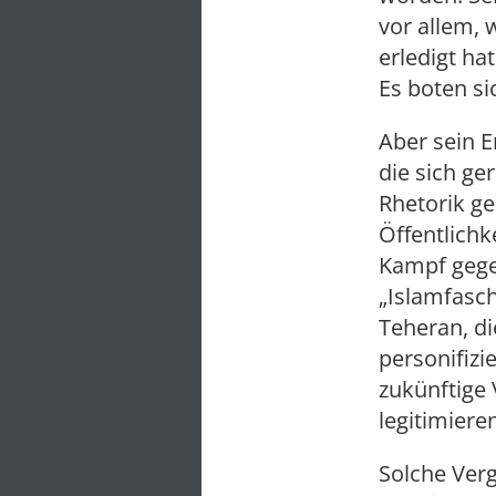
vor allem, 
erledigt ha
Es boten si
Aber sein E
die sich ge
Rhetorik ge
Öffentlichk
Kampf gege
„Islamfasc
Teheran, di
personifizi
zukünftige
legitimiere
Solche Verg