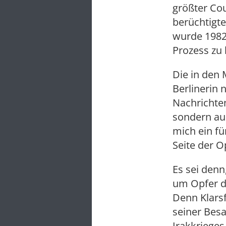
größter Cou
berüchtigte
wurde 1982
Prozess zu 
Die in den 
Berlinerin 
Nachrichte
sondern auc
mich ein f
Seite der O
Es sei denn
um Opfer de
Denn Klarsf
seiner Besa
Irakkrieges