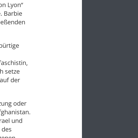
von Lyon“
. Barbie
ließenden
bürtige
faschistin,
h setze
auf der
tzung oder
fghanistan.
srael und
n des
ngenen