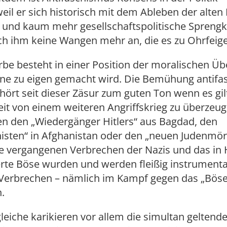
weil er sich historisch mit dem Ableben der alten
t und kaum mehr gesellschaftspolitische Sprengkr
ch ihm keine Wangen mehr an, die es zu Ohrfeige
rbe besteht in einer Position der moralischen Üb
rne zu eigen gemacht wird. Die Bemühung antifas
hört seit dieser Zäsur zum guten Ton wenn es gilt
eit von einem weiteren Angriffskrieg zu überzeu
n den „Wiedergänger Hitlers“ aus Bagdad, den
histen“ in Afghanistan oder den „neuen Judenmör
e vergangenen Verbrechen der Nazis und das in H
erte Böse wurden und werden fleißig instrumenta
 Verbrechen – nämlich im Kampf gegen das „Böse
n.
leiche karikieren vor allem die simultan geltend