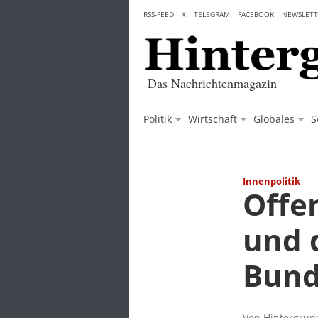
Skip
RSS-FEED
X
TELEGRAM
FACEBOOK
NEWSLETT
to
content
Das Nachrichtenmagazin
Politik
Wirtschaft
Globales
S
Innenpolitik
Offe
und 
Bund
Von Hintergrund