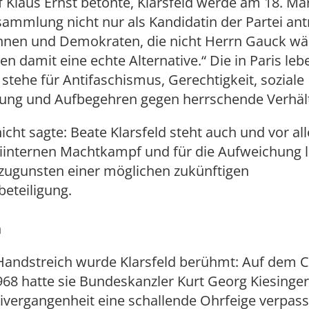
 Klaus Ernst betonte, Klarsfeld werde am 18. Mär
mmlung nicht nur als Kandidatin der Partei antr
nen und Demokraten, die nicht Herrn Gauck wä
en damit eine echte Alternative.“ Die in Paris le
n stehe für Antifaschismus, Gerechtigkeit, soziale
ung und Aufbegehren gegen herrschende Verhält
icht sagte: Beate Klarsfeld steht auch und vor al
eiinternen Machtkampf und für die Aufweichung l
 zugunsten einer möglichen zukünftigen
eteiligung.
n
Handstreich wurde Klarsfeld berühmt: Auf dem 
968 hatte sie Bundeskanzler Kurt Georg Kiesinge
vergangenheit eine schallende Ohrfeige verpasst