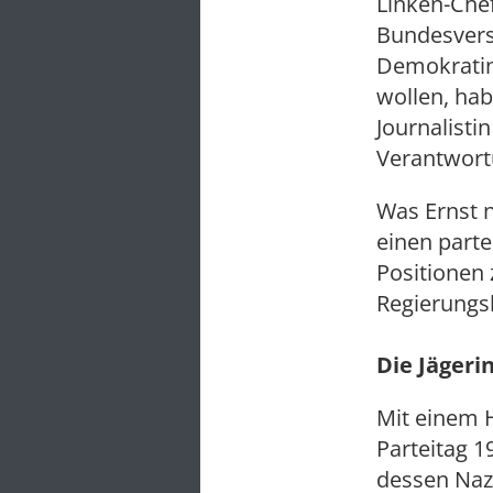
Linken-Chef
Bundesversa
Demokratin
wollen, hab
Journalisti
Verantwort
Was Ernst n
einen part
Positionen
Regierungsb
Die Jägeri
Mit einem 
Parteitag 1
dessen Nazi