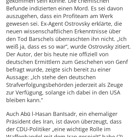
gekommen sein könne. Die chemischen
Befunde indizierten einen Mord. Es sei davon
auszugehen, dass ein Profiteam am Werk
gewesen sei. Ex-Agent Ostrovsky erklärte, die
neuen wissenschaftlichen Erkenntnisse über
den Tod Barschels überraschten ihn nicht. „Ich
weiß ja, dass es so war“, wurde Ostrovsky zitiert.
Der Autor, der bis heute nie offiziell von
deutschen Ermittlern zum Geschehen von Genf
befragt wurde, zeigte sich bereit zu einer
Aussage: „Ich stehe den deutschen
Strafverfolgungsbehörden jederzeit als Zeuge
zur Verfügung, solange ich dabei in den USA
bleiben kann.“
Auch Abū l-Hasan Banīsadr, ein ehemaliger
Präsident des Iran, ist davon überzeugt, dass
der CDU-Politiker „eine wichtige Rolle im
Waffenhandel mit dem Iran gespielt“ habe.(2)