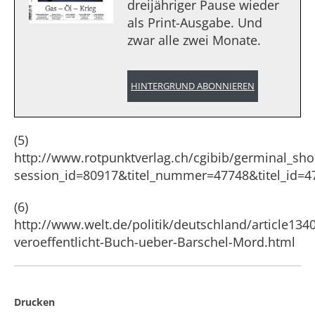
dreijähriger Pause wieder
als Print-Ausgabe. Und
zwar alle zwei Monate.
HINTERGRUND ABONNIEREN
(5)
http://www.rotpunktverlag.ch/cgibib/germinal_sh
session_id=80917&titel_nummer=47748&titel_id=4
(6)
http://www.welt.de/politik/deutschland/article1340
veroeffentlicht-Buch-ueber-Barschel-Mord.html
Drucken