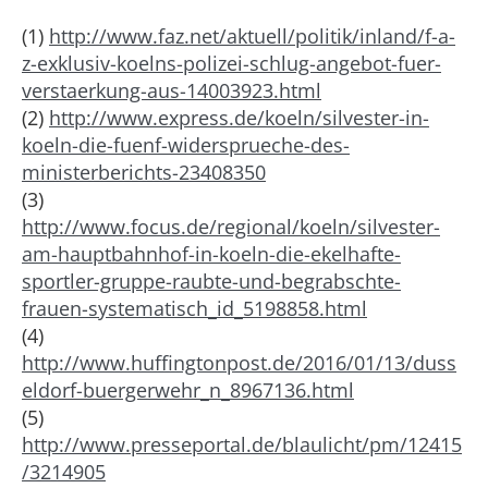
(1)
http://www.faz.net/aktuell/politik/inland/f-a-
z-exklusiv-koelns-polizei-schlug-angebot-fuer-
verstaerkung-aus-14003923.html
(2)
http://www.express.de/koeln/silvester-in-
koeln-die-fuenf-widersprueche-des-
ministerberichts-23408350
(3)
http://www.focus.de/regional/koeln/silvester-
am-hauptbahnhof-in-koeln-die-ekelhafte-
sportler-gruppe-raubte-und-begrabschte-
frauen-systematisch_id_5198858.html
(4)
http://www.huffingtonpost.de/2016/01/13/duss
eldorf-buergerwehr_n_8967136.html
(5)
http://www.presseportal.de/blaulicht/pm/12415
/3214905