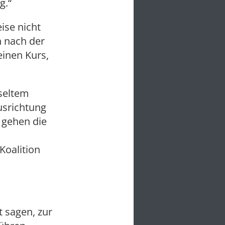
g.“
ise nicht
h nach der
einen Kurs,
hseltem
usrichtung
 gehen die
Koalition
 sagen, zur