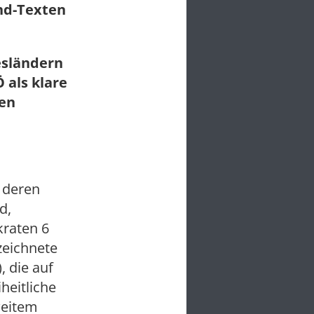
und-Texten
esländern
 als klare
nen
 deren
d,
kraten 6
zeichnete
, die auf
heitliche
weitem