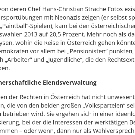
 von deren Chef Hans-Christian Strache Fotos exis
rsportübungen mit Neonazis zeigen (er selbst sp
Paintball“-Spielen), kam bei den österreichische
swahlen 2013 auf 20,5 Prozent. Mehr noch als da
ysen, wohin die Reise in Österreich gehen könn
emokraten vor allem bei „Pensionisten“ punkten,
h „Arbeiter“ und „Jugendliche“, die den Rechtsex
ben.
tnerschaftliche Elendsverwaltung
en der Rechten in Österreich hat nicht unwesentl
tun, die von den beiden großen „Volksparteien“ sei
 betrieben wird. Sie ergehen sich in einer ideen
sierung, bei der die Interessen der werktätigen 
ommen – oder wenn, dann nur als Wahlverspreche