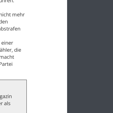
ühren.
 nicht mehr
 den
abstrafen
 einer
ähler, die
emacht
Partei
agazin
r als