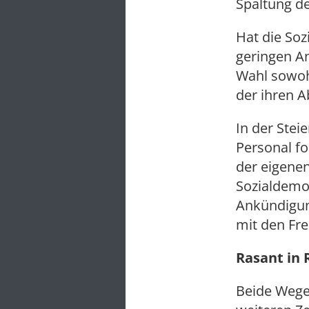
Spaltung de
Hat die Soz
geringen An
Wahl sowohl
der ihren A
In der Stei
Personal fo
der eigenen
Sozialdemok
Ankündigun
mit den Frei
Rasant in 
Beide Wege