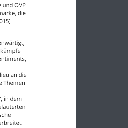
PÖ und ÖVP
marke, die
015)
nwärtigt,
hlkämpfe
entiments,
lieu an die
ale Themen
“, in dem
eläuterten
ische
rbreitet.