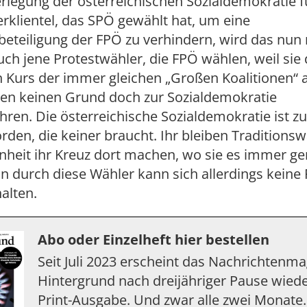
rlegung der österreichischen Sozialdemokratie f
rklientel, das SPÖ gewählt hat, um eine
eteiligung der FPÖ zu verhindern, wird das nun
uch jene Protestwähler, die FPÖ wählen, weil sie
n Kurs der immer gleichen „Großen Koalitionen“ 
ben keinen Grund doch zur Sozialdemokratie
ren. Die österreichische Sozialdemokratie ist zu
rden, die keiner braucht. Ihr bleiben Traditionsw
heit ihr Kreuz dort machen, wo sie es immer g
in durch diese Wähler kann sich allerdings keine 
halten.
Abo oder Einzelheft hier bestellen
Seit Juli 2023 erscheint das Nachrichtenm
Hintergrund nach dreijähriger Pause wiede
Print-Ausgabe. Und zwar alle zwei Monate.