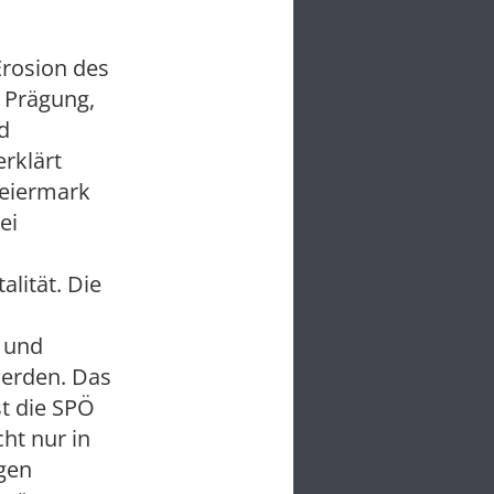
Erosion des
r Prägung,
d
rklärt
teiermark
ei
lität. Die
n und
werden. Das
st die SPÖ
cht nur in
agen