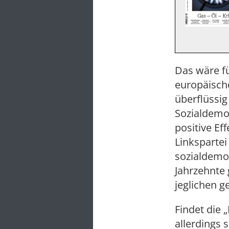
Das wäre fü
europäische
überflüssi
Sozialdemo
positive Ef
Linksparte
sozialdemo
Jahrzehnte 
jeglichen g
Findet die 
allerdings 