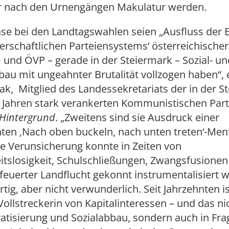
r nach den Urnengängen Makulatur werden.
se bei den Landtagswahlen seien „Ausfluss der 
nerschaftlichen Parteiensystems‘ österreichische
und ÖVP – gerade in der Steiermark – Sozial- un
au mit ungeahnter Brutalität vollzogen haben“, e
k, Mitglied des Landessekretariats der in der S
n Jahren stark verankerten Kommunistischen Part
Hintergrund
. „Zweitens sind sie Ausdruck einer
hten ‚Nach oben buckeln, nach unten treten‘-Menta
e Verunsicherung konnte in Zeiten von
itslosigkeit, Schulschließungen, Zwangsfusione
euerter Landflucht gekonnt instrumentalisiert 
rtig, aber nicht verwunderlich. Seit Jahrzehnten i
 Vollstreckerin von Kapitalinteressen – und das ni
atisierung und Sozialabbau, sondern auch in Fr