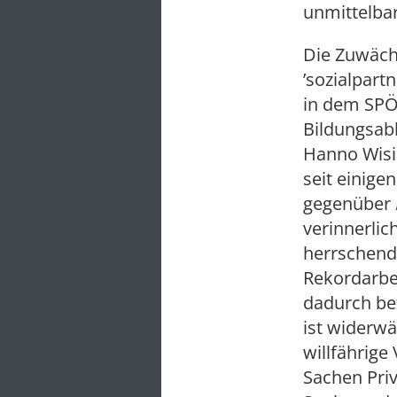
unmittelba
Die Zuwäch
’sozialpart
in dem SPÖ 
Bildungsabb
Hanno Wisia
seit einige
gegenüber
verinnerlic
herrschend
Rekordarbe
dadurch bef
ist widerwä
willfährige
Sachen Priv