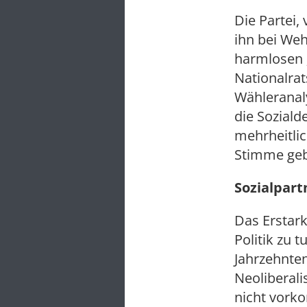
Die Partei,
ihn bei Weh
harmlosen „
Nationalrat
Wähleranal
die Soziald
mehrheitlic
Stimme ge
Sozialpar
Das Erstark
Politik zu 
Jahrzehnten
Neoliberali
nicht vork