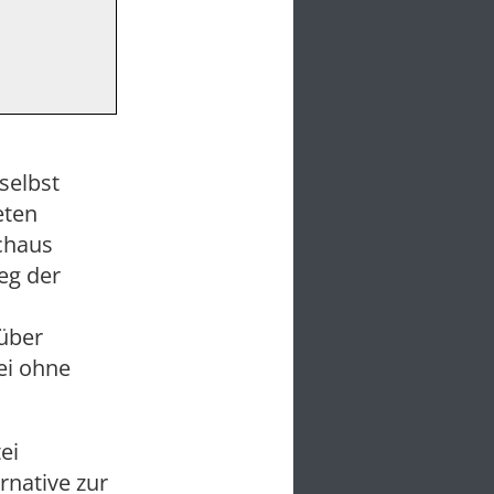
selbst
eten
chaus
eg der
über
ei ohne
ei
rnative zur