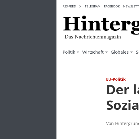
Skip
RSS-FEED
X
TELEGRAM
FACEBOOK
NEWSLETT
to
content
Das Nachrichtenmagazin
Politik
Wirtschaft
Globales
S
EU-Politik
Der 
Sozi
Von Hintergrund