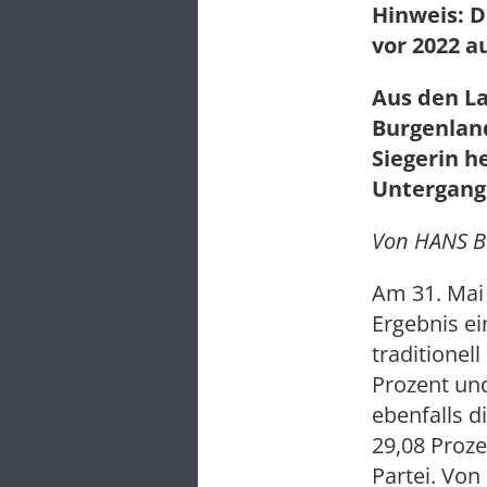
Hinweis: D
vor 2022 a
Aus den L
Burgenland
Siegerin h
Untergang 
Von HANS BE
Am 31. Mai 
Ergebnis ei
traditionel
Prozent und
ebenfalls d
29,08 Proze
Partei. Von