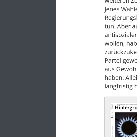
weiteren Ze
Jenes Wähle
Regierungsb
tun. Aber a
antisoziale
wollen, ha
zurückzukeh
Partei gewo
aus Gewohn
haben. Alle
langfristig 