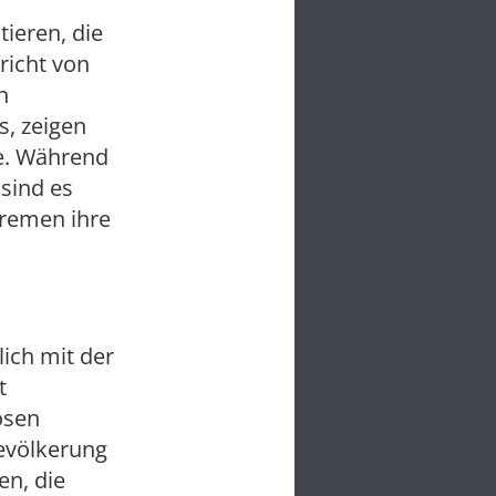
tieren, die
richt von
n
s, zeigen
te. Während
 sind es
tremen ihre
ich mit der
t
losen
Bevölkerung
n, die