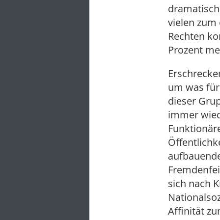
dramatische
vielen zum 
Rechten kon
Prozent me
Erschrecke
um was für 
dieser Gru
immer wied
Funktionäre
Öffentlichk
aufbauende
Fremdenfein
sich nach K
Nationalsoz
Affinität z