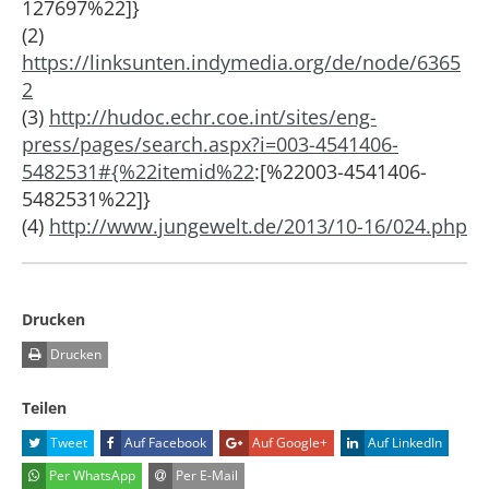
127697%22]}
(2)
https://linksunten.indymedia.org/de/node/6365
2
(3)
http://hudoc.echr.coe.int/sites/eng-
press/pages/search.aspx?i=003-4541406-
5482531#{%22itemid%22
:[%22003-4541406-
5482531%22]}
(4)
http://www.jungewelt.de/2013/10-16/024.php
Drucken
Drucken
Teilen
Tweet
Auf Facebook
Auf Google+
Auf LinkedIn
Per WhatsApp
Per E-Mail