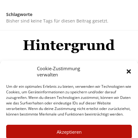
Schlagworte
Bisher sind keine Tags für diesen Beitrag gesetzt.
Cookie-Zustimmung
verwalten
Impressum
Datenschutzerklärung
Disclaimer
Um dir ein optimales Erlebnis zu bieten, verwenden wir Technologien wie
Mehr
Cookies, um Geräteinformationen zu speichern und/oder darauf
zuzugreifen. Wenn du diesen Technologien zustimmst, können wir Daten
wie das Surfverhalten oder eindeutige IDs auf dieser Website
© Copyright Hintergrund.de, 2015 - 2026
verarbeiten. Wenn du deine Zustimmung nicht erteilst oder zurückziehst,
können bestimmte Merkmale und Funktionen beeinträchtigt werden.
Zum Newsletter jetzt kostenlos
×
anmelden
Akzeptieren
GUTER JOURNALISMUS