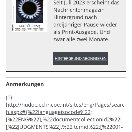
Seit Juli 2023 erscheint das
Nachrichtenmagazin
Hintergrund nach
dreijähriger Pause wieder
als Print-Ausgabe. Und
zwar alle zwei Monate.
HINTERGRUND ABONNIEREN
Anmerkungen
(1)
http://hudoc.echr.coe.int/sites/eng/Pages/searc
h.aspx#{%22languageisocode%22
:
[%22ENG%22],%22documentcollectionid2%22:
[%22JUDGMENTS%22],%22itemid%22:[%22001-