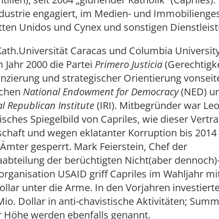
Industrie engagiert, im Medien- und Immobilienges
tten Unidos und Cynex und sonstigen Dienstleis
(Kath.Universität Caracas und Columbia Universit
 Jahr 2000 die Partei
Primero Justicia
(Gerechtigke
anzierung und strategischer Orientierung vonseit
schen
National Endowment for Democracy
(NED) u
l Republican Institute
(IRI). Mitbegründer war Le
tisches Spiegelbild von Capriles, wie dieser Ver
chaft und wegen eklatanter Korruption bis 2014 f
 Ämter gesperrt. Mark Feierstein, Chef der
abteilung der berüchtigten Nicht(aber dennoch)
rganisation USAID griff Capriles im Wahljahr mi
ollar unter die Arme. In den Vorjahren investiert
 Mio. Dollar in anti-chavistische Aktivitäten; Sum
 Höhe werden ebenfalls genannt.