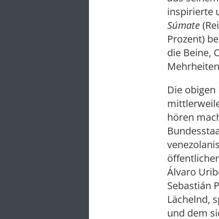
inspirierte
Súmate
(Rei
Prozent) be
die Beine, 
Mehrheiten
Die obigen 
mittlerweil
hören mach
Bundesstaat
venezolanis
öffentliche
Álvaro Urib
Sebastián P
Lächelnd, 
und dem sic