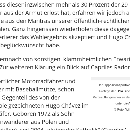
ss dieser inzwischen mehr als 30 Prozent der 29 
 aus der Armut erlöst hat, erfahren wir jedoch 
e aus den Mantras unserer öffentlich-rechtliche
en. Ganz hingerissen wiederholen diese dagege
erlierer das Wahlergebnis akzeptiert und Hugo C
h beglückwünscht habe.
emnach von sonstigen, klammheimlichen Erwar
ur weiteren Klärung ein Blick auf Capriles Radon
rtlicher Motorradfahrer und
Der Oppositionspolitike
er mit Baseballmütze, schon
Protégé der USA. Abe
 Gegenteil des von der
Parteistiftungen greifen de
pie gezeichneten Hugo Chávez im
unter die 
© Foto: Wil
äfer. Geboren 1972 als Sohn
Einwanderer aus Polen und
tillen), seit 2004 „glühender Katholik“ (Capriles).