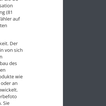
sation
ng (81
ähler auf
rten
eit. Der
in von sich
en
kbau des
sen
rodukte wie
 oder an
bwickelt.
erbefoto
. Sie