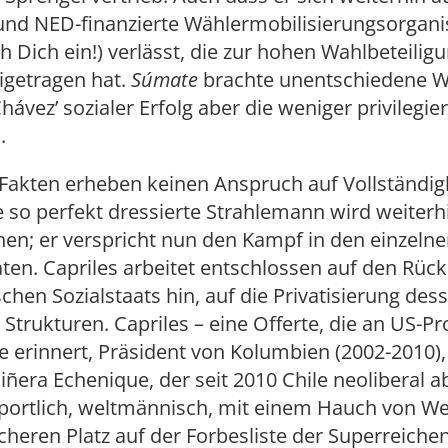
 und NED-finanzierte Wählermobilisierungsorgani
h Dich ein!) verlässt, die zur hohen Wahlbeteiligu
igetragen hat.
Súmate
brachte unentschiedene W
Chávez’ sozialer Erfolg aber die weniger privilegie
.
Fakten erheben keinen Anspruch auf Vollständigk
e so perfekt dressierte Strahlemann wird weiterh
en; er verspricht nun den Kampf in den einzeln
en. Capriles arbeitet entschlossen auf den Rüc
chen Sozialstaats hin, auf die Privatisierung des
r Strukturen. Capriles – eine Offerte, die an US-P
e erinnert, Präsident von Kolumbien (2002-2010),
iñera Echenique, der seit 2010 Chile neoliberal a
sportlich, weltmännisch, mit einem Hauch von W
heren Platz auf der Forbesliste der Superreichen