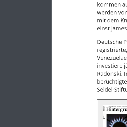
kommen aus
werden von 
mit dem Kno
einst Jame
Deutsche Pa
registriert
Venezuelae
investiere 
Radonski. 
berüchtigte
Seidel-Stif