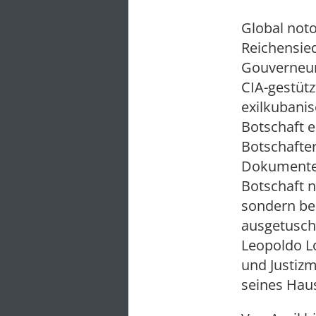
Global not
Reichensied
Gouverneur
CIA-gestüt
exilkubanis
Botschaft e
Botschafte
Dokumente 
Botschaft n
sondern bei
ausgetusch
Leopoldo L
und Justiz
seines Haus