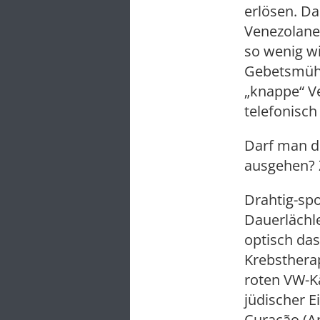
erlösen. Da
Venezolaner
so wenig wi
Gebetsmühl
„knappe“ V
telefonisc
Darf man d
ausgehen? Z
Drahtig-spo
Dauerlächl
optisch das
Krebsthera
roten VW-K
jüdischer 
Curação (An