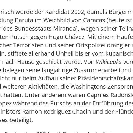
orisch wurde der Kandidat 2002, damals Bürgerm
lung Baruta im Weichbild von Caracas (heute ist
 des Bundesstaats Miranda), wegen seiner Tei
zten Putsch gegen Hugo Chávez. Mit einem Hauf
cher Terroristen und seiner Ortspolizei drang er
in, stiftete allerhand Unheil bis er vom kubanisc
r nach Hause geschickt wurde. Von
WikiLeaks
ver
belegen seine langjährige Zusammenarbeit mit 
icht nur beim Aufbau seiner Präsidentschaftska
 weiteren Aktivitäten, die Washingtons Zensore
t hatten. Unter anderem waren Capriles Radons
opez während des Putschs an der Entführung des
ministers Ramon Rodriguez Chacin und der Plünd
es beteiligt.