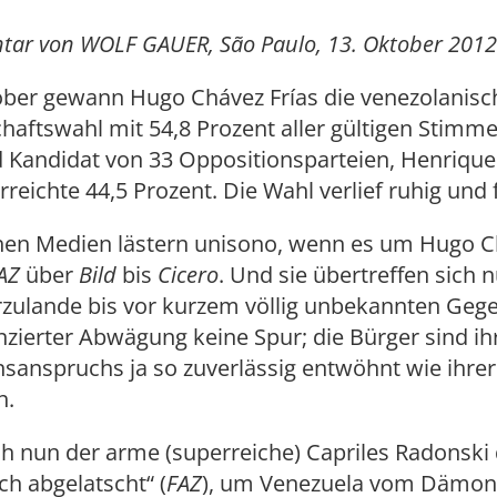
tar von WOLF GAUER, São Paulo, 13. Oktober 2012
ber gewann Hugo Chávez Frías die venezolanisc
haftswahl mit 54,8 Prozent aller gültigen Stimme
 Kandidat von 33 Oppositionsparteien, Henrique
rreichte 44,5 Prozent. Die Wahl verlief ruhig und f
hen Medien lästern unisono, wenn es um Hugo C
AZ
über
Bild
bis
Cicero
. Und sie übertreffen sich 
rzulande bis vor kurzem völlig unbekannten Gege
nzierter Abwägung keine Spur; die Bürger sind ih
sanspruchs ja so zuverlässig entwöhnt wie ihrer
h.
h nun der arme (superreiche) Capriles Radonski
ch abgelatscht“ (
FAZ
), um Venezuela vom Dämon