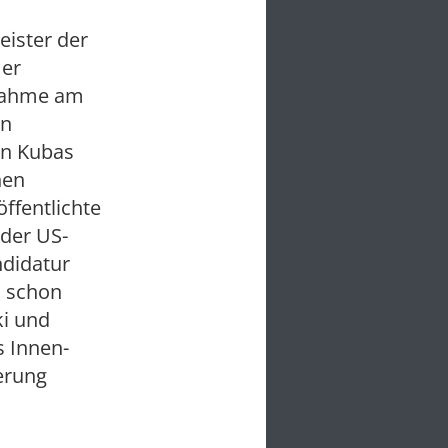
eister der
 er
lnahme am
en
 in Kubas
hen
öffentlichte
der US-
ndidatur
n schon
ki und
 Innen-
erung