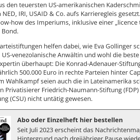
 den teuersten US-amerikanischen Kaderschm
NED, IRI, USAID & Co. aufs Karrieregleis gesetz
w-how des Imperiums, inklusive einer „licence to
s Bond.
rteistiftungen helfen dabei, wie Eva Gollinger s
e, US-venezolanische Anwältin und wohl die beste
xpertin überhaupt: Die Konrad-Adenauer-Stiftun
jährlich 500.000 Euro in rechte Parteien hinter Cap
Im Wahlkampf seien auch die in Lateinamerika s
n Privatisierer Friedrich-Naumann-Stiftung (FDP
tung (CSU) nicht untätig gewesen.
Abo oder Einzelheft hier bestellen
Seit Juli 2023 erscheint das Nachrichtenm
Hintergrund nach dreijähriger Pause wiede