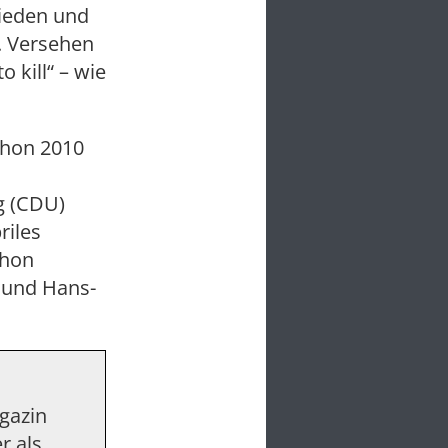
ieden und
t. Versehen
 kill“ – wie
chon 2010
g (CDU)
riles
chon
) und Hans-
agazin
r als