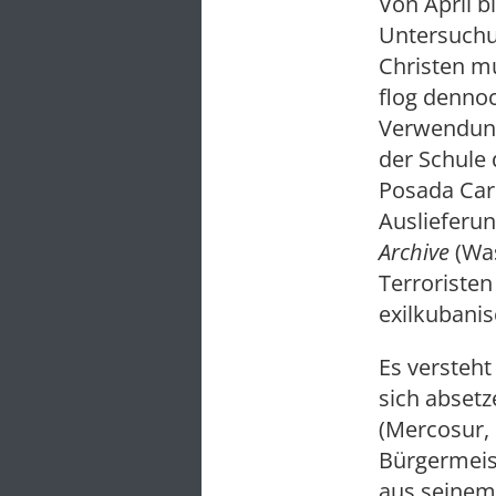
Von April b
Untersuchu
Christen mu
flog denno
Verwendung
der Schule 
Posada Carr
Auslieferu
Archive
(Was
Terroristen
exilkubanis
Es versteht
sich abset
(Mercosur, 
Bürgermeis
aus seinem 