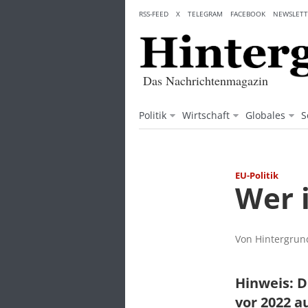
Skip
RSS-FEED
X
TELEGRAM
FACEBOOK
NEWSLETT
to
content
Das Nachrichtenmagazin
Politik
Wirtschaft
Globales
S
EU-Politik
Wer 
Von Hintergrund
Hinweis: D
vor 2022 a