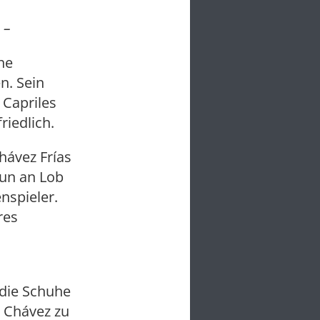
 –
he
n. Sein
 Capriles
riedlich.
hávez Frías
nun an Lob
nspieler.
res
 die Schuhe
 Chávez zu