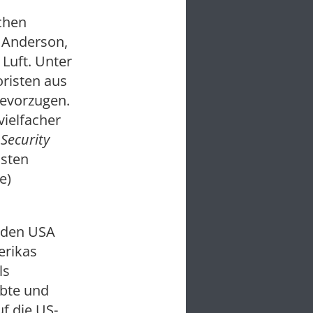
chen
o Anderson,
Luft. Unter
risten aus
bevorzugen.
vielfacher
Security
hsten
e)
n den USA
erikas
ls
bte und
f die US-