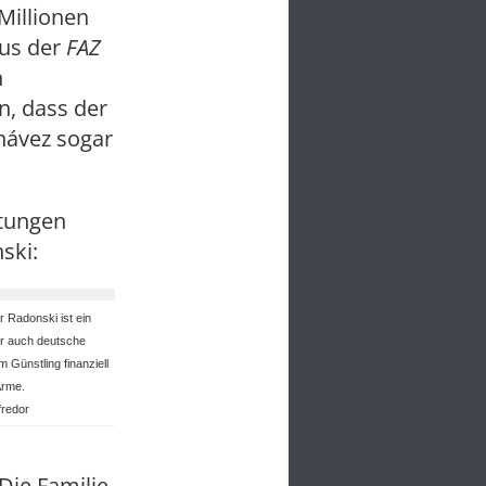
Millionen
aus der
FAZ
n
n, dass der
hávez sogar
tungen
ski:
r Radonski ist ein
r auch deutsche
m Günstling finanziell
Arme.
fredor
 Die Familie