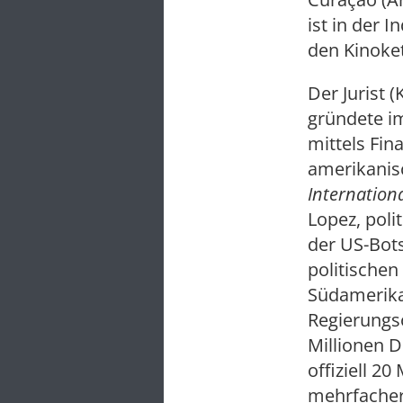
ist in der 
den Kinoke
Der Jurist 
gründete im
mittels Fin
amerikani
Internationa
Lopez, poli
der US-Bots
politischen
Südamerika
Regierungso
Millionen D
offiziell 20
mehrfacher