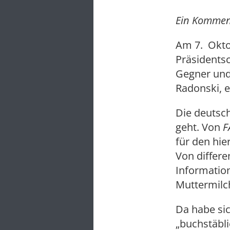
Ein Kommen
Am 7. Okto
Präsidentsc
Gegner und
Radonski, e
Die deutsc
geht. Von
F
für den hie
Von differe
Information
Muttermilc
Da habe sic
„buchstäbli