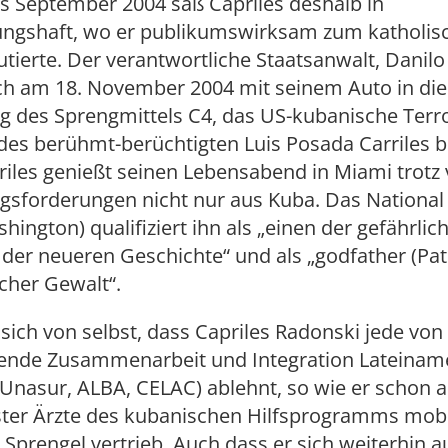
is September 2004 saß Capriles deshalb in
ngshaft, wo er publikumswirksam zum katholis
tierte. Der verantwortliche Staatsanwalt, Danil
ch am 18. November 2004 mit seinem Auto in die 
 des Sprengmittels C4, das US-kubanische Terro
des berühmt-berüchtigten Luis Posada Carriles 
iles genießt seinen Lebensabend in Miami trotz 
ngsforderungen nicht nur aus Kuba. Das National
hington) qualifiziert ihn als „einen der gefährlic
 der neueren Geschichte“ und als „godfather (Pat
cher Gewalt“.
 sich von selbst, dass Capriles Radonski jede vo
zende Zusammenarbeit und Integration Lateinam
Unasur, ALBA, CELAC) ablehnt, so wie er schon a
ter Ärzte des kubanischen Hilfsprogramms mob
Sprengel vertrieb. Auch dass er sich weiterhin au