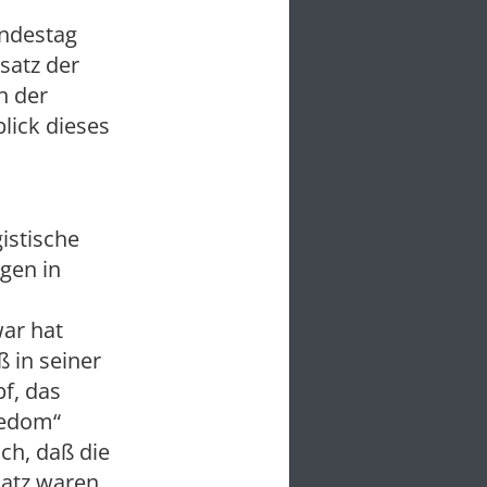
undestag
satz der
h der
lick dieses
istische
gen in
ar hat
 in seiner
f, das
eedom“
och, daß die
satz waren,