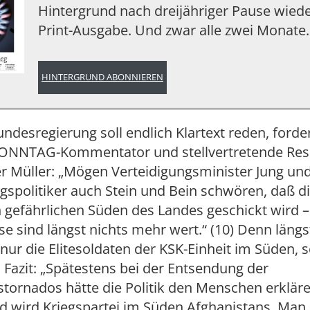
Hintergrund nach dreijähriger Pause wiede
Print-Ausgabe. Und zwar alle zwei Monate.
HINTERGRUND ABONNIEREN
ndesregierung soll endlich Klartext reden, forde
NNTAG-Kommentator und stellvertretende Ress
ter Müller: „Mögen Verteidigungsminister Jung un
gspolitiker auch Stein und Bein schwören, daß 
n gefährlichen Süden des Landes geschickt wird –
e sind längst nichts mehr wert.“ (10) Denn längs
nur die Elitesoldaten der KSK-Einheit im Süden, 
n Fazit: „Spätestens bei der Entsendung der
stornados hätte die Politik den Menschen erklär
d wird Kriegspartei im Süden Afghanistans. Man