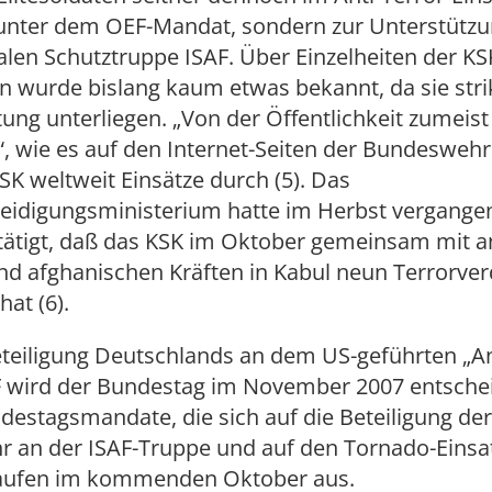
 unter dem OEF-Mandat, sondern zur Unterstützu
alen Schutztruppe ISAF. Über Einzelheiten der KS
 wurde bislang kaum etwas bekannt, da sie stri
ng unterliegen. „Von der Öffentlichkeit zumeist
 wie es auf den Internet-Seiten der Bundeswehr 
SK weltweit Einsätze durch (5). Das
eidigungsministerium hatte im Herbst vergange
stätigt, daß das KSK im Oktober gemeinsam mit 
nd afghanischen Kräften in Kabul neun Terrorver
hat (6).
teiligung Deutschlands an dem US-geführten „An
F wird der Bundestag im November 2007 entsche
estagsmandate, die sich auf die Beteiligung der
 an der ISAF-Truppe und auf den Tornado-Einsa
laufen im kommenden Oktober aus.