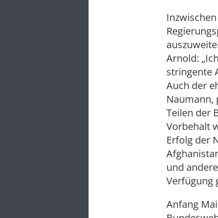
Inzwischen
Regierungsp
auszuweiten
Arnold: „I
stringente 
Auch der e
Naumann, pl
Teilen der
Vorbehalt 
Erfolg der 
Afghanistan
und anderer
Verfügung ge
Anfang Mai 
Bundeswehr