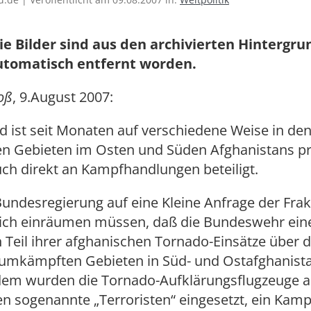
ie Bilder sind aus den archivierten Hintergr
utomatisch entfernt worden.
oß
, 9.August 2007:
d ist seit Monaten auf verschiedene Weise in de
 Gebieten im Osten und Süden Afghanistans p
uch direkt an Kampfhandlungen beteiligt.
Bundesregierung auf eine Kleine Anfrage der Frak
lich einräumen müssen, daß die Bundeswehr ein
 Teil ihrer afghanischen Tornado-Einsätze über 
umkämpften Gebieten in Süd- und Ostafghanista
dem wurden die Tornado-Aufklärungsflugzeuge 
 sogenannte „Terroristen“ eingesetzt, ein Kampf