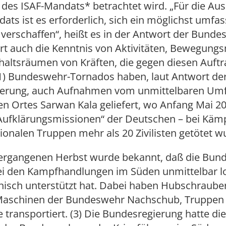
 des ISAF-Mandats* betrachtet wird. „Für die A
ats ist es erforderlich, sich ein möglichst umfa
 verschaffen“, heißt es in der Antwort der Bunde
rt auch die Kenntnis von Aktivitäten, Bewegung
altsräumen von Kräften, die gegen diesen Auftr
(1) Bundeswehr-Tornados haben, laut Antwort de
erung, auch Aufnahmen vom unmittelbaren Umf
n Ortes Sarwan Kala geliefert, wo Anfang Mai 20
Aufklärungsmissionen“ der Deutschen – bei Käm
tionalen Truppen mehr als 20 Zivilisten getötet w
ergangenen Herbst wurde bekannt, daß die Bun
bei den Kampfhandlungen im Süden unmittelbar lo
nisch unterstützt hat. Dabei haben Hubschraube
-Maschinen der Bundeswehr Nachschub, Truppen
transportiert. (3) Die Bundesregierung hatte die