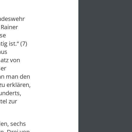
undeswehr
 Rainer
ese
 ist.“ (7)
aus
satz von
ser
enn man den
zu erklären,
underts,
tel zur
den, sechs
n. Drei von