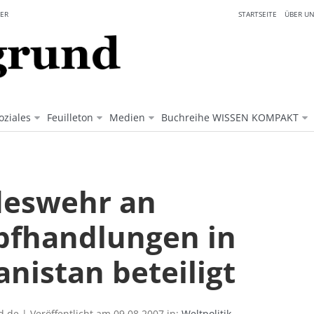
ER
STARTSEITE
ÜBER UN
oziales
Feuilleton
Medien
Buchreihe WISSEN KOMPAKT
eswehr an
fhandlungen in
nistan beteiligt
.de | Veröffentlicht am 09.08.2007 in:
Weltpolitik