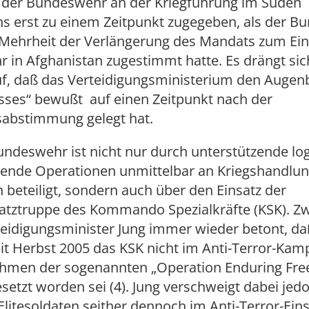
g der Bundeswehr an der Kriegführung im Süden
s erst zu einem Zeitpunkt zugegeben, als der B
 Mehrheit der Verlängerung des Mandats zum Ein
 in Afghanistan zugestimmt hatte. Es drängt sic
f, daß das Verteidigungsministerium den Augenb
sses“ bewußt auf einen Zeitpunkt nach der
abstimmung gelegt hat.
ndeswehr ist nicht nur durch unterstützende log
rende Operationen unmittelbar an Kriegshandlun
 beteiligt, sondern auch über den Einsatz der
atztruppe des Kommando Spezialkräfte (KSK). Zw
eidigungsminister Jung immer wieder betont, daß
it Herbst 2005 das KSK nicht im Anti-Terror-Kamp
ahmen der sogenannten „Operation Enduring Fr
esetzt worden sei (4). Jung verschweigt dabei jed
litesoldaten seither dennoch im Anti-Terror-Ein