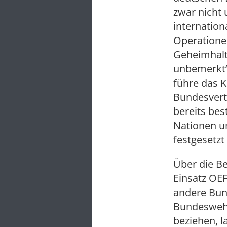
zwar nicht
internation
Operationen
Geheimhaltu
unbemerkt“,
führe das K
Bundesvert
bereits be
Nationen u
festgesetzt 
Über die Be
Einsatz OE
andere Bund
Bundeswehr
beziehen, 