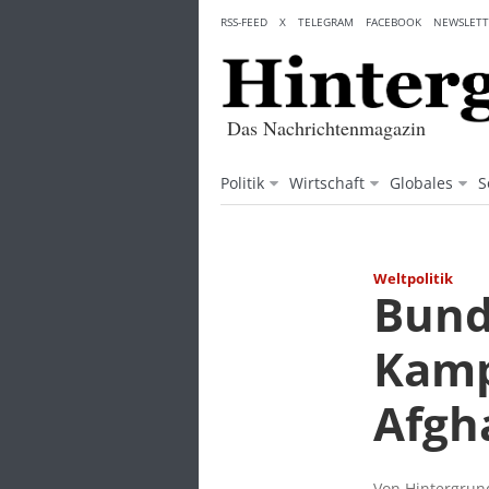
Skip
RSS-FEED
X
TELEGRAM
FACEBOOK
NEWSLETT
to
content
Das Nachrichtenmagazin
Politik
Wirtschaft
Globales
S
Weltpolitik
Bund
Kamp
Afgha
Von Hintergrund