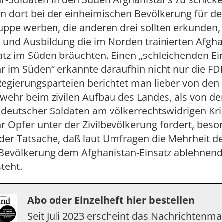
en dort bei der einheimischen Bevölkerung für de
uppe werben, die anderen drei sollten erkunden,
 und Ausbildung die im Norden trainierten Afgh
tz im Süden bräuchten. Einen „schleichenden Ei
im Süden“ erkannte daraufhin nicht nur die FDP
Regierungsparteien berichtet man lieber von de
wehr beim zivilen Aufbau des Landes, als von de
 deutscher Soldaten am völkerrechtswidrigen Kri
 Opfer unter der Zivilbevölkerung fordert, beso
der Tatsache, daß laut Umfragen die Mehrheit d
Bevölkerung dem Afghanistan-Einsatz ablehnen
teht.
Abo oder Einzelheft hier bestellen
Seit Juli 2023 erscheint das Nachrichtenm