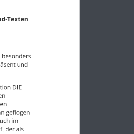
und-Texten
n besonders
räsent und
tion DIE
en
den
n geflogen
auch im
, der als