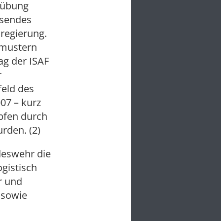
usübung
ssendes
sregierung.
smustern
ag der ISAF
r
eld des
07 – kurz
pfen durch
urden. (2)
deswehr die
gistisch
r und
 sowie