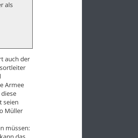
r als
rt auch der
ortleiter
d
die Armee
 diese
t seien
so Müller
en müssen:
 kann das