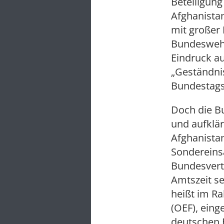
Beteiligun
Afghanistan
mit großer
Bundeswehr
Eindruck au
„Geständni
Bundestags
Doch die Bu
und aufklä
Afghanistan
Sondereins
Bundesvert
Amtszeit se
heißt im R
(OEF), eing
deutschen E