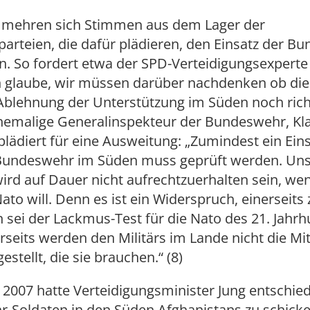
 mehren sich Stimmen aus dem Lager der
arteien, die dafür plädieren, den Einsatz der B
. So fordert etwa der SPD-Verteidigungsexperte
ch glaube, wir müssen darüber nachdenken ob di
Ablehnung der Unterstützung im Süden noch richtig
hemalige Generalinspekteur der Bundeswehr, Kl
ädiert für eine Ausweitung: „Zumindest ein Ein
 Bundeswehr im Süden muss geprüft werden. Un
wird auf Dauer nicht aufrechtzuerhalten sein, w
Nato will. Denn es ist ein Widerspruch, einerseits 
 sei der Lackmus-Test für die Nato des 21. Jahrh
seits werden den Militärs im Lande nicht die Mit
stellt, die sie brauchen.“ (8)
2007 hatte Verteidigungsminister Jung entschie
-Soldaten in den Süden Afghanistans zu schicke