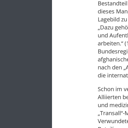
Bestandteil
dieses Mand
Lagebild zu
„Dazu gehö
und Aufenth
arbeiten.“ 
Bundesregi
afghanische
nach den „
die interna
Schon im v
Alliierten 
und medizi
„Transall“
Verwundete 