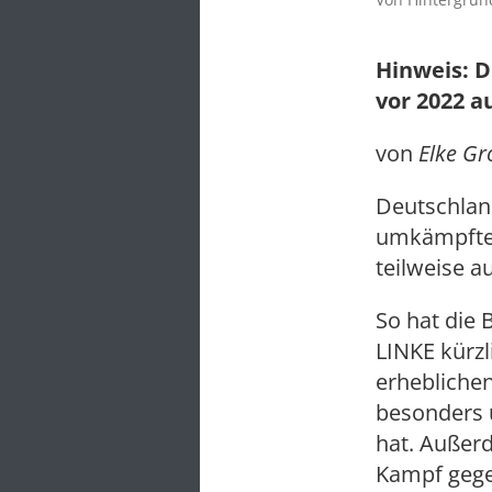
Hinweis: D
vor 2022 a
von
Elke Gr
Deutschlan
umkämpften
teilweise a
So hat die 
LINKE kürz
erheblichen
besonders 
hat. Außer
Kampf gegen