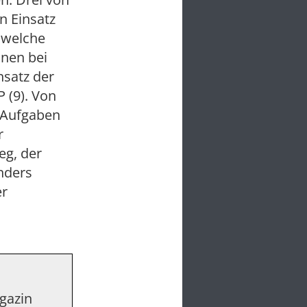
n Einsatz
 welche
anen bei
nsatz der
 (9). Von
n Aufgaben
r
eg, der
nders
er
d
agazin