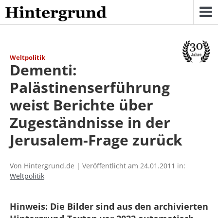
Skip
to
content
Weltpolitik
Dementi:
Palästinenserführung
weist Berichte über
Zugeständnisse in der
Jerusalem-Frage zurück
Von Hintergrund.de | Veröffentlicht am 24.01.2011 in:
Weltpolitik
Hinweis: Die Bilder sind aus den archivierten