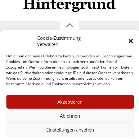
Cookie-Zustimmung
Impressum
Datenschutzerklärung
Disclaimer
verwalten
Mehr
Um dir ein optimales Erlebnis zu bieten, verwenden wir Technologien wie
Cookies, um Geräteinformationen zu speichern und/oder darauf
© Copyright Hintergrund.de, 2015 - 2026
zuzugreifen. Wenn du diesen Technologien zustimmst, können wir Daten
wie das Surfverhalten oder eindeutige IDs auf dieser Website verarbeiten.
Wenn du deine Zustimmung nicht erteilst oder zurückziehst, können
bestimmte Merkmale und Funktionen beeinträchtigt werden.
Zum Newsletter jetzt kostenlos
anmelden
×
erscheint ca. alle 4 Wochen
Akzeptieren
GUTER JOURNALISMUS
E-Mail
KOSTET GELD
Ablehnen
Einstellungen ansehen
Anmelden
UNTERSTÜTZEN SIE