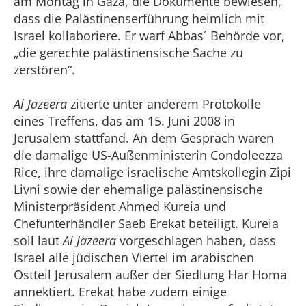
am Montag in Gaza, die Dokumente bewiesen,
dass die Palästinenserführung heimlich mit
Israel kollaboriere. Er warf Abbas´ Behörde vor,
„die gerechte palästinensische Sache zu
zerstören“.
Al Jazeera
zitierte unter anderem Protokolle
eines Treffens, das am 15. Juni 2008 in
Jerusalem stattfand. An dem Gespräch waren
die damalige US-Außenministerin Condoleezza
Rice, ihre damalige israelische Amtskollegin Zipi
Livni sowie der ehemalige palästinensische
Ministerpräsident Ahmed Kureia und
Chefunterhändler Saeb Erekat beteiligt. Kureia
soll laut
Al Jazeera
vorgeschlagen haben, dass
Israel alle jüdischen Viertel im arabischen
Ostteil Jerusalem außer der Siedlung Har Homa
annektiert. Erekat habe zudem einige