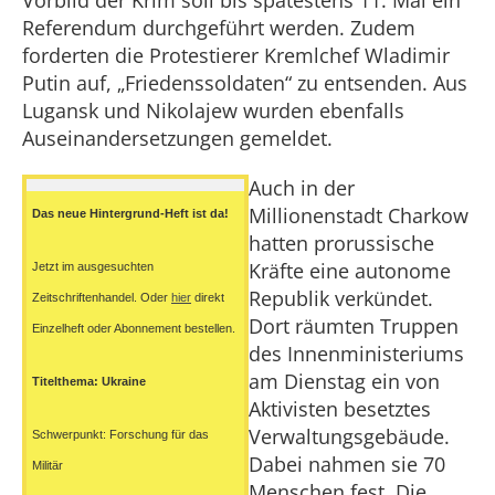
Vorbild der Krim soll bis spätestens 11. Mai ein
Referendum durchgeführt werden. Zudem
forderten die Protestierer Kremlchef Wladimir
Putin auf, „Friedenssoldaten“ zu entsenden. Aus
Lugansk und Nikolajew wurden ebenfalls
Auseinandersetzungen gemeldet.
Auch in der
Millionenstadt Charkow
Das neue Hintergrund-Heft ist da!
hatten prorussische
Kräfte eine autonome
Jetzt im ausgesuchten
Republik verkündet.
Zeitschriftenhandel. Oder
hier
direkt
Dort räumten Truppen
Einzelheft oder Abonnement bestellen.
des Innenministeriums
am Dienstag ein von
Titelthema: Ukraine
Aktivisten besetztes
Verwaltungsgebäude.
Schwerpunkt: Forschung für das
Dabei nahmen sie 70
Militär
Menschen fest. Die