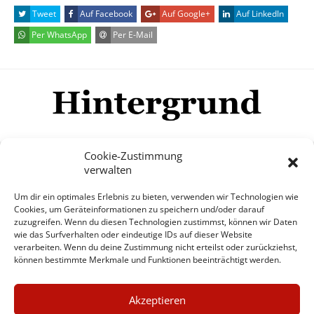
Tweet
Auf Facebook
Auf Google+
Auf LinkedIn
Per WhatsApp
Per E-Mail
Cookie-Zustimmung
verwalten
Impressum
Datenschutzerklärung
Disclaimer
Um dir ein optimales Erlebnis zu bieten, verwenden wir Technologien wie
Mehr
Cookies, um Geräteinformationen zu speichern und/oder darauf
zuzugreifen. Wenn du diesen Technologien zustimmst, können wir Daten
wie das Surfverhalten oder eindeutige IDs auf dieser Website
© Copyright Hintergrund.de, 2015 - 2026
verarbeiten. Wenn du deine Zustimmung nicht erteilst oder zurückziehst,
können bestimmte Merkmale und Funktionen beeinträchtigt werden.
Zum Newsletter jetzt kostenlos
×
anmelden
Akzeptieren
GUTER JOURNALISMUS