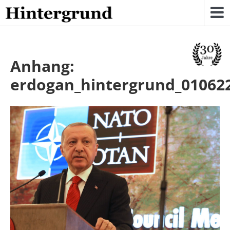
Skip
to
content
Anhang:
erdogan_hintergrund_01062