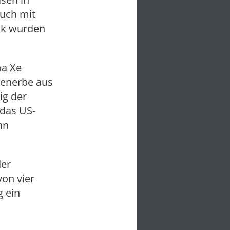
Auch mit
rak wurden
ma Xe
onenerbe aus
ig der
 das US-
hn
der
von vier
g ein