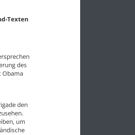
und-Texten
ersprechen
ierung des
ck Obama
rigade den
bzusehen.
eiben, um
tändische