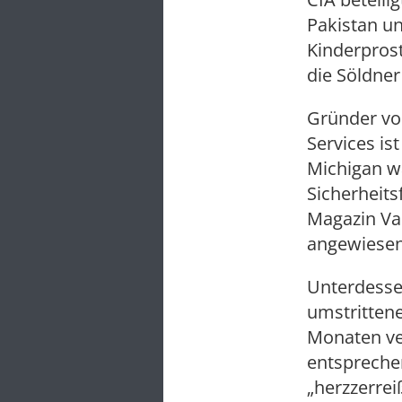
Pakistan u
Kinderpros
die Söldner
Gründer vo
Services is
Michigan w
Sicherheit
Magazin Van
angewiesen
Unterdesse
umstrittene
Monaten ver
entsprechen
„herzzerrei