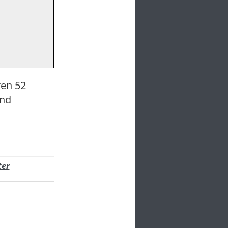
ren 52
ind
ter