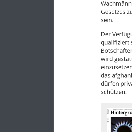
Wachmänner
Gesetzes zu
sein.
Der Verfügu
qualifizier
Botschafte
wird gestat
einzusetzen
das afghani
dürfen pri
schützen.