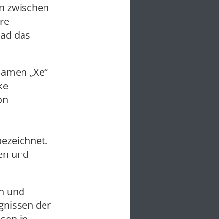
en zwischen
re
dad das
 Namen „Xe“
ke
on
ezeichnet.
gen und
en und
ngnissen der
sen in