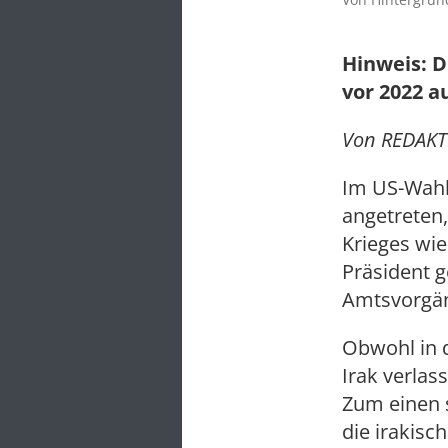
Hinweis: D
vor 2022 a
Von REDAKTI
Im US-Wahl
angetreten,
Krieges wi
Präsident g
Amtsvorgän
Obwohl in 
Irak verlas
Zum einen 
die irakisc