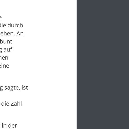
e
die durch
tehen. An
 bunt
g auf
chen
eine
 sagte, ist
 die Zahl
 in der