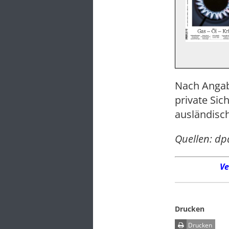
Nach Angab
private Sic
ausländisc
Quellen: dp
Ve
Drucken
Drucken