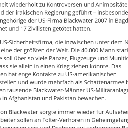
eit wiederholt zu Kontroversen und Animosität
d der irakischen Regierung geführt – insbesonde
gehörige der US-Firma Blackwater 2007 in Bag
net und 17 Zivilisten getötet hatten.
 US-Sicherheitsfirma, die inzwischen unter dem
st eine der größten der Welt. Die 40.000 Mann star
 soll über so viele Panzer, Flugzeuge und Muniti
ass sie allein in einen Krieg ziehen könnte. Das
n hat enge Kontakte zu US-amerikanischen
stellen und wurde mehrfach als Schattenarmee b
llen tausende Blackwater-Männer US-Militäranla
 in Afghanistan und Pakistan bewachen.
 von Blackwater sorgte immer wieder für Aufseh
arbeiter sollen an Folter-Verhören in Geheimgefä
igt gewesen sein und Drohnen auf verborgenen Ba