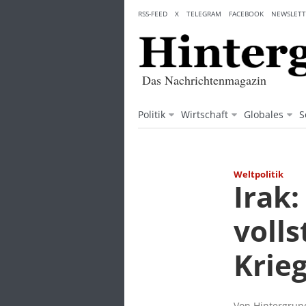
Skip
RSS-FEED
X
TELEGRAM
FACEBOOK
NEWSLETT
to
content
Das Nachrichtenmagazin
Politik
Wirtschaft
Globales
S
Weltpolitik
Irak
volls
Krieg
Von Hintergrund