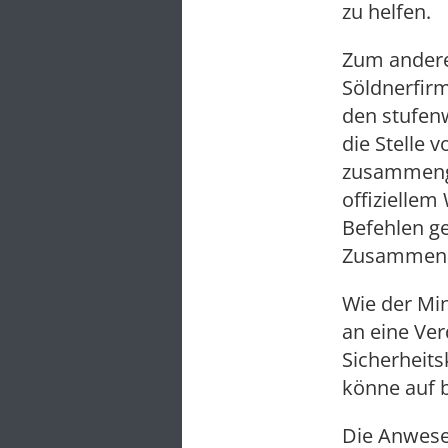
zu helfen.
Zum andere
Söldnerfirm
den stufen
die Stelle v
zusammenge
offiziellem
Befehlen ge
Zusammenar
Wie der Min
an eine Ver
Sicherheits
könne auf b
Die Anwesen