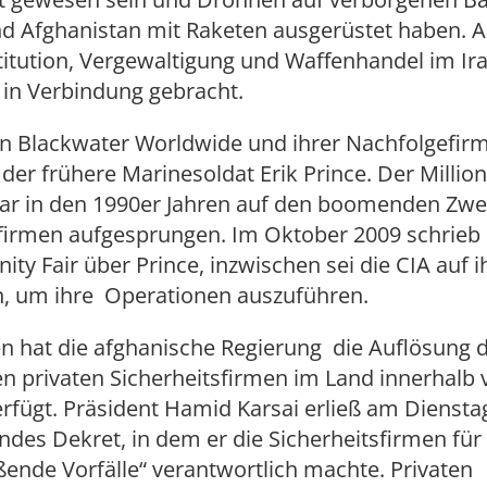
nd Afghanistan mit Raketen ausgerüstet haben. 
titution, Vergewaltigung und Waffenhandel im I
 in Verbindung gebracht.
n Blackwater Worldwide und ihrer Nachfolgefir
t der frühere Marinesoldat Erik Prince. Der Milli
ar in den 1990er Jahren auf den boomenden Zwe
sfirmen aufgesprungen. Im Oktober 2009 schrieb
ity Fair über Prince, inzwischen sei die CIA auf i
, um ihre Operationen auszuführen.
n hat die afghanische Regierung die Auflösung 
n privaten Sicherheitsfirmen im Land innerhalb 
fügt. Präsident Hamid Karsai erließ am Diensta
des Dekret, in dem er die Sicherheitsfirmen für
ßende Vorfälle“ verantwortlich machte. Privaten