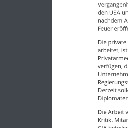
Vergangenh
den USA un
nachdem An
Feuer eröff
Die private
arbeitet, i
Privatarmee
verfügen, d
Unternehme
Regierungs
Derzeit so
Diplomaten
Die Arbeit
Kritik. Mit
CIA beteil