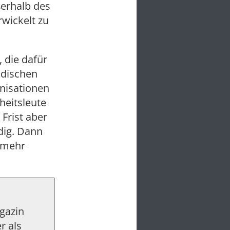
erhalb des
wickelt zu
 die dafür
ndischen
nisationen
heitsleute
Frist aber
dig. Dann
 mehr
agazin
r als