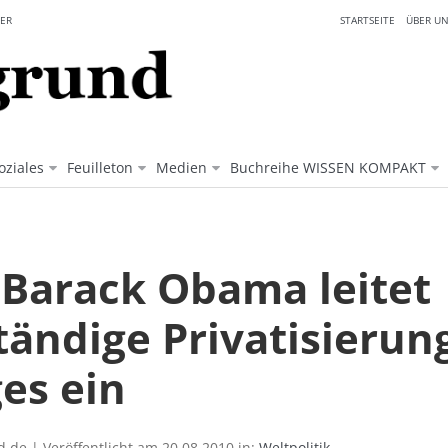
ER
STARTSEITE
ÜBER UN
oziales
Feuilleton
Medien
Buchreihe WISSEN KOMPAKT
: Barack Obama leitet
tändige Privatisierun
es ein
.de | Veröffentlicht am 20.08.2010 in:
Weltpolitik