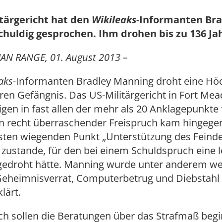
itärgericht hat den
Wikileaks
-Informanten Bra
huldig gesprochen. Ihm drohen bis zu 136 Jah
AN RANGE, 01. August 2013 –
aks
-Informanten Bradley Manning droht eine Höc
ren Gefängnis. Das US-Militärgericht in Fort Mea
igen in fast allen der mehr als 20 Anklagepunkte 
Ein recht überraschender Freispruch kam hingege
ten wiegenden Punkt „Unterstützung des Feindes
 zustande, für den bei einem Schuldspruch eine 
 gedroht hätte. Manning wurde unter anderem w
Geheimnisverrat, Computerbetrug und Diebstahl 
lärt.
h sollen die Beratungen über das Strafmaß begi