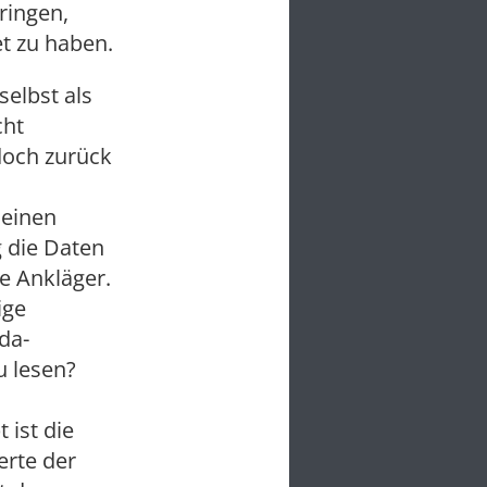
ringen,
t zu haben.
selbst als
cht
doch zurück
 einen
 die Daten
e Ankläger.
ige
da-
u lesen?
 ist die
erte der