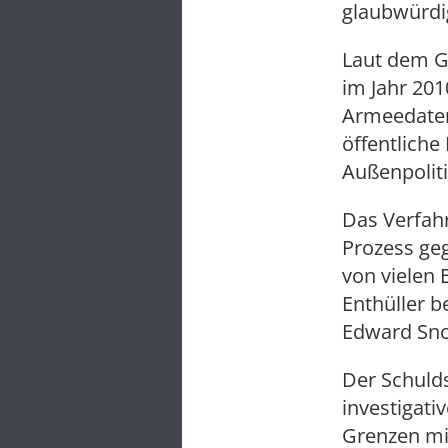
glaubwürdi
Laut dem Ge
im Jahr 20
Armeedate
öffentliche
Außenpolit
Das Verfahr
Prozess ge
von vielen 
Enthüller b
Edward Sn
Der Schuld
investigati
Grenzen mi