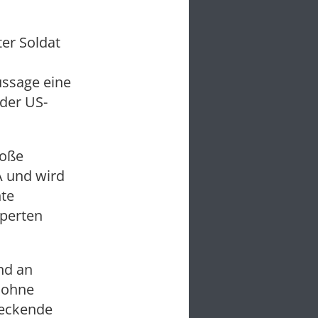
ter Soldat
ussage eine
 der US-
roße
A und wird
nte
xperten
nd an
r ohne
reckende