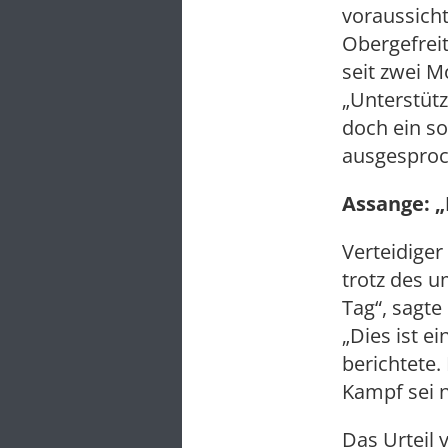
voraussicht
Obergefreit
seit zwei M
„Unterstüt
doch ein s
ausgesproc
Assange: „
Verteidiger
trotz des u
Tag“, sagte
„Dies ist e
berichtete.
Kampf sei 
Das Urteil