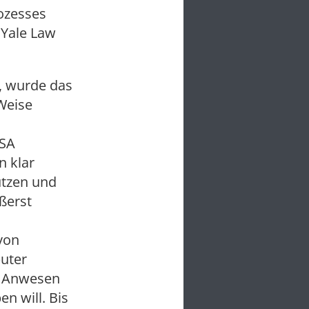
ozesses
r Yale Law
, wurde das
 Weise
USA
n klar
utzen und
ßerst
von
uter
m Anwesen
n will. Bis