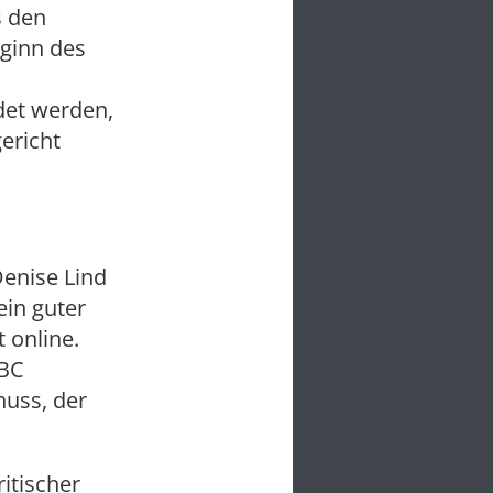
s den
eginn des
det werden,
ericht
Denise Lind
ein guter
 online.
NBC
huss, der
ritischer