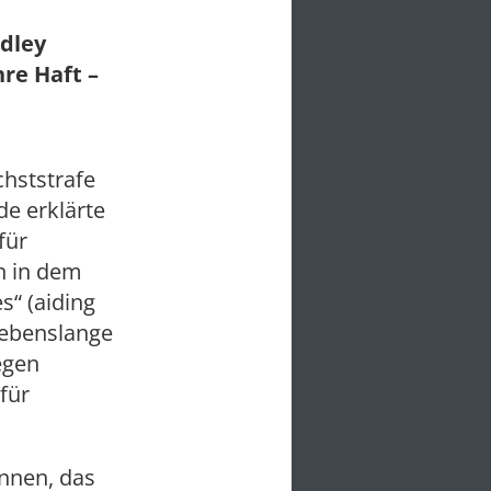
dley
re Haft –
hststrafe
de erklärte
für
n in dem
“ (aiding
lebenslange
egen
für
nnen, das