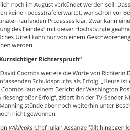
lich noch im August verkündet werden soll. Das
en keine Todesstrafe erwartet, war schon vor B
onaten laufenden Prozesses klar. Zwar kann eine
zung des Feindes“ mit dieser Höchststrafe geahn
olches Urteil kann nur von einem Geschworeneng
hen werden.
Kurzsichtiger Richterspruch“
 David Coombs wertete die Worte von Richterin 
mfassenden Schuldspruchs als Erfolg. „Heute ist 
 Coombs laut einem Bericht der Washington Post
in riesengroßer Erfolg“, zitiert ihn der TV-Sender 
 Manning stünde aber noch weiterhin unter Besc
noch nicht gewonnen.
 von
Wikileaks
-Chef Julian Assange fällt hingegen k