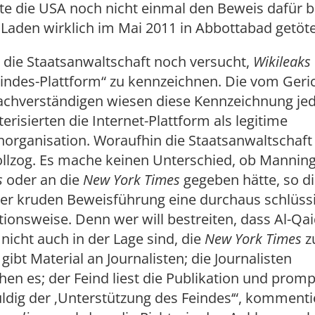
te die USA noch nicht einmal den Beweis dafür b
Laden wirklich im Mai 2011 in Abbottabad getöte
 die Staatsanwaltschaft noch versucht,
Wikileaks
eindes-Plattform“ zu kennzeichnen. Die vom Geri
achverständigen wiesen diese Kennzeichnung je
erisierten die Internet-Plattform als legitime
organisation. Woraufhin die Staatsanwaltschaft
llzog. Es mache keinen Unterschied, ob Manning
s
oder an die
New York Times
gegeben hätte, so di
der kruden Beweisführung eine durchaus schlüss
onsweise. Denn wer will bestreiten, dass Al-Qai
 nicht auch in der Lage sind, die
New York Times
z
gibt Material an Journalisten; die Journalisten
chen es; der Feind liest die Publikation und prompt
ldig der ‚Unterstützung des Feindes‘“, kommenti