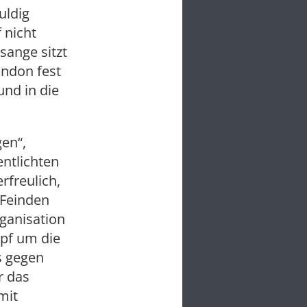
uldig
 nicht
sange sitzt
ondon fest
nd in die
gen“,
entlichten
rfreulich,
 Feinden
ganisation
mpf um die
s gegen
r das
mit