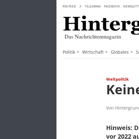
Skip
RSS-FEED
X
TELEGRAM
FACEBOOK
NEWSLETT
to
content
Das Nachrichtenmagazin
Politik
Wirtschaft
Globales
S
Weltpolitik
Kein
Von Hintergrund
Hinweis: D
vor 2022 a