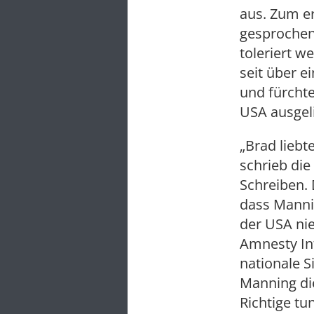
aus. Zum er
gesprochen 
toleriert 
seit über e
und fürcht
USA ausgeli
„Brad liebt
schrieb di
Schreiben. 
dass Manni
der USA ni
Amnesty Int
nationale 
Manning die
Richtige tu