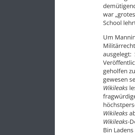
demütigend
war „grotes
School lehrt
Um Manning
Militärrech
ausgelegt: 
Veröffentl
geholfen z
gewesen se
Wikileaks
le
fragwürdig
höchstpers
Wikileaks
ab
Wikileaks
-D
Bin Ladens 