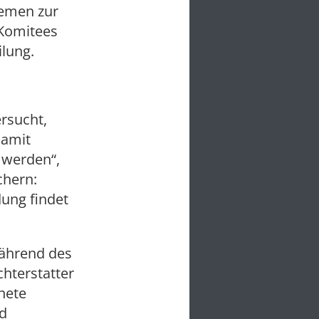
hemen zur
 Komitees
ilung.
rsucht,
Damit
 werden“,
chern:
ung findet
während des
hterstatter
nete
d