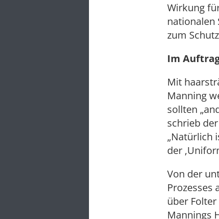
Wirkung für
nationalen 
zum Schutz 
Im Auftrag
Mit haarst
Manning we
sollten „an
schrieb de
„Natürlich
der ‚Uniform
Von der unt
Prozesses 
über Folter
Mannings H