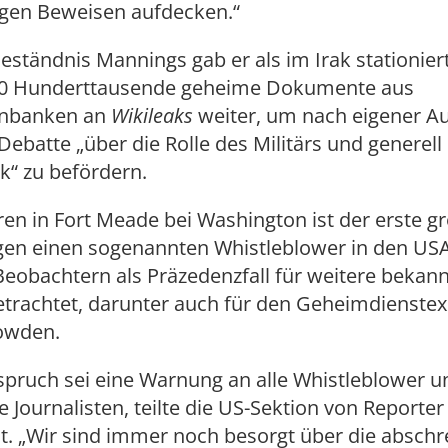
gen Beweisen aufdecken.“
ständnis Mannings gab er als im Irak stationier
10 Hunderttausende geheime Dokumente aus
nbanken an
Wikileaks
weiter, um nach eigener A
 Debatte „über die Rolle des Militärs und generell
ik“ zu befördern.
en in Fort Meade bei Washington ist der erste g
gen einen sogenannten Whistleblower in den US
Beobachtern als Präzedenzfall für weitere bekan
etrachtet, darunter auch für den Geheimdienste
owden.
spruch sei eine Warnung an alle Whistleblower u
ve Journalisten, teilte die US-Sektion von Reporte
t. „Wir sind immer noch besorgt über die absch