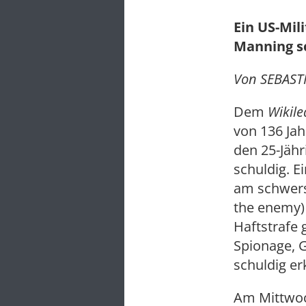
Ein US-Mil
Manning sc
Von SEBASTI
Dem
Wikile
von 136 Jah
den 25-Jähr
schuldig. 
am schwers
the enemy)
Haftstrafe
Spionage, 
schuldig erk
Am Mittwoc