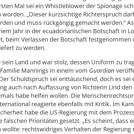
sten Mal sei ein Whistleblower der Spionage sch
worden. „Dieser kurzsichtige Richterspruch darf
werden und muss rückgängig gemacht werden.“ As
inem Jahr in der ecuadorianischen Botschaft in L
et, beim Verlassen der Botschaft festgenommen u
efert zu werden.
e sein Land und war stolz, dessen Uniform zu tra
e Familie Mannings in einem vom
Guardian
veröff
Der Schuldspruch sei enttäuschend, doch es sei e
ng auch nach Auffassung von Richterin Lind den
emals habe helfen wollen. Die Menschenrechtsor
ernational reagierte ebenfalls mit Kritik. Im Ka
Sicherheit habe die US-Regierung mit dem Prozes
 falschen Prioritäten gesetzt. „Es scheint, dass e
n wollte: rechtswidriges Verhalten der Regierung 