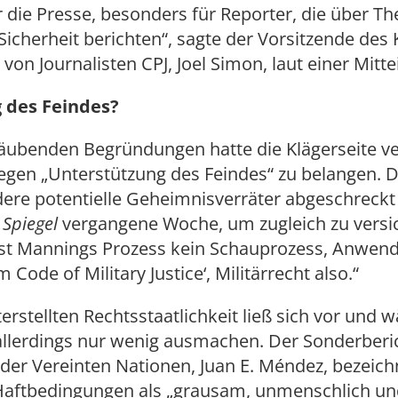
 die Presse, besonders für Reporter, die über T
Sicherheit berichten“, sagte der Vorsitzende des
von Journalisten CPJ, Joel Simon, laut einer Mitte
 des Feindes?
räubenden Begründungen hatte die Klägerseite ve
gen „Unterstützung des Feindes“ zu belangen. 
dere potentielle Geheimnisverräter abgeschreckt
r
Spiegel
vergangene Woche, um zugleich zu versi
 ist Mannings Prozess kein Schauprozess, Anwend
 Code of Military Justice‘, Militärrecht also.“
erstellten Rechtsstaatlichkeit ließ sich vor und 
allerdings nur wenig ausmachen. Der Sonderberic
 der Vereinten Nationen, Juan E. Méndez, bezeich
aftbedingungen als „grausam, unmenschlich un