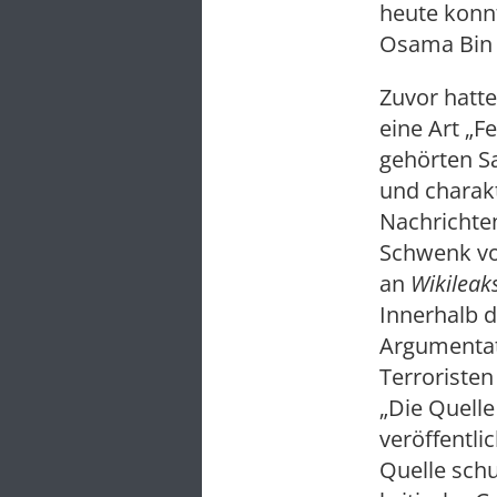
heute konn
Osama Bin 
Zuvor hatte
eine Art „F
gehörten S
und charakt
Nachrichten
Schwenk vo
an
Wikileak
Innerhalb 
Argumentati
Terroristen
„Die Quelle 
veröffentli
Quelle schu