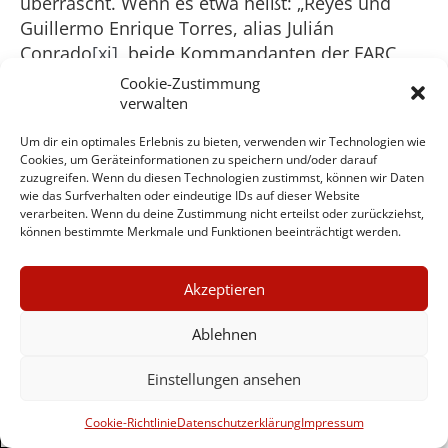
überrascht. Wenn es etwa heißt: „Reyes und
Guillermo Enrique Torres, alias Julián
Conrado
[xi]
, beide Kommandanten der FARC,
kamen bei der Operation ums Leben“ (Seite elf,
Cookie-Zustimmung
Absatz zwei in der spanischen Version).
verwalten
Tatsächlich hatte die Regierung in Bogotá nach
Um dir ein optimales Erlebnis zu bieten, verwenden wir Technologien wie
der DNA-Analyse der zweiten von dem
Cookies, um Geräteinformationen zu speichern und/oder darauf
Kommando sichergestellten Leiche (neben den
zuzugreifen. Wenn du diesen Technologien zustimmst, können wir Daten
wie das Surfverhalten oder eindeutige IDs auf dieser Website
Resten von Reyes) die Nachricht vom Tod
verarbeiten. Wenn du deine Zustimmung nicht erteilst oder zurückziehst,
Conrados widerrufen müssen. Für
können bestimmte Merkmale und Funktionen beeinträchtigt werden.
Überraschung sorgt aber auch ein weiterer
Absatz, in dem es heißt: „Die FARC wurden von
×
Akzeptieren
Kolumbien und anderen Interpol-
GUTER JOURNALISMUS
KOSTET GELD
Mitgliedsstaaten als terroristische Organisation
Ablehnen
eingestuft“. Diese Aussage ist mit Vorsicht zu
genießen, da diese Einstufung lediglich von den
Einstellungen ansehen
UNTERSTÜTZEN SIE
USA, Kolumbien, Peru, der Europäischen Union
HINTERGRUND
Cookie-Richtlinie
Datenschutzerklärung
Impressum
und Israel (insgesamt 31 Staaten) vorgenommen