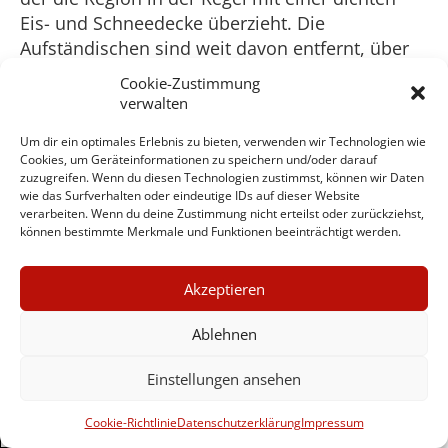
Eis- und Schneedecke überzieht. Die
Aufständischen sind weit davon entfernt, über
einen funktionierenden Behörden-Apparat und
Cookie-Zustimmung
eine halbwegs intakte Infrastruktur zu verfügen.
verwalten
Die ukrainische Armee beschießt weiterhin die
Um dir ein optimales Erlebnis zu bieten, verwenden wir Technologien wie
Stadt. Die zerstörten Wohnhäuser und
Cookies, um Geräteinformationen zu speichern und/oder darauf
Geschäfte und die vielen Granattrichter im
zuzugreifen. Wenn du diesen Technologien zustimmst, können wir Daten
Zentrum erinnern Tag für Tag daran, dass die
wie das Surfverhalten oder eindeutige IDs auf dieser Website
verarbeiten. Wenn du deine Zustimmung nicht erteilst oder zurückziehst,
Volksrepublik trotz vereinbarter Waffenruhe im
können bestimmte Merkmale und Funktionen beeinträchtigt werden.
Kriegs- und Belagerungszustand ausharren
muss. Die Volksmilizen und Hilfskräfte haben
×
Akzeptieren
alle Mühe, der Lage Herr zu werden. Eine von
GUTER JOURNALISMUS
ukrainischen Missiles getroffene
KOSTET GELD
Ablehnen
Sonnenblumenöl-Raffinerie vor der Stadt
brannte wochenlang. Die Versorgungslage der
Einstellungen ansehen
UNTERSTÜTZEN SIE
Bevölkerung der in großen Teilen zerstörten
HINTERGRUND
Randbezirke ist schlecht. Dort können
Cookie-Richtlinie
Datenschutzerklärung
Impressum