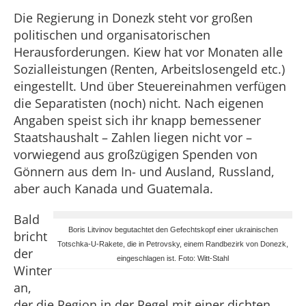
Die Regierung in Donezk steht vor großen
politischen und organisatorischen
Herausforderungen. Kiew hat vor Monaten alle
Sozialleistungen (Renten, Arbeitslosengeld etc.)
eingestellt. Und über Steuereinahmen verfügen
die Separatisten (noch) nicht. Nach eigenen
Angaben speist sich ihr knapp bemessener
Staatshaushalt – Zahlen liegen nicht vor –
vorwiegend aus großzügigen Spenden von
Gönnern aus dem In- und Ausland, Russland,
aber auch Kanada und Guatemala.
Bald
Boris Litvinov begutachtet den Gefechtskopf einer ukrainischen
bricht
Totschka-U-Rakete, die in Petrovsky, einem Randbezirk von Donezk,
der
eingeschlagen ist
.
Foto: Witt-Stahl
Winter
an,
der die Region in der Regel mit einer dichten