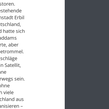
storen.
bestehende
nstadt Erbil
utschland,
 hatte sich
Saddams
rte, aber
rbetrommel.
nschläge
 Satellit,
hne
rwegs sein.
 ohne
 viele
schland aus
anisieren –