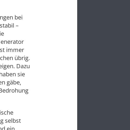
ungen bei
stabil –
ie
Generator
 ist immer
chen übrig.
eigen. Dazu
haben sie
en gäbe,
e Bedrohung
ische
g selbst
nd ein