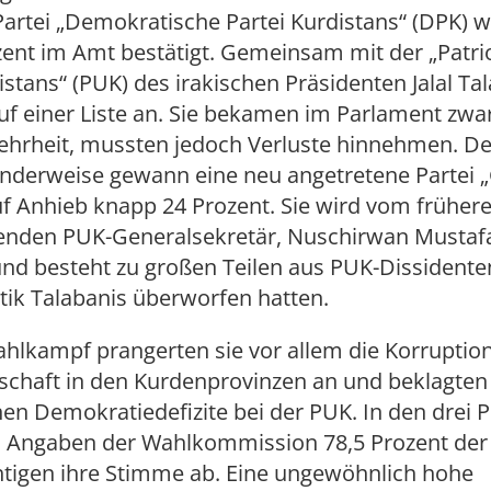
Partei „Demokratische Partei Kurdistans“ (DPK) 
zent im Amt bestätigt. Gemeinsam mit der „Patri
stans“ (PUK) des irakischen Präsidenten Jalal Ta
auf einer Liste an. Sie bekamen im Parlament zwa
ehrheit, mussten jedoch Verluste hinnehmen. D
nderweise gewann eine neu angetretene Partei 
f Anhieb knapp 24 Prozent. Sie wird vom früher
etenden PUK-Generalsekretär, Nuschirwan Mustaf
nd besteht zu großen Teilen aus PUK-Dissidenten
itik Talabanis überworfen hatten.
ahlkampf prangerten sie vor allem die Korruptio
schaft in den Kurdenprovinzen an und beklagten
nen Demokratiedefizite bei der PUK. In den drei 
 Angaben der Wahlkommission 78,5 Prozent der
tigen ihre Stimme ab. Eine ungewöhnlich hohe