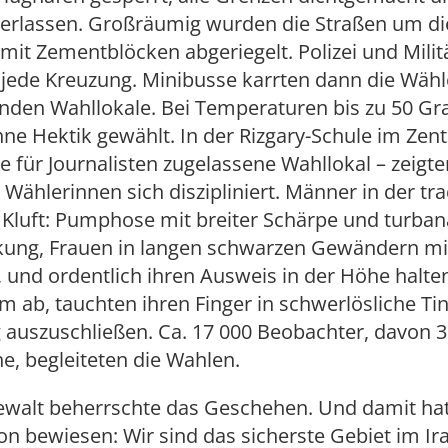
 erlassen. Großräumig wurden die Straßen um di
mit Zementblöcken abgeriegelt. Polizei und Milit
ede Kreuzung. Minibusse karrten dann die Wähle
nden Wahllokale. Bei Temperaturen bis zu 50 G
e Hektik gewählt. In der Rizgary-Schule im Zent
ge für Journalisten zugelassene Wahllokal – zeigte
Wählerinnen sich diszipliniert. Männer in der tra
 Kluft: Pumphose mit breiter Schärpe und turban
ung, Frauen in langen schwarzen Gewändern mi
 und ordentlich ihren Ausweis in der Höhe halte
um ab, tauchten ihren Finger in schwerlösliche Ti
 auszuschließen. Ca. 17 000 Beobachter, davon 
e, begleiteten die Wahlen.
Gewalt beherrschte das Geschehen. Und damit hat
n bewiesen: Wir sind das sicherste Gebiet im Ira