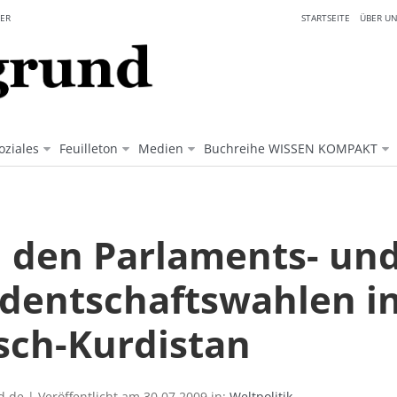
ER
STARTSEITE
ÜBER UN
oziales
Feuilleton
Medien
Buchreihe WISSEN KOMPAKT
 den Parlaments- un
identschaftswahlen i
isch-Kurdistan
.de | Veröffentlicht am 30.07.2009 in:
Weltpolitik