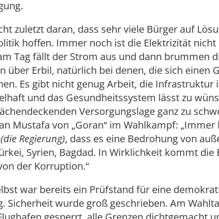
gung.
icht zuletzt daran, dass sehr viele Bürger auf Lös
itik hoffen. Immer noch ist die Elektrizität nicht 
m Tag fällt der Strom aus und dann brummen d
 über Erbil, natürlich bei denen, die sich einen 
nen. Es gibt nicht genug Arbeit, die Infrastruktur
lhaft und das Gesundheitssystem lässt zu wüns
flächendeckenden Versorgungslage ganz zu schw
n Mustafa von „Goran“ im Wahlkampf: „Immer 
t
(die Regierung)
, dass es eine Bedrohung von auß
ürkei, Syrien, Bagdad. In Wirklichkeit kommt di
von der Korruption.“
lbst war bereits ein Prüfstand für eine demokrat
. Sicherheit wurde groß geschrieben. Am Wahlta
lughafen gesperrt, alle Grenzen dichtgemacht u