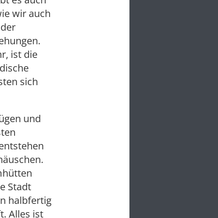
ie wir auch
 der
iehungen.
 ist die
ndische
ten sich
zügen und
sten
 entstehen
häuschen.
mhütten
e Stadt
n halbfertig
 Alles ist