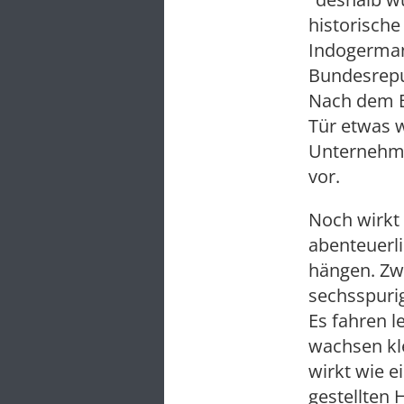
historische
Indogermane
Bundesrepu
Nach dem B
Tür etwas 
Unternehme
vor.
Noch wirkt 
abenteuerl
hängen. Zw
sechsspuri
Es fahren 
wachsen kl
wirkt wie e
gestellten 