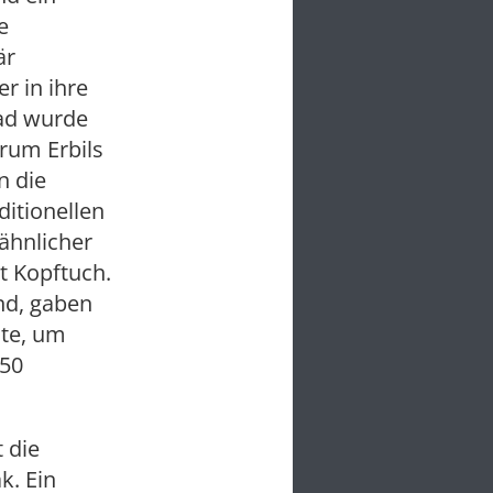
e
är
r in ihre
rad wurde
rum Erbils
n die
ditionellen
ähnlicher
t Kopftuch.
nd, gaben
nte, um
350
 die
k. Ein