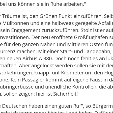
 bei uns können sie in Ruhe arbeiten.“
r Träume ist, den Grünen Punkt einzuführen. Sel
e Mülltonnen und eine halbwegs geregelte Abfal
uf sein Engagement zurückzuführen. Stolz ist er auf
Investitionen. Der neu eröffnete Großflughafen so
e für den ganzen Nahen und Mittleren Osten fun
urrenz machen. Mit einer Start- und Landebahn,
den neuen Airbus A 380. Doch noch fehlt es an lu
chaften. Aber angelockt werden sollen sie mit 
svorkehrungen: knapp fünf Kilometer um den Flug
one. Kein Passagier kommt auf eigene Faust in d
bringerbusse und unendliche Kontrollen, die ab
 sollen zeigen: hier ist Sicherheit!
e Deutschen haben einen guten Ruf", so Bürgerme
rde ich gerne mehr hier ins Land holen. Dafür g