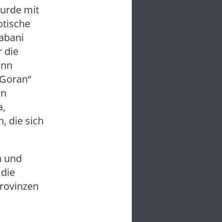
wurde mit
otische
labani
r die
enn
„Goran“
en
a,
, die sich
n und
 die
Provinzen