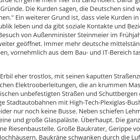
 Gründe. Die Kurden sagen, die Deutschen sind w
n." Ein weiterer Grund ist, dass viele Kurden in
blik leben und da gibt soziale Kontakte und Bez
esuch von Außenminister Steinmeier im Frühjahr,
weiter geöffnet. Immer mehr deutsche mittelstä
n, vornehmlich aus dem Bau- und IT-Bereich tas
Erbil eher trostlos, mit seinen kaputten Straßen
ichen Elektrooberleitungen, die an krummen Ma
ischen unbefestigten Straßen und Schuttbergen
ge Stadtautobahnen mit High-Tech-Plexiglas-Bus
leider nur noch keine Busse. Neben schiefen Leh
eine und große Glaspaläste. Überhaupt. Die ganz
ine Riesenbaustelle. Große Baukrater, Gerippe vo
Hochhäusern, Baukräne schwanken durch die Luft.