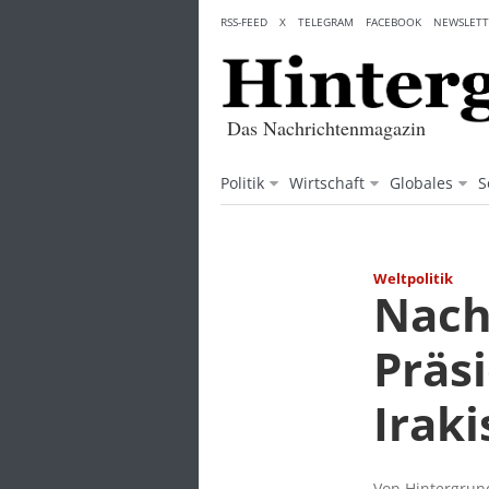
Skip
RSS-FEED
X
TELEGRAM
FACEBOOK
NEWSLETT
to
content
Das Nachrichtenmagazin
Politik
Wirtschaft
Globales
S
Weltpolitik
Nach
Präs
Irak
Von Hintergrund