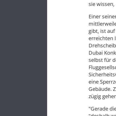
sie wissen,
Einer seine
mittlerweil
gibt, ist a
erreichten 
Drehscheib
Dubai Konk
selbst für 
Fluggesells
Sicherheit
eine Sperrz
Gebäude. Zu
zügig gehen,
"Gerade di
"deshalb wü