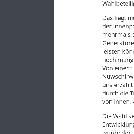
Wahlbeteili
Das liegt n
der Innenpol
mehrmals a
Generatoren
leisten kön
noch mange
Von einer 
Nuwschirwa
uns erzähl
durch die T
von innen, 
Die Wahl se
Entwicklung
wurde der F