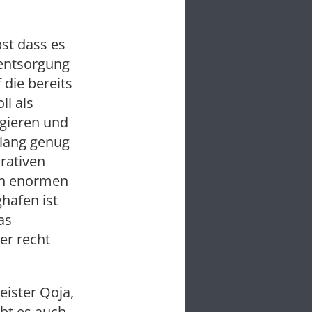
bst dass es
lentsorgung
 die bereits
ll als
gieren und
 lang genug
krativen
den enormen
hafen ist
as
er recht
ister Qoja,
ibt es auch