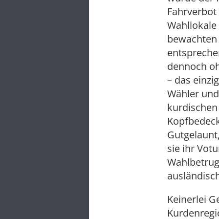
Fahrverbot
Wahllokale 
bewachten j
entspreche
dennoch ohn
– das einzi
Wähler und 
kurdischen
Kopfbedeck
Gutgelaunt,
sie ihr Vot
Wahlbetrug
ausländisch
Keinerlei 
Kurdenregio