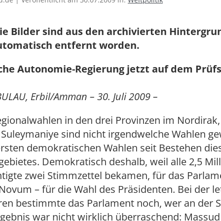
ie Bilder sind aus den archivierten Hintergr
utomatisch entfernt worden.
che Autonomie-Regierung jetzt auf dem Prüf
ULAU, Erbil/Amman – 30. Juli 2009 –
egionalwahlen in den drei Provinzen im Nordirak, 
Suleymaniye sind nicht irgendwelche Wahlen ge
ersten demokratischen Wahlen seit Bestehen die
bietes. Demokratisch deshalb, weil alle 2,5 Mil
tigte zwei Stimmzettel bekamen, für das Parlam
 Novum – für die Wahl des Präsidenten. Bei der l
hren bestimmte das Parlament noch, wer an der Sp
gebnis war nicht wirklich überraschend: Massud