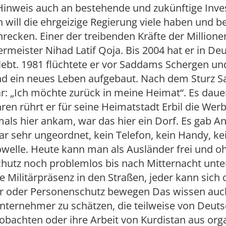
Hinweis auch an bestehende und zukünftige Inve
will die ehrgeizige Regierung viele haben und 
hrecken. Einer der treibenden Kräfte der Millione
germeister Nihad Latif Qoja. Bis 2004 hat er in De
lebt. 1981 flüchtete er vor Saddams Schergen und
nd ein neues Leben aufgebaut. Nach dem Sturz 
r: „Ich möchte zurück in meine Heimat“. Es daue
ahren rührt er für seine Heimatstadt Erbil die We
mals hier ankam, war das hier ein Dorf. Es gab A
ar sehr ungeordnet, kein Telefon, kein Handy, kein
owelle. Heute kann man als Ausländer frei und o
hutz noch problemlos bis nach Mitternacht unte
ne Militärpräsenz in den Straßen, jeder kann sich
r oder Personenschutz bewegen Das wissen auch
nternehmer zu schätzen, die teilweise von Deut
obachten oder ihre Arbeit von Kurdistan aus org