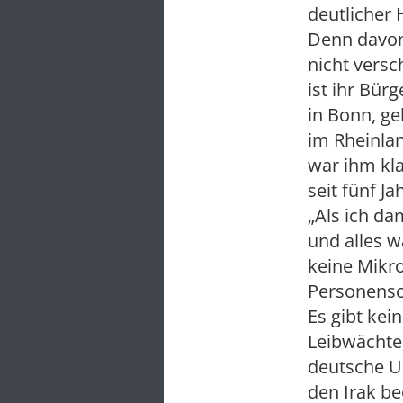
deutlicher 
Denn davon 
nicht versc
ist ihr Bür
in Bonn, ge
im Rheinla
war ihm kla
seit fünf J
„Als ich da
und alles w
keine Mikr
Personensc
Es gibt kei
Leibwächte
deutsche U
den Irak be