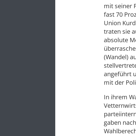
mit seiner 
fast 70 Pro
Union Kurdi
traten sie 
absolute M
überrasche
(Wandel) au
stellvertr
angeführt u
mit der Pol
In ihrem W
Vetternwirt
parteiinter
gaben nach
Wahlberech