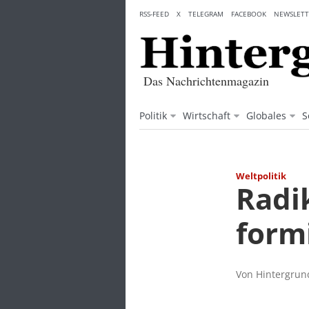
Skip
RSS-FEED
X
TELEGRAM
FACEBOOK
NEWSLETT
to
content
Das Nachrichtenmagazin
Politik
Wirtschaft
Globales
S
Weltpolitik
Radik
form
Von Hintergrund