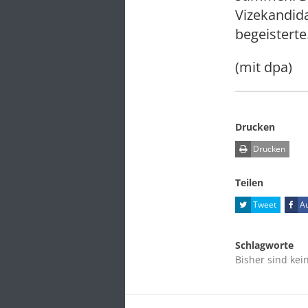
Vizekandida
begeisterte
(mit dpa)
Drucken
Drucken
Teilen
Tweet
Au
Schlagworte
Bisher sind kei