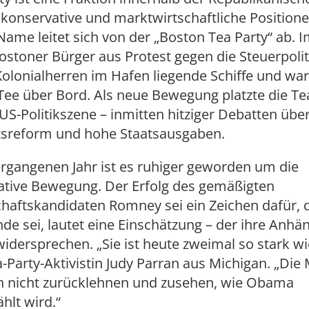
r konservative und marktwirtschaftliche Positione
Name leitet sich von der „Boston Tea Party“ ab. I
stoner Bürger aus Protest gegen die Steuerpolit
Kolonialherren im Hafen liegende Schiffe und wa
ee über Bord. Als neue Bewegung platzte die Te
 US-Politikszene – inmitten hitziger Debatten übe
sreform und hohe Staatsausgaben.
rgangenen Jahr ist es ruhiger geworden um die
ative Bewegung. Der Erfolg des gemäßigten
haftskandidaten Romney sei ein Zeichen dafür, 
de sei, lautet eine Einschätzung – der ihre Anhä
dersprechen. „Sie ist heute zweimal so stark wi
a-Party-Aktivistin Judy Parran aus Michigan. „Di
h nicht zurücklehnen und zusehen, wie Obama
hlt wird.“