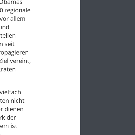
g Obamas
0 regionale
 vor allem
und
tellen
 seit
ropagieren
iel vereint,
raten
vielfach
ten nicht
er dienen
rk der
em ist
e