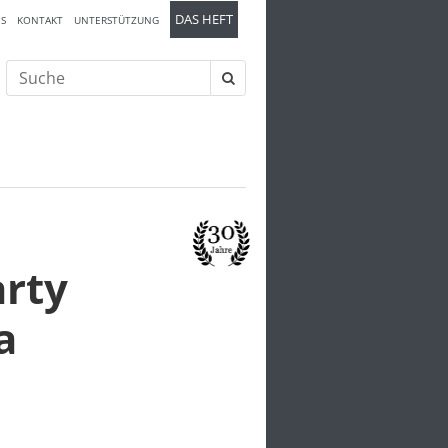
DAS HEFT
S
KONTAKT
UNTERSTÜTZUNG
Suche
nach:
arty
a