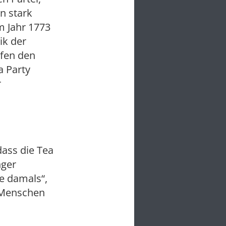
n stark
m Jahr 1773
ik der
rfen den
a Party
r
dass die Tea
nger
e damals“,
e Menschen