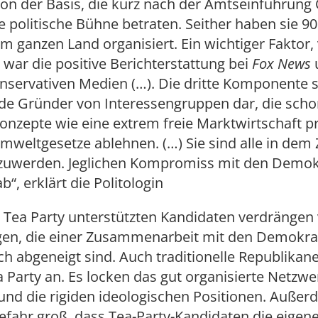
 von der Basis, die kurz nach der Amtseinführun
e politische Bühne betraten. Seither haben sie 90
im ganzen Land organisiert. Ein wichtiger Faktor,
war die positive Berichterstattung bei
Fox News
servativen Medien (…). Die dritte Komponente s
e Gründer von Interessengruppen dar, die schon
onzepte wie eine extrem freie Marktwirtschaft p
weltgesetze ablehnen. (…) Sie sind alle in dem Z
uwerden. Jeglichen Kompromiss mit den Demok
b“, erklärt die Politologin
 Tea Party unterstützten Kandidaten verdrängen 
egen, die einer Zusammenarbeit mit den Demokra
ch abgeneigt sind. Auch traditionelle Republikan
a Party an. Es locken das gut organisierte Netzwe
nd die rigiden ideologischen Positionen. Außerd
efahr groß, dass Tea-Party-Kandidaten die eigen