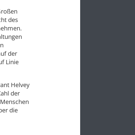
 Großen
cht des
 nehmen.
altungen
an
auf der
f Linie
Grant Helvey
Zahl der
e Menschen
er die