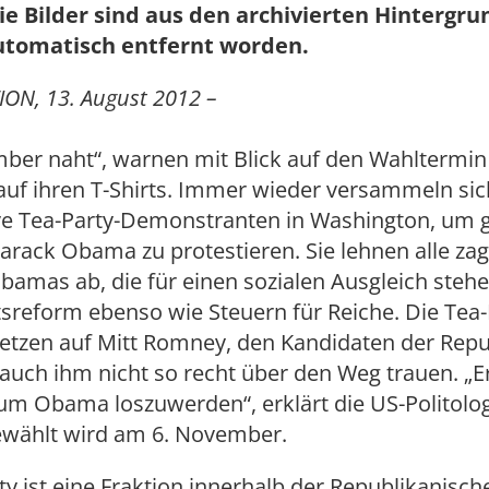
ie Bilder sind aus den archivierten Hintergr
utomatisch entfernt worden.
ON, 13. August 2012 –
ber naht“, warnen mit Blick auf den Wahltermin
auf ihren T-Shirts. Immer wieder versammeln sic
ve Tea-Party-Demonstranten in Washington, um 
arack Obama zu protestieren. Sie lehnen alle za
amas ab, die für einen sozialen Ausgleich stehe
reform ebenso wie Steuern für Reiche. Die Tea-
etzen auf Mitt Romney, den Kandidaten der Repu
auch ihm nicht so recht über den Weg trauen. „Er 
um Obama loszuwerden“, erklärt die US-Politolo
ewählt wird am 6. November.
ty ist eine Fraktion innerhalb der Republikanische