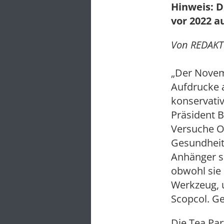
Hinweis: D
vor 2022 a
Von REDAKTI
„Der Novem
Aufdrucke 
konservati
Präsident B
Versuche Ob
Gesundheits
Anhänger s
obwohl sie 
Werkzeug, 
Scopcol. G
Die Tea Par