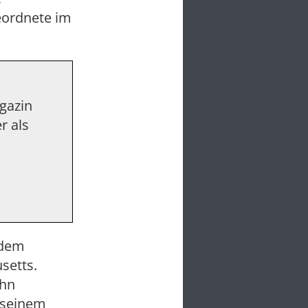
eordnete im
agazin
r als
 dem
setts.
ihn
 seinem