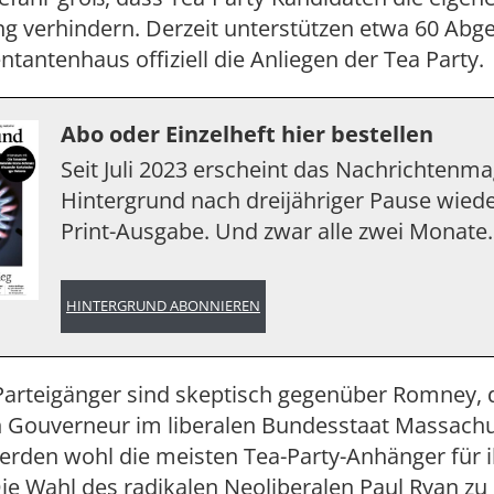
g verhindern. Derzeit unterstützen etwa 60 Abg
tantenhaus offiziell die Anliegen der Tea Party.
Abo oder Einzelheft hier bestellen
Seit Juli 2023 erscheint das Nachrichtenm
Hintergrund nach dreijähriger Pause wiede
Print-Ausgabe. Und zwar alle zwei Monate.
HINTERGRUND ABONNIEREN
r Parteigänger sind skeptisch gegenüber Romney,
 Gouverneur im liberalen Bundesstaat Massachu
rden wohl die meisten Tea-Party-Anhänger für 
ie Wahl des radikalen Neoliberalen Paul Ryan zu