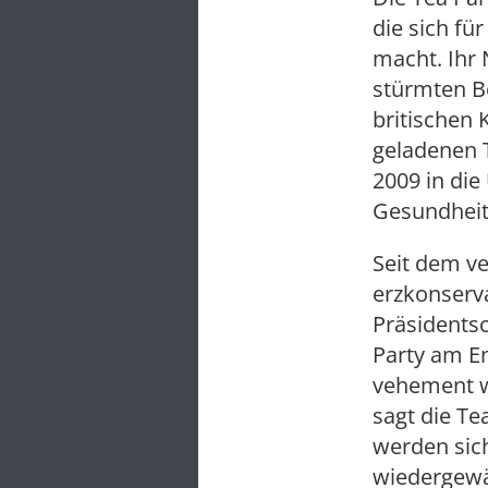
die sich fü
macht. Ihr 
stürmten Bo
britischen 
geladenen T
2009 in die
Gesundheit
Seit dem ve
erzkonserv
Präsidentsc
Party am En
vehement wi
sagt die Te
werden sic
wiedergewä