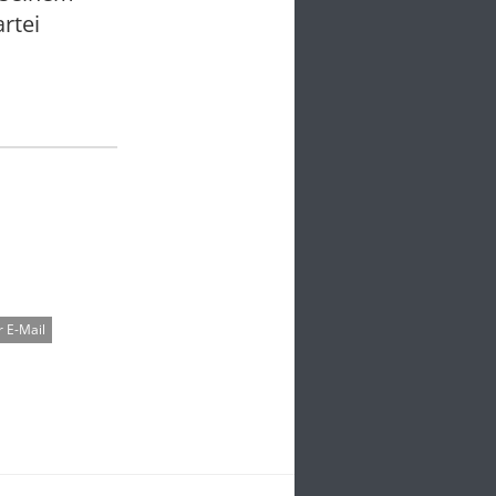
rtei
 E-Mail