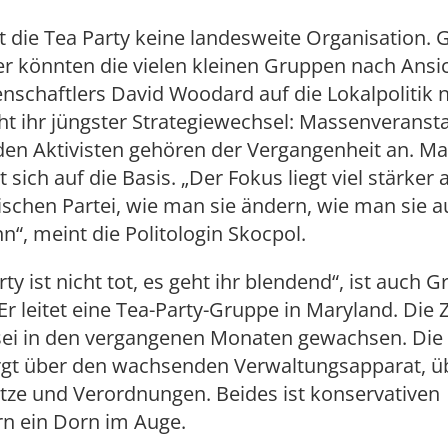
t die Tea Party keine landesweite Organisation.
er könnten die vielen kleinen Gruppen nach Ansi
enschaftlers David Woodard auf die Lokalpolitik
ht ihr jüngster Strategiewechsel: Massenveranst
den Aktivisten gehören der Vergangenheit an. M
 sich auf die Basis. „Der Fokus liegt viel stärker 
schen Partei, wie man sie ändern, wie man sie au
n“, meint die Politologin Skocpol.
ty ist nicht tot, es geht ihr blendend“, ist auch 
Er leitet eine Tea-Party-Gruppe in Maryland. Die 
 sei in den vergangenen Monaten gewachsen. Di
rgt über den wachsenden Verwaltungsapparat, üb
tze und Verordnungen. Beides ist konservativen
n ein Dorn im Auge.