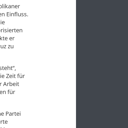
blikaner
n Einfluss.
ie
risierten
kte er
ruz zu
steht“,
e Zeit für
 Arbeit
en für
e Partei
rte