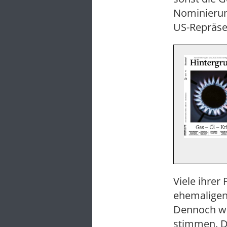
Nominierun
US-Repräsen
Viele ihre
ehemaligen
Dennoch we
stimmen. D