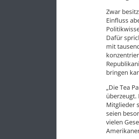
Zwar besitz
Einfluss ab
Politikwiss
Dafür spric
mit tausen
konzentriert
Republikani
bringen kan
„Die Tea Par
überzeugt. 
Mitglieder
seien beso
vielen Gese
Amerikaner