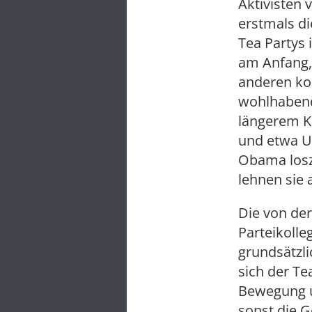
Aktivisten
erstmals di
Tea Partys 
am Anfang, 
anderen kon
wohlhabend
längerem K
und etwa Um
Obama losz
lehnen sie a
Die von der
Parteikoll
grundsätzli
sich der Te
Bewegung u
sonst die G