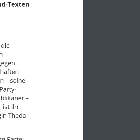
und-Texten
 die
h
gegen
ghaften
n – seine
Party-
blikaner –
ist ihr
gin Theda
n Partei,