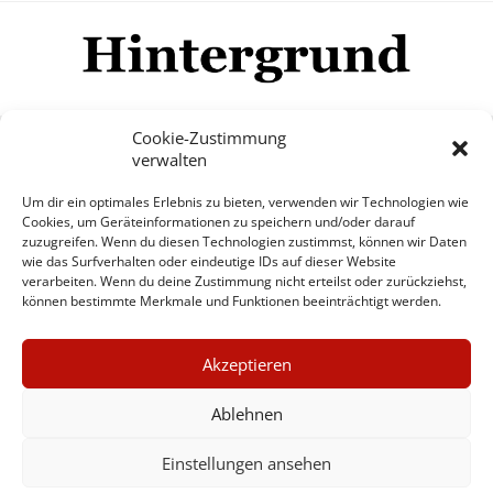
Cookie-Zustimmung
verwalten
Impressum
Datenschutzerklärung
Disclaimer
Um dir ein optimales Erlebnis zu bieten, verwenden wir Technologien wie
Mehr
Cookies, um Geräteinformationen zu speichern und/oder darauf
zuzugreifen. Wenn du diesen Technologien zustimmst, können wir Daten
wie das Surfverhalten oder eindeutige IDs auf dieser Website
© Copyright Hintergrund.de, 2015 - 2026
verarbeiten. Wenn du deine Zustimmung nicht erteilst oder zurückziehst,
können bestimmte Merkmale und Funktionen beeinträchtigt werden.
Zum Newsletter jetzt kostenlos
×
anmelden
Akzeptieren
GUTER JOURNALISMUS
erscheint ca. alle 4 Wochen
KOSTET GELD
Ablehnen
E-Mail
Einstellungen ansehen
UNTERSTÜTZEN SIE