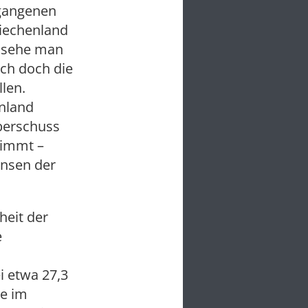
rgangenen
riechenland
ch sehe man
ich doch die
len.
enland
berschuss
nimmt –
insen der
heit der
e
i etwa 27,3
e im