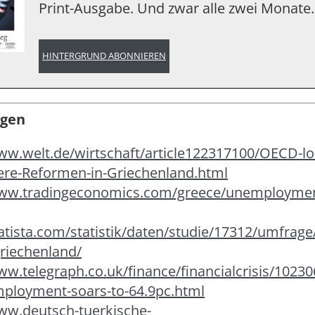
Print-Ausgabe. Und zwar alle zwei Monate.
HINTERGRUND ABONNIEREN
gen
ww.welt.de/wirtschaft/article122317100/OECD-lo
ere-Reformen-in-Griechenland.html
www.tradingeconomics.com/greece/unemploymen
tatista.com/statistik/daten/studie/17312/umfrage
griechenland/
ww.telegraph.co.uk/finance/financialcrisis/1023
ployment-soars-to-64.9pc.html
www.deutsch-tuerkische-