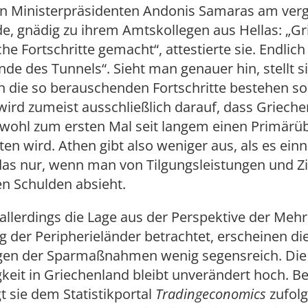
en Ministerpräsidenten Andonis Samaras am ve
, gnädig zu ihrem Amtskollegen aus Hellas: „G
che Fortschritte gemacht“, attestierte sie. Endli
nde des Tunnels“. Sieht man genauer hin, stellt s
n die so berauschenden Fortschritte bestehen sol
ird zumeist ausschließlich darauf, dass Griech
r wohl zum ersten Mal seit langem einen Primärü
ten wird. Athen gibt also weniger aus, als es ein
das nur, wenn man von Tilgungsleistungen und Z
n Schulden absieht.
lerdings die Lage aus der Perspektive der Mehr
 der Peripherieländer betrachtet, erscheinen di
en der Sparmaßnahmen wenig segensreich. Die
gkeit in Griechenland bleibt unverändert hoch. Be
gt sie dem Statistikportal
Tradingeconomics
zufolg