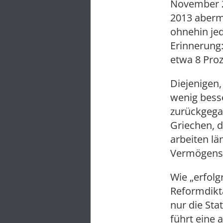
November 20
2013 aberm
ohnehin jed
Erinnerung
etwa 8 Proz
Diejenigen,
wenig besse
zurückgegan
Griechen, 
arbeiten lä
Vermögensv
Wie „erfolg
Reformdikta
nur die Sta
führt eine 