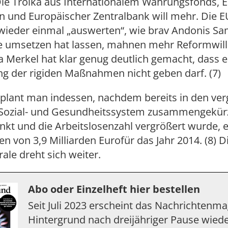
ie Troika aus Internationalem Währungsfonds, 
 und Europäischer Zentralbank will mehr. Die 
 wieder einmal „auswerten“, wie brav Andonis Sa
umsetzen hat lassen, mahnen mehr Reformwill
 Merkel hat klar genug deutlich gemacht, dass e
ng der rigiden Maßnahmen nicht geben darf. (7)
l plant man indessen, nachdem bereits in den ve
 Sozial- und Gesundheitssystem zusammengekürz
kt und die Arbeitslosenzahl vergrößert wurde, 
n von 3,9 Milliarden Eurofür das Jahr 2014. (8) D
ale dreht sich weiter.
Abo oder Einzelheft hier bestellen
Seit Juli 2023 erscheint das Nachrichtenm
Hintergrund nach dreijähriger Pause wiede