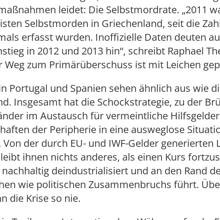
smaßnahmen leidet: Die Selbstmordrate. „2011 wa
sten Selbstmorden in Griechenland, seit die Zah
mals erfasst wurden. Inoffizielle Daten deuten au
stieg in 2012 und 2013 hin“, schreibt Raphael The
er Weg zum Primärüberschuss ist mit Leichen gepf
in Portugal und Spanien sehen ähnlich aus wie di
d. Insgesamt hat die Schockstrategie, zu der Brü
änder im Austausch für vermeintliche Hilfsgelder
haften der Peripherie in eine ausweglose Situati
 Von der durch EU- und IWF-Gelder generierten L
leibt ihnen nichts anderes, als einen Kurs fortzu
 nachhaltig deindustrialisiert und an den Rand d
en wie politischen Zusammenbruchs führt. Üb
 die Krise so nie.