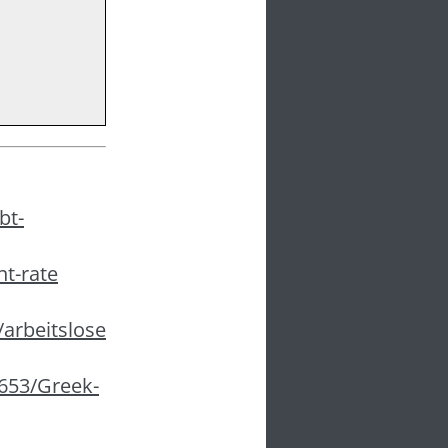
bt-
t-rate
/arbeitslose
0653/Greek-