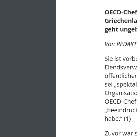
OECD-Chef 
Griechenl
geht unge
Von REDAKT
Sie ist vor
Elendsverwa
öffentliche
sei „spekta
Organisati
OECD-Chef A
„beeindruc
habe.“ (1)
Zuvor war 