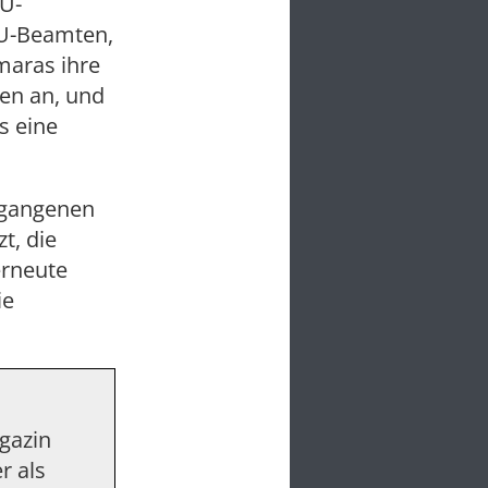
EU-
EU-Beamten,
maras ihre
en an, und
s eine
rgangenen
t, die
erneute
ie
agazin
r als