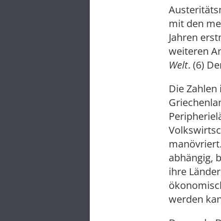
Austerität
mit den mei
Jahren erst
weiteren An
Welt
. (6) D
Die Zahlen 
Griechenlan
Peripheriel
Volkswirtsc
manövriert.
abhängig, b
ihre Länder
ökonomisch
werden kann