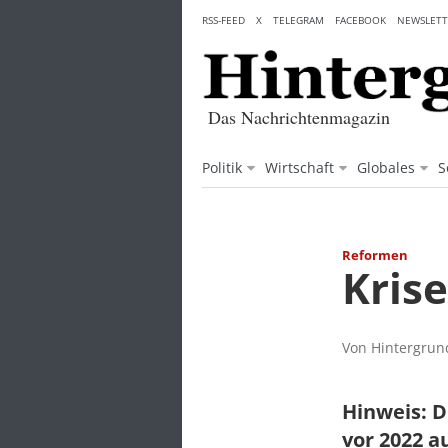
Skip
RSS-FEED
X
TELEGRAM
FACEBOOK
NEWSLETT
to
content
Das Nachrichtenmagazin
Politik
Wirtschaft
Globales
S
Reformen
Kris
Von Hintergrund
Hinweis: D
vor 2022 a