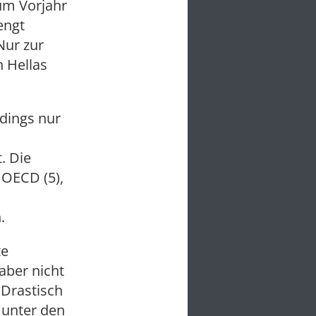
zum Vorjahr
engt
Nur zur
 Hellas
rdings nur
. Die
 OECD (5),
.
te
aber nicht
 Drastisch
 unter den