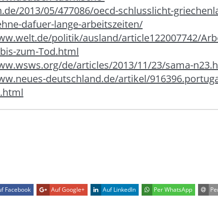
n.de/2013/05/477086/oecd-schlusslicht-griechenl
ehne-dafuer-lange-arbeitszeiten/
ww.welt.de/politik/ausland/article122007742/Arb
-bis-zum-Tod.html
www.wsws.org/de/articles/2013/11/23/sama-n23.
ww.neues-deutschland.de/artikel/916396.portuga
.html
f Facebook
Auf Google+
Auf LinkedIn
Per WhatsApp
Per