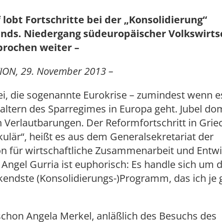
lobt Fortschritte bei der „Konsolidierung“
ands. Niedergang südeuropäischer Volkswirts
brochen weiter –
ION, 29. November 2013 –
bei, die sogenannte Eurokrise – zumindest wenn 
ltern des Sparregimes in Europa geht. Jubel dom
n Verlautbarungen. Der Reformfortschritt in Gri
kulär“, heißt es aus dem Generalsekretariat der
on für wirtschaftliche Zusammenarbeit und Entwi
ngel Gurria ist euphorisch: Es handle sich um 
kendste (Konsolidierungs-)Programm, das ich je
schon Angela Merkel, anläßlich des Besuchs des