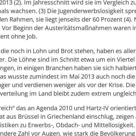
13 (2). Im Jahresschnitt wird sie im Vergleich 
als wachsen. (3) Die Jugenderwerbslosigkeit spr
en Rahmen, sie liegt jenseits der 60 Prozent (4). 
: Vor Beginn der Austeritätsmaßnahmen waren in
ent ohne Job.
 die noch in Lohn und Brot stehen, haben es alle
r. Die Löhne sind im Schnitt etwa um ein Viertel
gen, in einigen Branchen haben sie sich halbiert
das wusste zumindest im Mai 2013 auch noch die
nger und verdienen weniger als vor der Krise. Die
erteilung im Land bleibt zudem extrem ungleich
reich“ das an Agenda 2010 und Hartz-IV orientier
t aus Brüssel in Griechenland einschlug, zeigen 
tistiken zu Erwerbs-, Obdach- und Mittellosigkeit.
andere Zahl vor Augen, wie stark die Bevölkerung