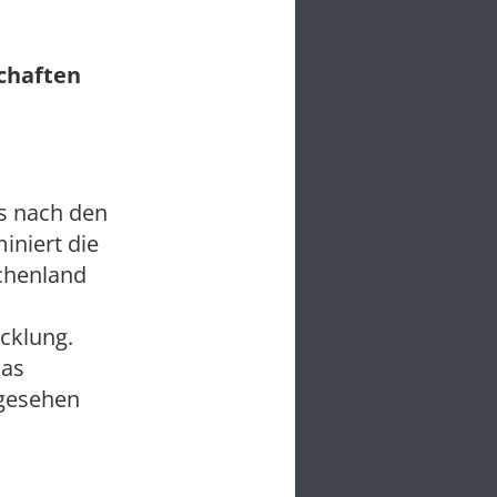
chaften
es nach den
iniert die
echenland
cklung.
das
 gesehen