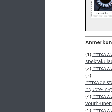
Anmerkun
(1)
http://w
spektakula
(2)
http://
(3)
http://de.s
nquote-in-
(4)
http://w
youth-unem
(5)
http://