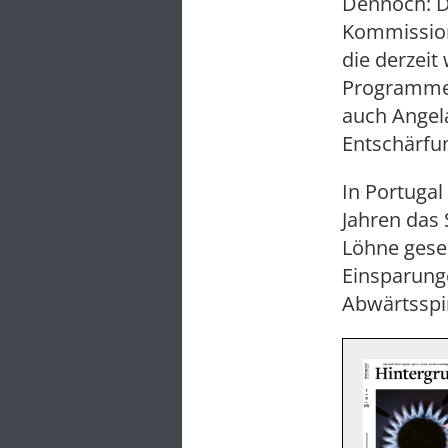
Dennoch: D
Kommission
die derzeit
Programme 
auch Angela
Entschärfu
In Portuga
Jahren das
Löhne gesen
Einsparunge
Abwärtsspir