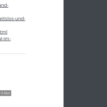
and-
eitslos-und-
html
l-im-
 E-Mail