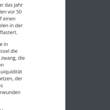
r das Jahr
len vor 50
f einen
len in der
lastert.
e in
ssel die
 zwang, die
on
uiquidität
setzen, der
es
erwunden