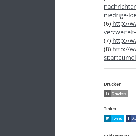
nachrichte
niedrige-lo
(6)
http://w
verzweifelt
(7)
http://
(8)
http://w
spartaumel
Drucken
Drucken
Teilen
Tweet
Au