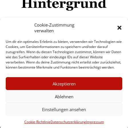
Cookie-Zustimmung
verwalten
Impressum
Datenschutzerklärung
Disclaimer
Um dir ein optimales Erlebnis zu bieten, verwenden wir Technologien wie
Mehr
Cookies, um Geräteinformationen zu speichern und/oder darauf
zuzugreifen. Wenn du diesen Technologien zustimmst, können wir Daten
wie das Surfverhalten oder eindeutige IDs auf dieser Website
© Copyright Hintergrund.de, 2015 - 2026
verarbeiten. Wenn du deine Zustimmung nicht erteilst oder zurückziehst,
können bestimmte Merkmale und Funktionen beeinträchtigt werden.
Zum Newsletter jetzt kostenlos
×
anmelden
Akzeptieren
GUTER JOURNALISMUS
erscheint ca. alle 4 Wochen
KOSTET GELD
Ablehnen
E-Mail
Einstellungen ansehen
UNTERSTÜTZEN SIE
HINTERGRUND
Anmelden
Cookie-Richtlinie
Datenschutzerklärung
Impressum