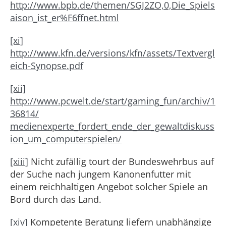
http://www.bpb.de/themen/SGJ2ZO,0,Die_Spiels
aison_ist_er%F6ffnet.html
[xi]
http://www.kfn.de/versions/kfn/assets/Textvergl
eich-Synopse.pdf
[xii]
http://www.pcwelt.de/start/gaming_fun/archiv/1
36814/
medienexperte_fordert_ende_der_gewaltdiskuss
ion_um_computerspielen/
[xiii]
Nicht zufällig tourt der Bundeswehrbus auf
der Suche nach jungem Kanonenfutter mit
einem reichhaltigen Angebot solcher Spiele an
Bord durch das Land.
[xiv]
Kompetente Beratung liefern unabhängige