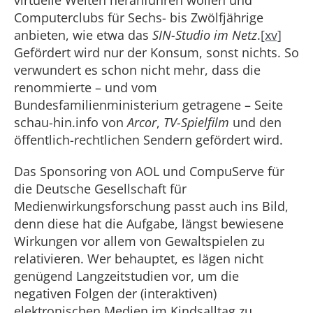
virtuelle Welten heranführen wollen und
Computerclubs für Sechs- bis Zwölfjährige
anbieten, wie etwa das
SIN-Studio im Netz
.
[xv]
Gefördert wird nur der Konsum, sonst nichts. So
verwundert es schon nicht mehr, dass die
renommierte – und vom
Bundesfamilienministerium getragene – Seite
schau-hin.info von
Arcor
,
TV-Spielfilm
und den
öffentlich-rechtlichen Sendern gefördert wird.
Das Sponsoring von AOL und CompuServe für
die Deutsche Gesellschaft für
Medienwirkungsforschung passt auch ins Bild,
denn diese hat die Aufgabe, längst bewiesene
Wirkungen vor allem von Gewaltspielen zu
relativieren. Wer behauptet, es lägen nicht
genügend Langzeitstudien vor, um die
negativen Folgen der (interaktiven)
elektronischen Medien im Kindsalltag zu