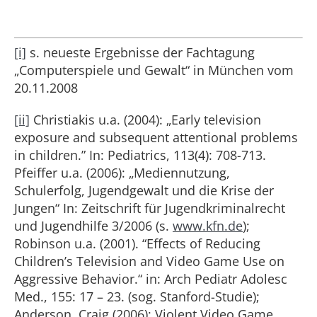
[i]
s. neueste Ergebnisse der Fachtagung
„Computerspiele und Gewalt“ in München vom
20.11.2008
[ii]
Christiakis u.a. (2004): „Early television
exposure and subsequent attentional problems
in children.” In: Pediatrics, 113(4): 708-713.
Pfeiffer u.a. (2006): „Mediennutzung,
Schulerfolg, Jugendgewalt und die Krise der
Jungen“ In: Zeitschrift für Jugendkriminalrecht
und Jugendhilfe 3/2006 (s.
www.kfn.de
);
Robinson u.a. (2001). “Effects of Reducing
Children’s Television and Video Game Use on
Aggressive Behavior.“ in: Arch Pediatr Adolesc
Med., 155: 17 – 23. (sog. Stanford-Studie);
Anderson, Craig (2006): Violent Video Game