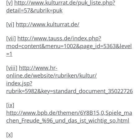
[v]
http://www.kulturrat.de/puk_liste.php?
detail=57&rubrik=puk
[vi]
http://www.kulturrat.de/
[vii]
http://www.tauss.de/index.php?
mod=content&menu=1002&page_id=5363&level
=1
[viii]
http://www.hr-
online.de/website/rubriken/kultur/
index.jsp?
rubrik=5982&key=standard_document_35022726
[ix]
http://www.bpb.de/themen/6Y8B15,0,Spiele_ma
chen_Freude_%96_und_das_ist_wichtig_so.html
[x]