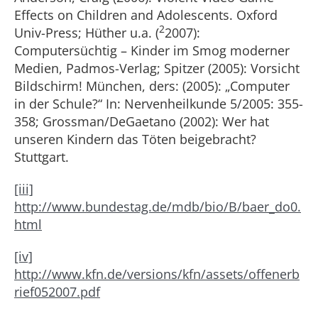
Effects on Children and Adolescents. Oxford
2
Univ-Press; Hüther u.a. (
2007):
Computersüchtig – Kinder im Smog moderner
Medien, Padmos-Verlag; Spitzer (2005): Vorsicht
Bildschirm! München, ders: (2005): „Computer
in der Schule?“ In: Nervenheilkunde 5/2005: 355-
358; Grossman/DeGaetano (2002): Wer hat
unseren Kindern das Töten beigebracht?
Stuttgart.
[iii]
http://www.bundestag.de/mdb/bio/B/baer_do0.
html
[iv]
http://www.kfn.de/versions/kfn/assets/offenerb
rief052007.pdf