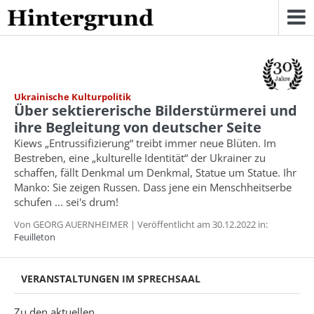
Skip
to
content
Ukrainische Kulturpolitik
Über sektiererische Bilderstürmerei und
ihre Begleitung von deutscher Seite
Kiews „Entrussifizierung“ treibt immer neue Blüten. Im
Bestreben, eine „kulturelle Identität“ der Ukrainer zu
schaffen, fällt Denkmal um Denkmal, Statue um Statue. Ihr
Manko: Sie zeigen Russen. Dass jene ein Menschheitserbe
schufen ... sei's drum!
Von GEORG AUERNHEIMER | Veröffentlicht am 30.12.2022 in:
Feuilleton
VERANSTALTUNGEN IM SPRECHSAAL
Zu den aktuellen