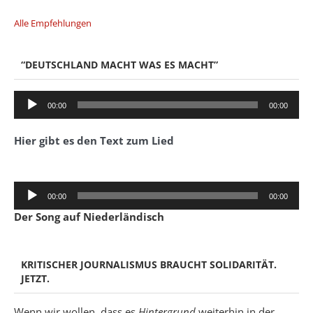
Alle Empfehlungen
“DEUTSCHLAND MACHT WAS ES MACHT”
Audio-
00:00
00:00
Player
Hier gibt es den Text zum Lied
Audio-
00:00
00:00
Player
Der Song auf Niederländisch
KRITISCHER JOURNALISMUS BRAUCHT SOLIDARITÄT.
JETZT.
Wenn wir wollen, dass es
Hintergrund
weiterhin in der